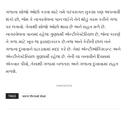
ગળાના સોજો ઓછો કરવા માટે તમે પરંપરાગત નુકસા પણ અપનાવી
શકો છો, જેમ કે નાગરવેલના પાન લઈને તેને થોડું ગરમ કરીને ગળા
પર લગાવો. તેનાથી સોજો ઓછો થાય છે અને રાહત મળે છે.
નાગરવેલના પાનમાં રહેલા ગુણધર્મો એન્ટીબેક્ટેરિયલ છે, જેના કારણે
તે ગળા માટે ખૂબ જ ફાયદાકારક છે.તજ અને કેરીની છાલ બંને
ગળાના દુખાવાને ઘટાડવામાં મદદ કરે છે. તેમાં એન્ટીઑકિસડન્ટ અને
એન્ટીબેક્ટેરિયલ ગુણધર્મો રહેલા છે. તેની ચા બનાવીને દિવસમાં
એકવાર પીવો, તેનાથી ગળામાં બળતરા અને ગળાના દુખાવામાં રાહત
મળશે.
meetarticle
TAGS
sore throat due