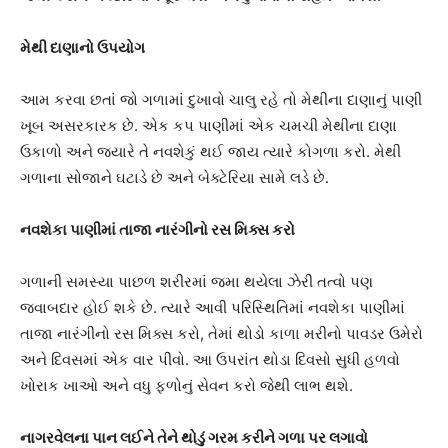
મેથી દાણાનો ઉપયોગ
આમ કરવા છતાં જો ગળામાં દુખાવો ચાલુ રહે તો મેથીના દાણાનું પાણી
ખૂબ અસરકારક છે. એક કપ પાણીમાં એક ચમચી મેથીના દાણા
ઉકાળો અને જ્યારે તે નવશેકું થઈ જાય ત્યારે કોગળા કરો. મેથી
ગળાના સોજાને ઘટાડે છે અને બેક્ટેરિયા સામે લડે છે.
નવશેકા પાણીમાં તાજા નારંગીનો રસ મિક્સ કરો
ગળાની સમસ્યા પાછળ શરીરમાં જમા થયેલા ઝેરી તત્વો પણ
જવાબદાર હોઈ શકે છે. ત્યારે આવી પરિસ્થિતિમાં નવશેકા પાણીમાં
તાજા નારંગીનો રસ મિક્સ કરો, તેમાં થોડો કાળા મરીનો પાવડર ઉમેરો
અને દિવસમાં એક વાર પીવો. આ ઉપરાંત થોડા દિવસો સુધી હળવો
ખોરાક ખાઓ અને વધુ ફળોનું સેવન કરો જેથી લાભ થશે.
નાગરવેલના પાન લઈને તેને થોડું ગરમ કરીને ગળા પર લગાવો