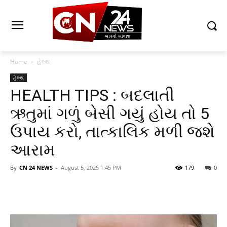
Home
હેલ્થ
હેલ્થ
HEALTH TIPS : બદલાતી
ઋતુમાં ગળું બેસી ગયું હોય તો 5
ઉપાય કરો, તાત્કાલિક મળી જશે
આરામ
By
CN 24 NEWS
-
August 5, 2025 1:45 PM
179
0