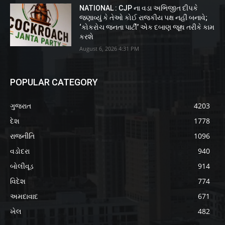
NATIONAL : CJP ના વડા અભિજીત દીપકે
જણાવ્યું કે તેઓ કોઈ રાજકીય પક્ષ નહીં બનાવે;
‘કોકરોચ જનતા પાર્ટી’ એક દબાણ જૂથ તરીકે કામ
કરશે
August 6, 2026 4:31 PM
POPULAR CATEGORY
ગુજરાત
4203
દેશ
1778
રાજનીતિ
1096
વડોદરા
940
બોલીવૂડ
914
વિદેશ
774
અમદાવાદ
671
ખેલ
482