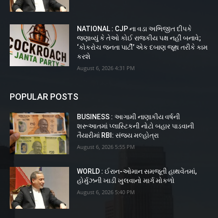
NATIONAL : CJP ના વડા અભિજીત દીપકે
જણાવ્યું કે તેઓ કોઈ રાજકીય પક્ષ નહીં બનાવે;
‘કોકરોચ જનતા પાર્ટી’ એક દબાણ જૂથ તરીકે કામ
કરશે
August 6, 2026 4:31 PM
POPULAR POSTS
BUSINESS : આગામી નાણાકીય વર્ષની
શરૂઆતમાં પ્લાસ્ટિકની નોટો બહાર પાડવાની
તૈયારીમાં RBI: સંજય મલ્હોત્રા
August 6, 2026 5:55 PM
WORLD : ઈરાન-ઓમાન સમજૂતી હાથવેંતમાં,
હોર્મુઝની ખાડી ખુલવાનો માર્ગ મોકળો
August 6, 2026 5:40 PM