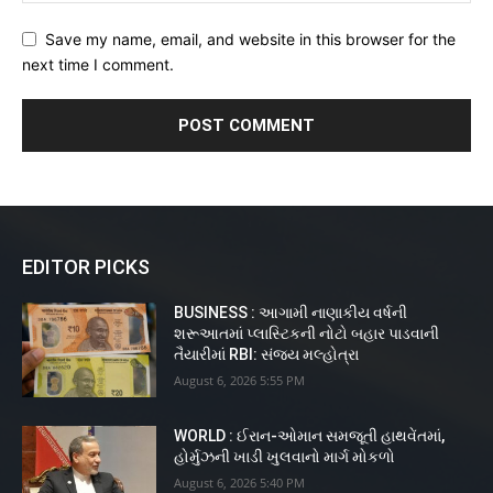
Save my name, email, and website in this browser for the
next time I comment.
EDITOR PICKS
BUSINESS : આગામી નાણાકીય વર્ષની
શરૂઆતમાં પ્લાસ્ટિકની નોટો બહાર પાડવાની
તૈયારીમાં RBI: સંજય મલ્હોત્રા
August 6, 2026 5:55 PM
WORLD : ઈરાન-ઓમાન સમજૂતી હાથવેંતમાં,
હોર્મુઝની ખાડી ખુલવાનો માર્ગ મોકળો
August 6, 2026 5:40 PM