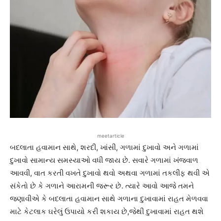
meetarticle
બદલાતા હવામાન સાથે, શરદી, ખાંસી, ગળામાં દુખાવો અને ગળામાં
દુખાવો સામાન્ય સમસ્યાઓ વધી જાય છે. સવારે ગળામાં ખંજવાળ
આવવી, વાત કરતી વખતે દુખાવો થવો અથવા ગળામાં તકલીફ થવી એ
સંકેતો છે કે ગળાને આરામની જરૂર છે. ત્યારે આવો આજે તમને
જણાવીએ કે બદલાતા હવામાન સાથે ગળાના દુખાવામાં રાહત મેળવવા
માટે કેટલાક ઘરેલું ઉપાયો કરી શકાય છે,જેથી દુખાવામાં રાહત થશે