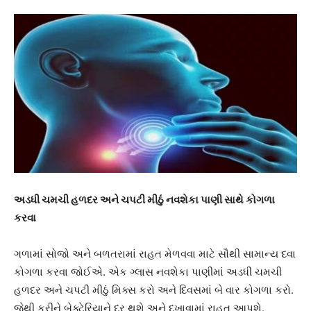
અડધી ચમચી હળદર અને ચપટી મીઠું નવશેકા પાણી સાથે કોગળા
કરવા
ગળામાં સોજો અને બળતરામાં રાહત મેળવવા માટે સૌથી સામાન્ય દવા
કોગળા કરવા જોઈએ. એક ગ્લાસ નવશેકા પાણીમાં અડધી ચમચી
હળદર અને ચપટી મીઠું મિક્સ કરો અને દિવસમાં બે વાર કોગળા કરો.
જેથી કરીને બેક્ટેરિયાને દૂર થશે અને દુખાવામાં રાહત આપશે.