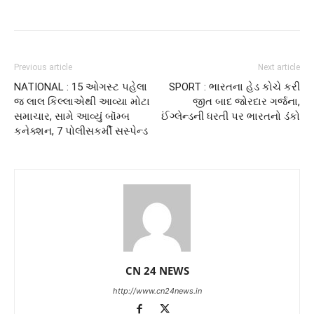
Previous article
Next article
NATIONAL : 15 ઓગસ્ટ પહેલા
SPORT : ભારતના હેડ કોચે કરી
જ લાલ કિલ્લાએથી આવ્યા મોટા
જીત બાદ જોરદાર ગર્જના,
સમાચાર, સામે આવ્યું બૉમ્બ
ઈંગ્લેન્ડની ધરતી પર ભારતનો ડંકો
કનેક્શન, 7 પોલીસકર્મી સસ્પેન્ડ
CN 24 NEWS
http://www.cn24news.in