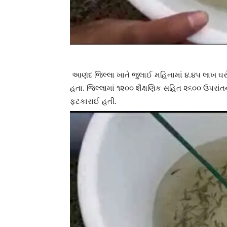
આણંદ જિલ્લા ખાતે જુલાઈ મહિનામાં ૪.૪૫ લાખ ઘરો
હતા. જિલ્લામાં ૧૨૦૦ શૈક્ષણિક સહિત ૨૬૦૦ ઉપરા
ફટકારાઈ હતી.