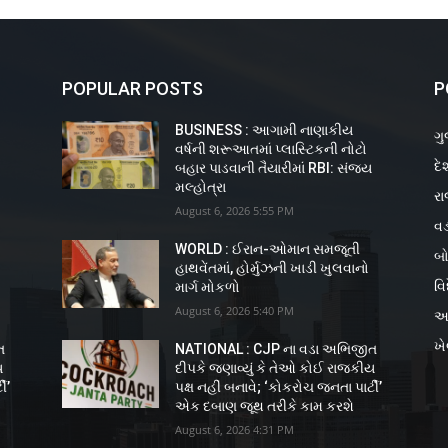
POPULAR POSTS
P
BUSINESS : આગામી નાણાકીય
ગુ
વર્ષની શરૂઆતમાં પ્લાસ્ટિકની નોટો
દે
ય
બહાર પાડવાની તૈયારીમાં RBI: સંજય
મલ્હોત્રા
રા
August 6, 2026 5:55 PM
વડ
WORLD : ઈરાન-ઓમાન સમજૂતી
બો
હાથવેંતમાં, હોર્મુઝની ખાડી ખુલવાનો
વિ
માર્ગ મોકળો
August 6, 2026 5:40 PM
અ
ખ
ત
NATIONAL : CJP ના વડા અભિજીત
ય
દીપકે જણાવ્યું કે તેઓ કોઈ રાજકીય
ી’
પક્ષ નહીં બનાવે; ‘કોકરોચ જનતા પાર્ટી’
એક દબાણ જૂથ તરીકે કામ કરશે
August 6, 2026 4:31 PM