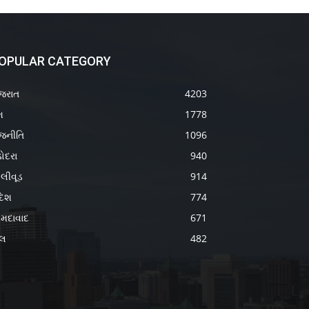
OPULAR CATEGORY
જરાત
4203
શ
1778
જનીતિ
1096
ોદરા
940
લીવૂડ
914
દેશ
774
મદાવાદ
671
ેલ
482