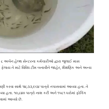
૮ અર્બન હેલ્થ સેન્ટરના કર્મચારીઓ દ્વારા જુલાઈ માસ
ફેલાય તે માટે વિવિધ ટીમ બનાવીને જાહેર, શૈક્ષણિક અને અન્ય
ણી કરવા સાથે ૧૪,૩૩,૯૬૪ પાત્રો તપાસવામાં આવ્યા હતા. તે
્યા હતા. ૧૦,૮૪૦ પાત્રો નાશ કરી અને ૧૫૮૧ ઘરોમાં ફોગિંગ
ામાં આવ્યો છે.