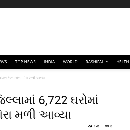
EWS
TOP NEWS
INDIA
WORLD
RASHIFAL
HELTH
ચ્છર ઉત્પત્તિના પોરા મળી આવ્યા
્લામાં 6,722 ઘરોમાં
પોરા મળી આવ્યા
170
0