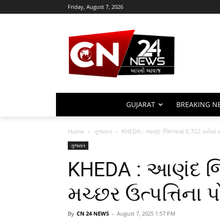
Friday, August 7, 2026
GUJARAT
BREAKING N
Home
ગુજરાત
KHEDA : આણંદ જિલ્લામાં 6,722 ઘરોમાં મ
ગુજરાત
KHEDA : આણંદ જિલ
મચ્છર ઉત્પત્તિના 
By
CN 24 NEWS
-
August 7, 2025 1:57 PM