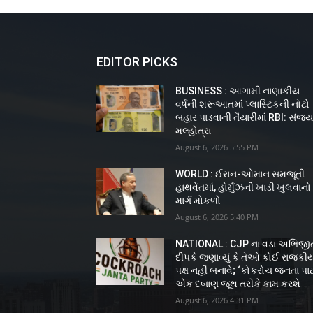
EDITOR PICKS
BUSINESS : આગામી નાણાકીય
વર્ષની શરૂઆતમાં પ્લાસ્ટિકની નોટો
બહાર પાડવાની તૈયારીમાં RBI: સંજ
મલ્હોત્રા
August 6, 2026 5:55 PM
WORLD : ઈરાન-ઓમાન સમજૂતી
હાથવેંતમાં, હોર્મુઝની ખાડી ખુલવાનો
માર્ગ મોકળો
August 6, 2026 5:40 PM
NATIONAL : CJP ના વડા અભિજી
દીપકે જણાવ્યું કે તેઓ કોઈ રાજકી
પક્ષ નહીં બનાવે; ‘કોકરોચ જનતા પાર્ટ
એક દબાણ જૂથ તરીકે કામ કરશે
August 6, 2026 4:31 PM