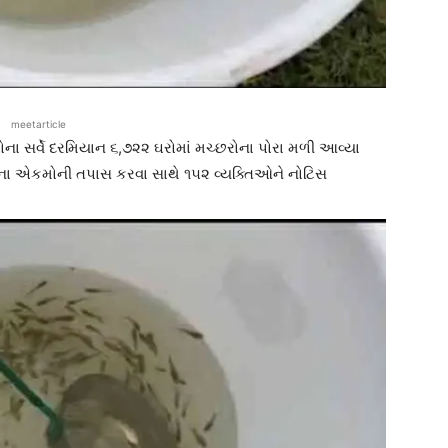
meetarticle
ના સર્વે દરમિયાન ૬,૭૨૨ ઘરોમાં મચ્છરોના પોરા મળી આવ્યા
ંતના એકમોની તપાસ કરવા સાથે ૧૫૨ વ્યક્તિઓને નોટિસ