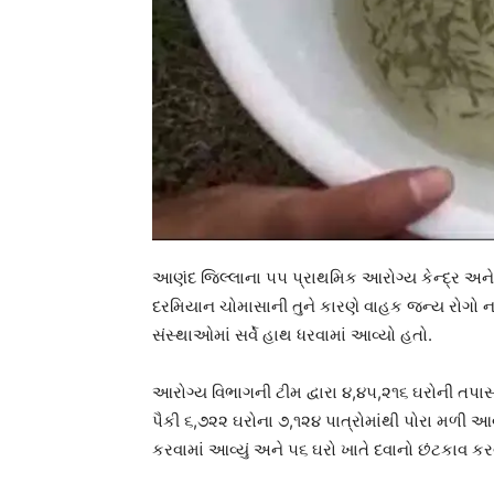
આણંદ જિલ્લાના ૫૫ પ્રાથમિક આરોગ્ય કેન્દ્ર અને 
દરમિયાન ચોમાસાની તુને કારણે વાહક જન્ય રોગો ન 
સંસ્થાઓમાં સર્વે હાથ ધરવામાં આવ્યો હતો.
આરોગ્ય વિભાગની ટીમ દ્વારા ૪,૪૫,૨૧૬ ઘરોની તપાસ
પૈકી ૬,૭૨૨ ઘરોના ૭,૧૨૪ પાત્રોમાંથી પોરા મળી આવ
કરવામાં આવ્યું અને ૫૬ ઘરો ખાતે દવાનો છંટકાવ કરવ