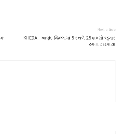
Next article
ધડક
KHEDA : આણંદ જિલ્લામાં 5 સ્થળે 25 શખ્સો જુગાર
રમતા ઝડપાયા