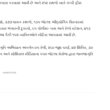
તપાસ કરવામાં આવી છે અને ૨૧૨ સ્થળો ખાતે ગપ્પી ફીસ
જો, ૩૭૭ ધામક સ્થળો, ૧૩૫ જેટલા ઔદ્યોગિક વિસ્તારમાં
ર ભંગારની દુકાનો, ૬૫ પોલીસ- બસ અને રેલ્વે સ્ટેશન, ૪૧૩
. આ પૈકી ૧૫૨ વ્યક્તિઓને નોટિસ આપવામાં આવી છે.
જાગૃતિ અભિયાન અંતર્ગત ૦૫ રેલી, ૨૬૦ જૂથ ચર્ચા, ૪૨ શિબિર, ૩૦
શન અને સોશિયલ મીડિયાના ૫૫૦ જેટલા મેસેજ દ્વારા જનજાગૃતિ
meetarticle