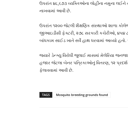
ઉપરાંત ૪૮,૬૭૩ વ્યક્તિઓના લોહીના નમુના લઈને 
નાખવામાં આવી છે.
ઉપરાંત ૧૨૦૦ જેટલી શૈક્ષણિક સંસ્થાઓ શાળા કોલે
જીઆઇડીસી ફેક્ટરી, ૨૭૮ સરકારી કચેરીઓ, ૪૫૪ ટાય
બાંધકામ સાઈડ ખાતે સર્વે હાથ ધરવામાં આવ્યો હતો
જ્યારે ડેન્ગ્યુ વિરોધી જુલાઈ માસમાં મેલેરિયા જન
હજાર જેટલા બેનર પત્રિકાઓનું વિતરણ, ૧૨ પ્રદર્
ફેલાવવામાં આવી છે.
TAGS
Mosquito breeding grounds found