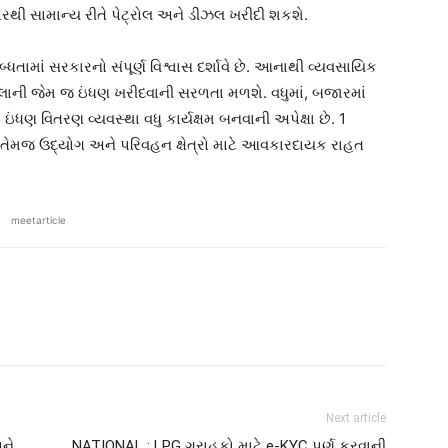
પરથી સામાન્ય રીતે પેટ્રોલ અને ડીઝલ ખરીદી શકશે.
્ધતામાં સરકારનો સંપૂર્ણ વિશ્વાસ દર્શાવે છે. આનાથી વ્યવસાયિક
પહેલાની જેમ જ ઇંધણ ખરીદવાની સરળતા મળશે. વધુમાં, બજારમાં
ં ઇંધણ વિતરણ વ્યવસ્થા વધુ કાર્યક્ષમ બનવાની અપેક્ષા છે. 1
ેમજ ઉદ્યોગ અને પરિવહન ક્ષેત્રો માટે આવકારદાયક રાહત
meetarticle
Next article
અને
NATIONAL : LPG ગ્રાહકો માટે e-KYC પૂર્ણ કરવાની