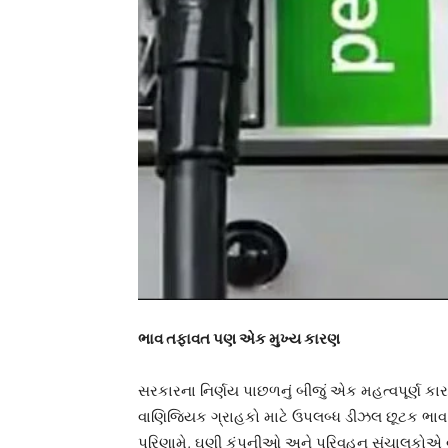
ભાવ તફાવત પણ એક મુખ્ય કારણ
સરકારના નિર્ણય પાછળનું બીજું એક મહત્વપૂર્ણ 
વાણિજ્યિક ગ્રાહકો માટે ઉપલબ્ધ ડીઝલ છૂટક ભાવ ક
પરિણામે, ઘણી કંપનીઓ અને પરિવહન સંચાલકોએ વધુ