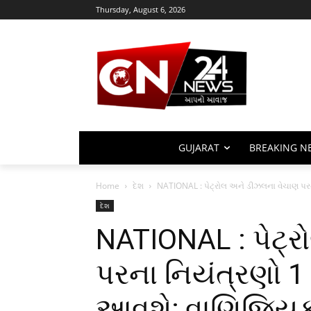
Thursday, August 6, 2026
GUJARAT
BREAKING N
Home
દેશ
NATIONAL : પેટ્રોલ અને ડીઝલના વેચાણ પરના
દેશ
NATIONAL : પેટ્
પરના નિયંત્રણો 1
આવશે; વાણિજ્યિક 