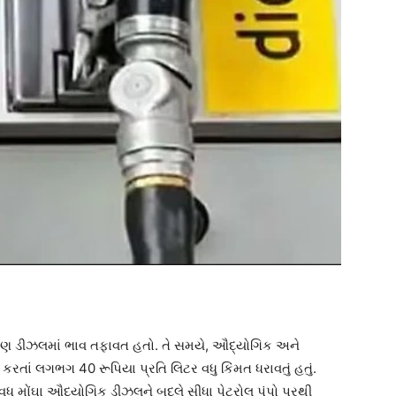
કારણ ડીઝલમાં ભાવ તફાવત હતો. તે સમયે, ઔદ્યોગિક અને
રતાં લગભગ 40 રૂપિયા પ્રતિ લિટર વધુ કિંમત ધરાવતું હતું.
 મોંઘા ઔદ્યોગિક ડીઝલને બદલે સીધા પેટ્રોલ પંપો પરથી