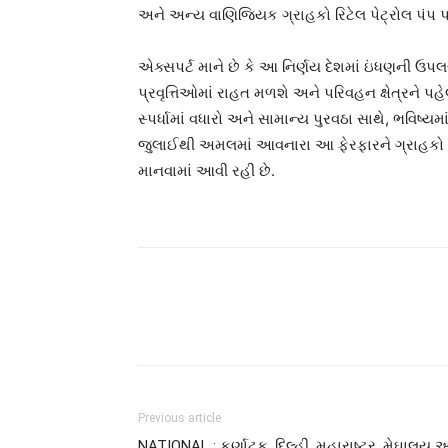
અને અન્ય વાણિજ્યિક ગ્રાહકો રિટેલ પેટ્રોલ પંપ 
એક્સપર્ટ માને છે કે આ નિર્ણય દેશમાં ઇંધણની ઉપલબ
પ્રવૃત્તિઓમાં રાહત મળશે અને પરિવહન ક્ષેત્રને 
સ્પર્ધામાં વધારો અને સામાન્ય પુરવઠા સાથે, ભવિષ્યમા
જુલાઈથી અમલમાં આવનારા આ ફેરફારને ગ્રાહકો ત
માનવામાં આવી રહી છે.
Previous article
NATIONAL : કર્ણાટક, દિલ્હી, મહારાષ્ટ્ર, મેઘાલય 