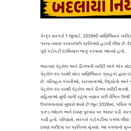
કેન્દ્ર સરકારે 1 જુલાઈ, 2026થી વાણિજ્યિક ખરીદદ
પરના તમામ કામચલાઉ પ્રતિબંધો હટાવી લીધા છે. દેશ
પૂર્વ કટોકટી દરમિયાન લાગુ કરવામાં આવ્યો હતો.
ભારતમાં પેટ્રોલ અને ડીઝલની ખરીદી અંગે એક મોટો
પેટ્રોલ પંપ પરથી મોટા વાણિજ્યિક ગ્રાહકો દ્વારા 
છે. પરિવહન કંપનીઓ, કારખાનાઓ, ઉદ્યોગો અને અન
પેટ્રોલ પંપ પરથી પેટ્રોલ અને ડીઝલ ખરીદી શકશે. આ
મહિનાઓ સુધી ચાલી રહેલા તણાવ પછી વૈશ્વિક ઉર્જા 
ઉપલબ્ધતામાં સુધારો થયો છે.જૂન 2026માં, પશ્ચિમ એશિ
ક્રૂડ ઓઇલ અને ઇંધણ પુરવઠા પર અસર પડી. સરકા
કર્યો હતો. પરિણામે, સરકારે કટોકટીના પગલાં લીધાં 
ઇંધણ ખરીદવા પર પ્રતિબંધ મૂક્યો. આ પગલાનો મુખ્ય