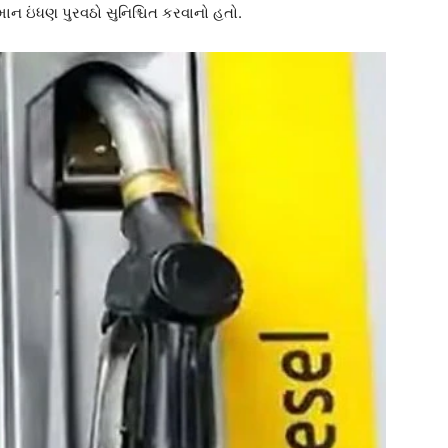
ન ઇંધણ પુરવઠો સુનિશ્ચિત કરવાનો હતો.