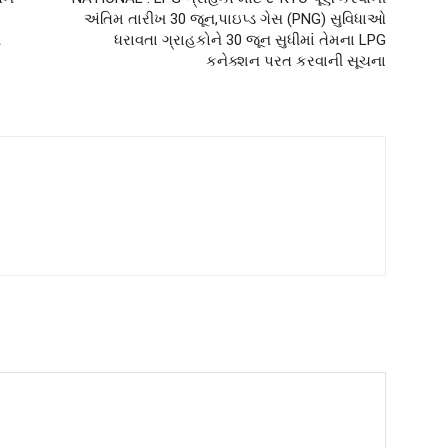
અંતિમ તારીખ 30 જૂન,પાઇપ્ડ ગેસ (PNG) સુવિધાઓ
લ
ધરાવતા ગ્રાહકોને 30 જૂન સુધીમાં તેમના LPG
કનેક્શન પરત કરવાની સૂચના