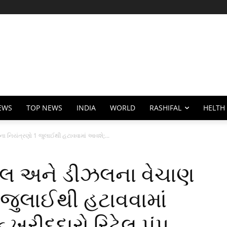
EWS
TOP NEWS
INDIA
WORLD
RASHIFAL
HELTH
 નિયંત્રણો 1 જુલાઈથી હટાવવામાં આવશે;...
રોલ અને ડીઝલના વેચાણ
 જુલાઈથી હટાવવામાં
ખરીદદારો રિટેલ પંપ