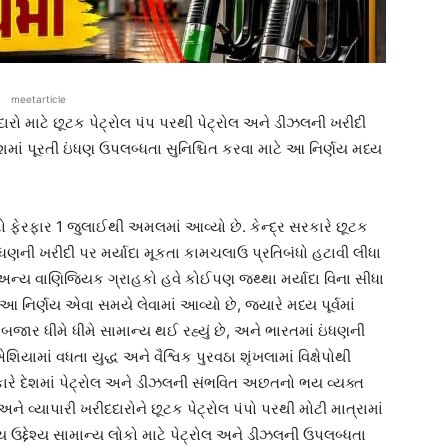
meetarticle
ારો માટે છૂટક પેટ્રોલ પંપ પરથી પેટ્રોલ અને ડીઝલની ખરીદી
માં પૂરતી ઇંધણ ઉપલબ્ધતા સુનિશ્ચિત કરવા માટે આ નિર્ણય મધ્ય
 ફેરફાર 1 જુલાઈથી અમલમાં આવ્યો છે. કેન્દ્ર સરકારે છૂટક
ઇંધણની ખરીદી પર મર્યાદા મૂકતા કામચલાઉ પ્રતિબંધો હટાવી લીધા
્ય વાણિજ્યિક ગ્રાહકો હવે કોઈપણ જથ્થા મર્યાદા વિના સીધા
 નિર્ણય એવા સમયે લેવામાં આવ્યો છે, જ્યારે મધ્ય પૂર્વમાં
બજાર ધીમે ધીમે સામાન્ય થઈ રહ્યું છે, અને ભારતમાં ઇંધણની
યામાં વધતા યુદ્ધ અને વૈશ્વિક પુરવઠા શૃંખલામાં વિક્ષેપોથી
રે દેશમાં પેટ્રોલ અને ડીઝલની સંભવિત અછતનો ભય વ્યક્ત
અને વ્યાપારી ખરીદદારોને છૂટક પેટ્રોલ પંપો પરથી મોટી માત્રામાં
 ઉદ્દેશ્ય સામાન્ય લોકો માટે પેટ્રોલ અને ડીઝલની ઉપલબ્ધતા