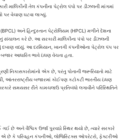
રકારી માલિકીની તેલ કંપનીના પેટ્રોલ પંપો પર ડીઝલની માંગમાં
પર વેચાણ ઘટવા લાગ્યું.
(BPCL) અને હિન્દુસ્તાન પેટ્રોલિયમ (HPCL) મળીને દેશના
ું સંચાલન કરે છે. આ સરકારી માલિકીના પંપો પર ડીઝલની
ું દબાણ વધ્યું. આ દરમિયાન, ખાનગી કંપનીઓના પેટ્રોલ પંપ પર
ેઓ બજાર આધારિત ભાવે ઇંધણ વેચતા હતા.
્રણી નિકાસકારોમાંનો એક છે, પરંતુ પોતાની જરૂરિયાતો માટે
તેથી, આંતરરાષ્ટ્રીય બજારમાં કોઈપણ કટોકટી ભારતીય ઇંધણ
કારે સમયસર રીતે કામચલાઉ પ્રતિબંધો લગાવીને પરિસ્થિતિને
ગઈ છે અને વૈશ્વિક ઉર્જા પુરવઠો સ્થિર થયો છે, ત્યારે સરકારે
થ એ છે કે પરિવહન કંપનીઓ, લોજિસ્ટિક્સ ઓપરેટરો, ફેક્ટરીઓ