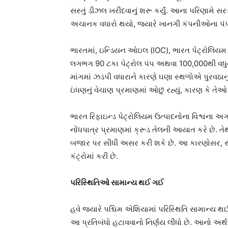
સસ્તું ડીઝલ ખરીદવાનું શરૂ કર્યું. આના પરિણામે સ
અચાનક વધારો થયો, જ્યારે ખાનગી કંપનીઓના પંપો 
ભારતમાં, ઇન્ડિયન ઓઇલ (IOC), ભારત પેટ્રોલિયમ 
લગભગ 90 ટકા પેટ્રોલ પંપ અથવા 100,000થી વધુન
માંગમાં ઝડપી વધારાને કારણે ઘણા સ્થળોએ પુરવઠાન
ઇંધણનું વેચાણ પ્રમાણમાં ઓછું રહ્યું, કારણ કે ત
ભારત રિફાઇન્ડ પેટ્રોલિયમ ઉત્પાદનોના વિશ્વના અગ
નોંધપાત્ર પ્રમાણમાં ક્રૂડ તેલની આયાત કરે છે. 
બજાર પર સીધી અસર કરી શકે છે. આ કારણોસર, સર
કંટ્રોમાં કરી છે.
પરિસ્થિતિઓ સામાન્ય થઈ ગઈ
હવે જ્યારે પશ્ચિમ એશિયામાં પરિસ્થિતિ સામાન્ય થઈ 
આ પ્રતિબંધો હટાવવાનો નિર્ણય લીધો છે. આનો અર્