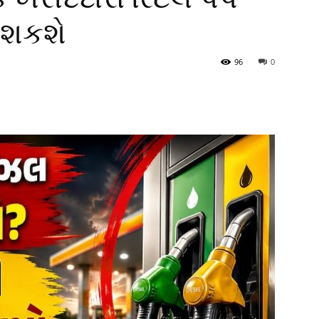
 શકશે
96
0