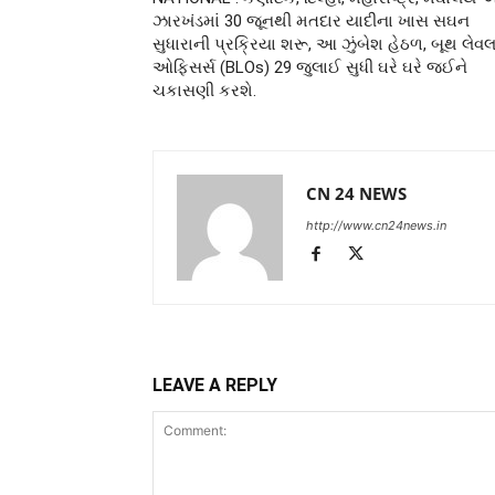
ઝારખંડમાં 30 જૂનથી મતદાર યાદીના ખાસ સઘન
સુધારાની પ્રક્રિયા શરૂ, આ ઝુંબેશ હેઠળ, બૂથ લેવ
ઓફિસર્સ (BLOs) 29 જુલાઈ સુધી ઘરે ઘરે જઈને
ચકાસણી કરશે.
CN 24 NEWS
http://www.cn24news.in
LEAVE A REPLY