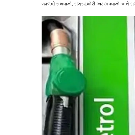
જાળવી રાખવાનો, સંગ્રહખોરી અટકાવવાનો અને સમા