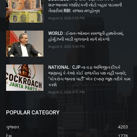
શરૂઆતમાં પ્લાસ્ટિકની નોટો બહાર પાડવાની
તૈયારીમાં RBI: સંજય મલ્હોત્રા
August 6, 2026 5:55 PM
WORLD : ઈરાન-ઓમાન સમજૂતી હાથવેંતમાં,
હોર્મુઝની ખાડી ખુલવાનો માર્ગ મોકળો
August 6, 2026 5:40 PM
NATIONAL : CJP ના વડા અભિજીત દીપકે
જણાવ્યું કે તેઓ કોઈ રાજકીય પક્ષ નહીં બનાવે;
‘કોકરોચ જનતા પાર્ટી’ એક દબાણ જૂથ તરીકે કામ
કરશે
August 6, 2026 4:31 PM
POPULAR CATEGORY
ગુજરાત
4203
દેશ
1778