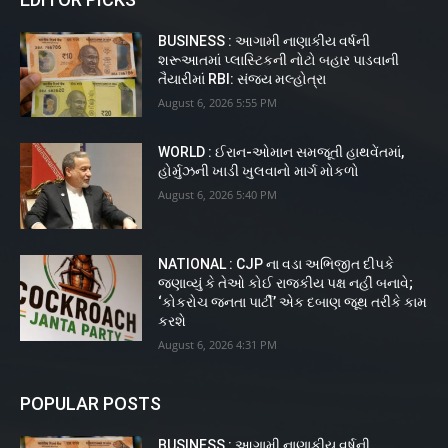
BUSINESS : આગામી નાણાકીય વર્ષની
શરૂઆતમાં પ્લાસ્ટિકની નોટો બહાર પાડવાની
તૈયારીમાં RBI: સંજય મલ્હોત્રા
August 6, 2026 5:55 PM
WORLD : ઈરાન-ઓમાન સમજૂતી હાથવેંતમાં,
હોર્મુઝની ખાડી ખુલવાનો માર્ગ મોકળો
August 6, 2026 5:40 PM
NATIONAL : CJP ના વડા અભિજીત દીપકે
જણાવ્યું કે તેઓ કોઈ રાજકીય પક્ષ નહીં બનાવે;
‘કોકરોચ જનતા પાર્ટી’ એક દબાણ જૂથ તરીકે કામ
કરશે
August 6, 2026 4:31 PM
POPULAR POSTS
BUSINESS : આગામી નાણાકીય વર્ષની