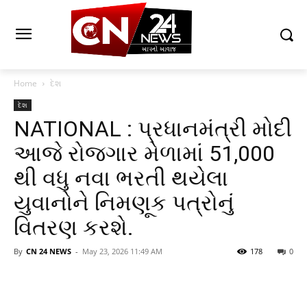
Home
દેશ
દેશ
NATIONAL : પ્રધાનમંત્રી મોદી
આજે રોજગાર મેળામાં 51,000
થી વધુ નવા ભરતી થયેલા
યુવાનોને નિમણૂક પત્રોનું
વિતરણ કરશે.
By
CN 24 NEWS
-
May 23, 2026 11:49 AM
178
0