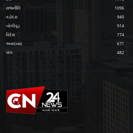
રાજનીતિ
1096
વડોદરા
940
બોલીવૂડ
914
વિદેશ
774
અમદાવાદ
671
ખેલ
482