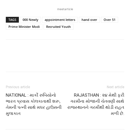
meetarticle
TAGS
000 Newly
appointment letters
hand over
Over 51
Prime Minister Modi
Recruited Youth
Previous article
Next article
NATIONAL : માર્કો રુબિયોનો
RAJASTHAN : ૨૪ મેથી ફરી
ભારત પ્રવાસ કોલકાતાથી શરૂ,
ગરમીના મોજાની ચેતવણી સાથે
તેમની પત્ની સાથે મધર હાઉસની
રાજસ્થાનને ગરમીથી થોડી રાહત
મુલાકાત
મળી છે.