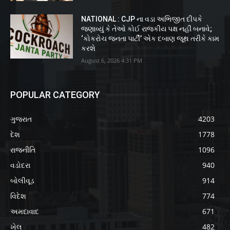
NATIONAL : CJP ના વડા અભિજીત દીપકે
જણાવ્યું કે તેઓ કોઈ રાજકીય પક્ષ નહીં બનાવે;
‘કોકરોચ જનતા પાર્ટી’ એક દબાણ જૂથ તરીકે કામ
કરશે
August 6, 2026 4:31 PM
POPULAR CATEGORY
ગુજરાત
4203
દેશ
1778
રાજનીતિ
1096
વડોદરા
940
બોલીવૂડ
914
વિદેશ
774
અમદાવાદ
671
ખેલ
482