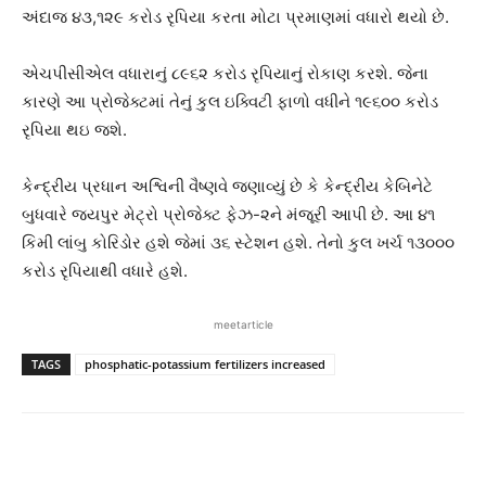
અંદાજ ૪૩,૧૨૯ કરોડ રૃપિયા કરતા મોટા પ્રમાણમાં વધારો થયો છે.
એચપીસીએલ વધારાનું ૮૯૬૨ કરોડ રૃપિયાનું રોકાણ કરશે. જેના
કારણે આ પ્રોજેક્ટમાં તેનું કુલ ઇક્વિટી ફાળો વધીને ૧૯૬૦૦ કરોડ
રૃપિયા થઇ જશે.
કેન્દ્રીય પ્રધાન અશ્વિની વૈષ્ણવે જણાવ્યું છે કે કેન્દ્રીય કેબિનેટે
બુધવારે જયપુર મેટ્રો પ્રોજેક્ટ ફેઝ-૨ને મંજૂરી આપી છે. આ ૪૧
કિમી લાંબુ કોરિડોર હશે જેમાં ૩૬ સ્ટેશન હશે. તેનો કુલ ખર્ચ ૧૩૦૦૦
કરોડ રૃપિયાથી વધારે હશે.
meetarticle
TAGS
phosphatic-potassium fertilizers increased