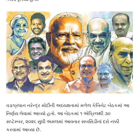
વડાપ્રધાન નરેન્દ્ર મોદીની અધ્યક્ષતામાં મળેલ કેબિનેટ બેઠકમાં આ
નિર્ણય લેવામાં આવ્યો હતો. આ બેઠકમાં ૧ એપ્રિલથી ૩૦
સપ્ટેમ્બર, ૨૦૨૬ સુધી અમલમાં આવનાર સબસિડીનાં દરો નક્કી
કરવામાં આવ્યા છે.