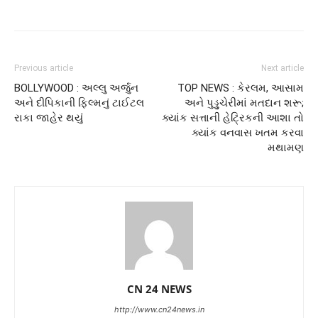
Previous article
Next article
BOLLYWOOD : અલ્લુ અર્જુન
TOP NEWS : કેરલમ, આસામ
અને દીપિકાની ફિલ્મનું ટાઈટલ
અને પુડ્ડુચેરીમાં મતદાન શરૂ;
રાકા જાહેર થયુંં
ક્યાંક સત્તાની હેટ્રિકની આશા તો
ક્યાંક વનવાસ ખતમ કરવા
મથામણ
CN 24 NEWS
http://www.cn24news.in