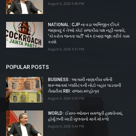
August 6, 2026 5:40 PM
NATIONAL : CJP ના વડા અભિજીત દીપકે
જણાવ્યું કે તેઓ કોઈ રાજકીય પક્ષ નહીં બનાવે;
‘કોકરોચ જનતા પાર્ટી’ એક દબાણ જૂથ તરીકે કામ
કરશે
August 6, 2026 4:31 PM
POPULAR POSTS
BUSINESS : આગામી નાણાકીય વર્ષની
શરૂઆતમાં પ્લાસ્ટિકની નોટો બહાર પાડવાની
તૈયારીમાં RBI: સંજય મલ્હોત્રા
August 6, 2026 5:55 PM
WORLD : ઈરાન-ઓમાન સમજૂતી હાથવેંતમાં,
હોર્મુઝની ખાડી ખુલવાનો માર્ગ મોકળો
August 6, 2026 5:40 PM