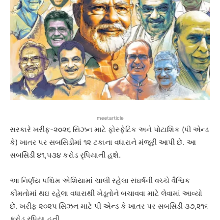
meetarticle
સરકારે ખરીફ-૨૦૨૬ સિઝન માટે ફોસ્ફેટિક અને પોટાશિક (પી એન્ડ
કે) ખાતર પર સબસિડીમાં ૧૨ ટકાના વધારાને મંજૂરી આપી છે. આ
સબસિડી ૪૧,૫૩૪ કરોડ રૃપિયાની હશે.
આ નિર્ણય પશ્ચિમ એશિયામાં ચાલી રહેલા સંઘર્ષની વચ્ચે વૈશ્વિક
કીંમતોમાં થઇ રહેલા વધારાથી ખેડૂતોને બચાવવા માટે લેવામાં આવ્યો
છે. ખરીફ ૨૦૨૫ સિઝન માટે પી એન્ડ કે ખાતર પર સબસિડી ૩૭,૨૧૬
કરોડ રૃપિયા હતી.