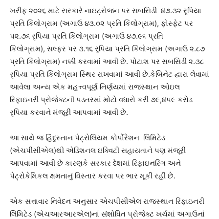
ખરીફ ૨૦૨૬ માટે સરકારે નાઇટ્રોજન પર સબસિડી ૪૭.૩૨ રૃપિયા
પ્રતિ કિલોગ્રામ (અગાઉ ૪૩.૦૨ પ્રતિ કિલોગ્રામ), ફોસ્ફેટ પર
૫૨.૭૬ રૃપિયા પ્રતિ કિલોગ્રામ (અગાઉ ૪૭.૯૬ પ્રતિ
કિલોગ્રામ), સલ્ફર પર ૩.૧૬ રૃપિયા પ્રતિ કિલોગ્રામ (અગાઉ ૨.૮૭
પ્રતિ કિલોગ્રામ) નક્કી કરવામાં આવી છે. પોટાશ પર સબસિડી ૨.૩૮
રૃપિયા પ્રતિ કિલોગ્રામ સ્થિર રાખવામાં આવી છે.કેબિનેટ દ્વારા લેવામાં
આવેલા અન્ય એક મહત્ત્વપૂર્ણ નિર્ણયમાં રાજસ્થાન ઓઇલ
રિફાઇનરી પ્રોજેક્ટની પડતરમાં મોટો વધારો કરી ૭૯,૪૫૯ કરોડ
રૃપિયા કરવાને મંજૂરી આપવામાં આવી છે.
આ સાથે જ હિંદુસ્તાન પેટ્રોલિયમ કોર્પોરેશન લિમિટેડ
(એચપીસીએલ)થી એડિશનલ ઇક્વિટી સહાયતાને પણ મંજૂરી
આપવામાં આવી છે કારણકે સરકાર દેશમાં રિફાઇનરિંગ અને
પેટ્રોકેમિકલ ક્ષમતાનું વિસ્તાર કરવા પર ભાર મૂકી રહી છે.
એક સત્તાવાર નિવેદન અનુસાર એચપીસીએલ રાજસ્થાન રિફાઇનરી
લિમિટેડ (એચઆરઆરએલ)નાં સંશોધિત પ્રોજેક્ટ ખર્ચમાં અગાઉનાં