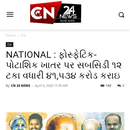
Home
દેશ
દેશ
NATIONAL : ફોસ્ફેટિક-
પોટાશિક ખાતર પર સબસિડી ૧૨
ટકા વધારી ૪૧,૫૩૪ કરોડ કરાઇ
By
CN 24 NEWS
-
April 9, 2026 11:45 AM
143
0