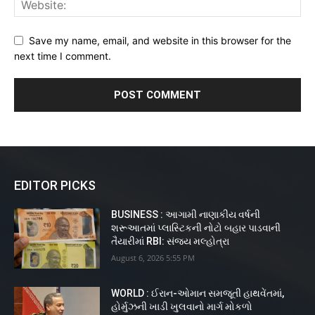
Save my name, email, and website in this browser for the
next time I comment.
EDITOR PICKS
BUSINESS : આગામી નાણાકીય વર્ષની
શરૂઆતમાં પ્લાસ્ટિકની નોટો બહાર પાડવાની
તૈયારીમાં RBI: સંજય મલ્હોત્રા
August 6, 2026 5:55 PM
WORLD : ઈરાન-ઓમાન સમજૂતી હાથવેંતમાં,
હોર્મુઝની ખાડી ખુલવાનો માર્ગ મોકળો