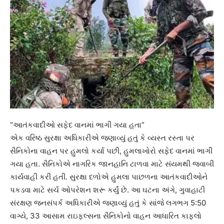
“આતંકવાદીઓ સફેદ વાનમાં ભાગી ગયા હતા”
એક વરિષ્ઠ સુરક્ષા અધિકારીએ જણાવ્યું હતું કે વ્યસ્ત રસ્તા પર
સૈનિકોના વાહન પર હુમલો કર્યા પછી, હુમલાખોરો સફેદ વાનમાં ભાગી
ગયા હતા. સૈનિકોએ નાગરિક જાનહાનિ ટાળવા માટે સંયમથી જવાબી
કાર્યવાહી કરી હતી. સુરક્ષા દળોએ હુમલા પાછળના આતંકવાદીઓને
પકડવા માટે સર્ચ ઓપરેશન શરૂ કર્યું છે. આ ઘટના અંગે, ગુવાહાટી
સંરક્ષણ જનસંપર્ક અધિકારીએ જણાવ્યું હતું કે સાંજે લગભગ 5:50
વાગ્યે, 33 આસામ રાઇફલ્સના સૈનિકોનો વાહન આધારિત કાફલો