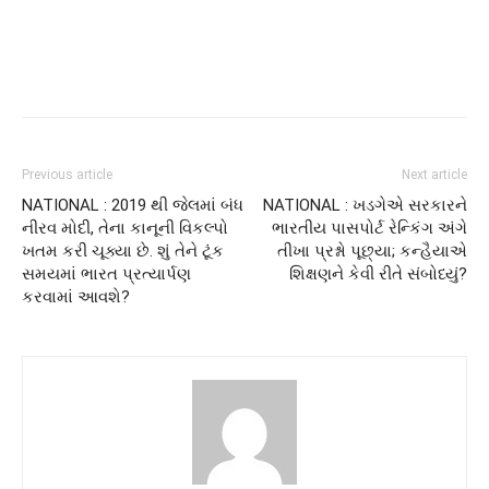
Previous article
Next article
NATIONAL : 2019 થી જેલમાં બંધ
NATIONAL : ખડગેએ સરકારને
નીરવ મોદી, તેના કાનૂની વિકલ્પો
ભારતીય પાસપોર્ટ રેન્કિંગ અંગે
ખતમ કરી ચૂક્યા છે. શું તેને ટૂંક
તીખા પ્રશ્નો પૂછ્યા; કન્હૈયાએ
સમયમાં ભારત પ્રત્યાર્પણ
શિક્ષણને કેવી રીતે સંબોધ્યું?
કરવામાં આવશે?