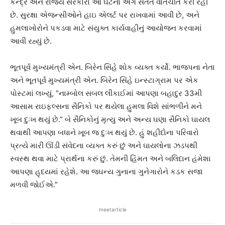
કેન્દ્ર અને રાજ્ય સરકારો આ ઘટના અંગે સતત વાતચીત કરી રહી
છે. સુરક્ષા એજન્સીઓને હાઇ એલર્ટ પર રાખવામાં આવી છે, અને
હુમલાખોરોને પકડવા માટે સંયુક્ત કાર્યવાહીનું આયોજન કરવામાં
આવી રહ્યું છે.
ભૂતપૂર્વ મુખ્યમંત્રી એન. બિરેન સિંહે શોક વ્યક્ત કર્યો. ભાજપના નેતા
અને ભૂતપૂર્વ મુખ્યમંત્રી એન. બિરેન સિંહે ઇન્સ્ટાગ્રામ પર એક
પોસ્ટમાં લખ્યું, “નામ્બોલ સબલ લીકાઈમાં આપણા બહાદુર 33મી
આસામ રાઇફલ્સના સૈનિકો પર થયેલા હુમલા વિશે સાંભળીને મને
ખૂબ દુઃખ થયું છે.” બે સૈનિકોનું મૃત્યુ અને અન્ય ઘણા સૈનિકો ઘાયલ
થવાથી આપણા બધાને ખૂબ જ દુઃખ થયું છે. હું શહીદોના પરિવારો
પ્રત્યે મારી ઊંડી સંવેદના વ્યક્ત કરું છું અને ઘાયલોના ઝડપથી
સ્વસ્થ થવા માટે પ્રાર્થના કરું છું. તેમની હિંમત અને બલિદાન હંમેશા
આપણા હૃદયમાં રહેશે. આ જઘન્ય ગુનાના ગુનેગારોને કડક સજા
મળવી જોઈએ.”
meetarticle