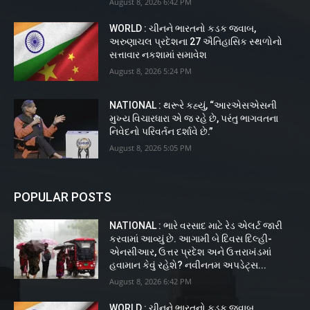
August 8, 2026 6:42 PM
WORLD : ચીનને ભારતનો કડક જવાબ,
અરુણાચલ પ્રદેશના 27 ઐતિહાસિક સ્થળોનો
સત્તાવાર નકશામાં સમાવેશ
August 8, 2026 5:24 PM
NATIONAL : થરૂરે કહ્યું, “આરએસએસની
મુખ્ય વિચારધારા એ જ રહે છે, પરંતુ ભાગવતના
નિવેદનો પરિવર્તન દર્શાવે છે.”
August 8, 2026 5:05 PM
POPULAR POSTS
NATIONAL : ભારે વરસાદ માટે રેડ એલર્ટ જારી
કરવામાં આવ્યું છે. આગામી બે દિવસ દિલ્હી-
એનસીઆર, ઉત્તર પ્રદેશ અને ઉત્તરાખંડમાં
હવામાન કેવું રહેશે? નવીનતમ અપડેટ્સ...
August 8, 2026 6:42 PM
WORLD : ચીનને ભારતનો કડક જવાબ,