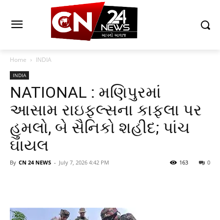
Home
INDIA
INDIA
NATIONAL : મણિપુરમાં
આસામ રાઇફલ્સના કાફલા પર
હુમલો, બે સૈનિકો શહીદ; પાંચ
ઘાયલ
By
CN 24 NEWS
-
July 7, 2026 4:42 PM
163
0