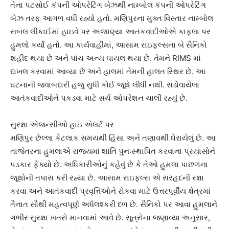
તેના પટસોઈ કંપની ઓપરેટિંગ બેઝથી નામ્બોલ કંપની ઓપરેટિંગ
બેઝ તરફ આગળ વધી રહ્યો હતો. મણિપુરના મુક્ત વિસ્તાર નામ્બોલ
સબલ લીકાઈમાં હાઇવે પર અજાણ્યા આતંકવાદીઓએ કાફલા પર
હુમલો કર્યો હતો. આ કાર્યવાહીમાં, આસામ રાઇફલ્સના બે સૈનિકો
શહીદ થયા છે અને પાંચ અન્ય ઘાયલ થયા છે. તેમને RIMS માં
દાખલ કરવામાં આવ્યા છે અને હાલમાં તેમની હાલત સ્થિર છે. આ
ઘટનાની જવાબદારી હજુ સુધી કોઈ જૂથે લીધી નથી. સંડોવાયેલા
આતંકવાદીઓને પકડવા માટે સર્ચ ઓપરેશન ચાલી રહ્યું છે.
સુરક્ષા એજન્સીઓ હાઇ એલર્ટ પર
મણિપુર છેલ્લા કેટલાક સમયથી હિંસા અને તણાવથી ઘેરાયેલું છે. આ
તાજેતરના હુમલાએ રાજ્યમાં શાંતિ પુનઃસ્થાપિત કરવાના પ્રયાસોને
પડકાર ફેંક્યો છે. અધિકારીઓનું કહેવું છે કે તેઓ હુમલા પાછળના
જૂથોની તપાસ કરી રહ્યા છે. આસામ રાઇફલ્સ એ સરહદની રક્ષા
કરવા અને આતંકવાદી પ્રવૃત્તિઓને રોકવા માટે ઉત્તરપૂર્વીય ક્ષેત્રમાં
તૈનાત સૌથી મહત્વપૂર્ણ અર્ધલશ્કરી દળ છે. સૈનિકો પર આવા હુમલાને
ગંભીર સુરક્ષા ખતરો માનવામાં આવે છે. સૂત્રોના જણાવ્યા અનુસાર,