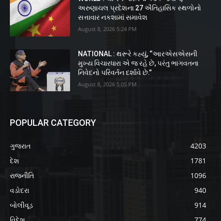
અરુણાચલ પ્રદેશના 27 ઐતિહાસિક સ્થળોનો
સત્તાવાર નકશામાં સમાવેશ
August 8, 2026 5:24 PM
NATIONAL : થરૂરે કહ્યું, “આરએસએસની
મુખ્ય વિચારધારા એ જ રહે છે, પરંતુ ભાગવતના
નિવેદનો પરિવર્તન દર્શાવે છે.”
August 8, 2026 5:05 PM
POPULAR CATEGORY
ગુજરાત
4203
દેશ
1781
રાજનીતિ
1096
વડોદરા
940
બોલીવૂડ
914
વિદેશ
774