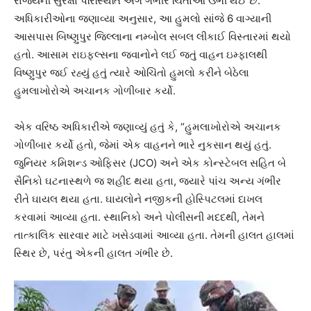
રાજ્યની સુરક્ષા પરિસ્થિતિ અંગે ગંભીર ચિંતાઓ ઉભી થઈ છે.
અધિકારીઓના જણાવ્યા અનુસાર, આ હુમલો સાંજે 6 વાગ્યાની
આસપાસ બિષ્ણુપુર જિલ્લાના નમ્બોલ સબલ લીકાઈ વિસ્તારમાં થયો
હતો. આસામ રાઇફલ્સના જવાનોને લઈ જતું વાહન ઇમ્ફાલથી
વિષ્ણુપુર જઈ રહ્યું હતું ત્યારે ઓચિંતો હુમલો કરીને બેઠેલા
હુમલાખોરોએ અચાનક ગોળીબાર કર્યો.
એક વરિષ્ઠ અધિકારીએ જણાવ્યું હતું કે, “હુમલાખોરોએ અચાનક
ગોળીબાર કર્યો હતો, જેમાં એક વાહનને ભારે નુકસાન થયું હતું.
જુનિયર કમિશન્ડ ઓફિસર (JCO) અને એક કોન્સ્ટેબલ સહિત બે
સૈનિકો ઘટનાસ્થળે જ શહીદ થયા હતા, જ્યારે પાંચ અન્ય ગંભીર
રીતે ઘાયલ થયા હતા. ઘાયલોને નજીકની હોસ્પિટલમાં દાખલ
કરવામાં આવ્યા હતા. સ્થાનિકો અને પોલીસની મદદથી, તેમને
તાત્કાલિક સારવાર માટે ખસેડવામાં આવ્યા હતા. તેમની હાલત હાલમાં
સ્થિર છે, પરંતુ એકની હાલત ગંભીર છે.