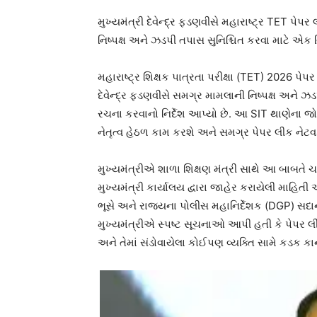
મુખ્યમંત્રી દેવેન્દ્ર ફડણવીસે મહારાષ્ટ્ર TET પેપ
નિષ્પક્ષ અને ઝડપી તપાસ સુનિશ્ચિત કરવા માટે એક 
મહારાષ્ટ્ર શિક્ષક પાત્રતા પરીક્ષા (TET) 2026 પેપ
દેવેન્દ્ર ફડણવીસે સમગ્ર મામલાની નિષ્પક્ષ અને ઝ
રચના કરવાનો નિર્દેશ આપ્યો છે. આ SIT થાણેના 
નેતૃત્વ હેઠળ કામ કરશે અને સમગ્ર પેપર લીક નેટવ
મુખ્યમંત્રીએ શાળા શિક્ષણ મંત્રી સાથે આ બાબતે ચર
મુખ્યમંત્રી કાર્યાલય દ્વારા જાહેર કરાયેલી માહિતી અ
ભૂસે અને રાજ્યના પોલીસ મહાનિર્દેશક (DGP) સદાન
મુખ્યમંત્રીએ સ્પષ્ટ સૂચનાઓ આપી હતી કે પેપર
અને તેમાં સંડોવાયેલા કોઈપણ વ્યક્તિ સામે કડક કાન