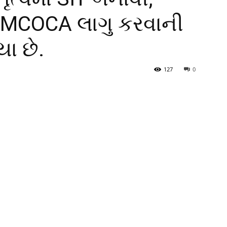
ે MCOCA લાગુ કરવાની
યા છે.
127
0