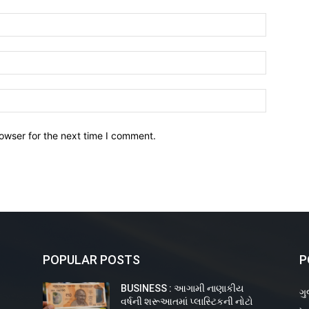
owser for the next time I comment.
POPULAR POSTS
P
BUSINESS : આગામી નાણાકીય
ગુ
વર્ષની શરૂઆતમાં પ્લાસ્ટિકની નોટો