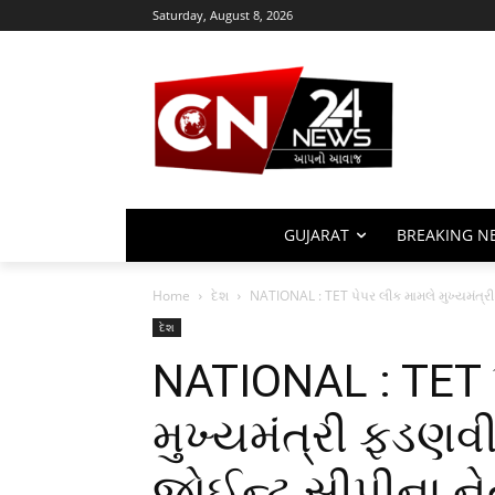
Saturday, August 8, 2026
GUJARAT
BREAKING N
Home
દેશ
NATIONAL : TET પેપર લીક મામલે મુખ્યમંત્રી 
દેશ
NATIONAL : TET 
મુખ્યમંત્રી ફડણવી
જોઈન્ટ સીપીના નેત