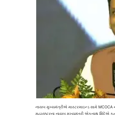
નાયબ મુખ્યમંત્રીએ માસ્ટરમાઇન્ડ સામે MCOCA ન
મહારાષ્ટ્રના નાયબ મુખ્યમંત્રી એકનાથ શિંદેએ કહ્ય