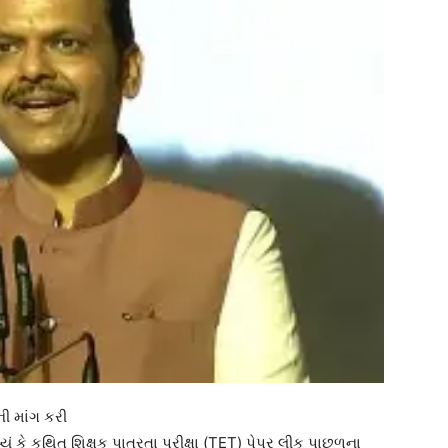
ી માંગ કરી
ું કે કથિત શિક્ષક પાત્રતા પરીક્ષા (TET) પેપર લીક પાછળના