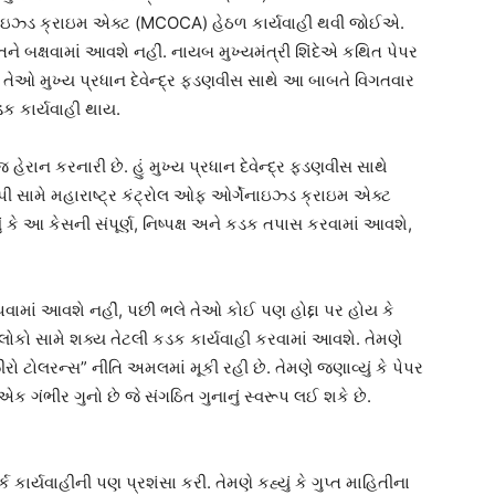
ેનાઇઝ્ડ ક્રાઇમ એક્ટ (MCOCA) હેઠળ કાર્યવાહી થવી જોઈએ.
તિને બક્ષવામાં આવશે નહીં. નાયબ મુખ્યમંત્રી શિંદેએ કથિત પેપર
કે તેઓ મુખ્ય પ્રધાન દેવેન્દ્ર ફડણવીસ સાથે આ બાબતે વિગતવાર
ડક કાર્યવાહી થાય.
 હેરાન કરનારી છે. હું મુખ્ય પ્રધાન દેવેન્દ્ર ફડણવીસ સાથે
ી સામે મહારાષ્ટ્ર કંટ્રોલ ઓફ ઓર્ગેનાઇઝ્ડ ક્રાઇમ એક્ટ
 કે આ કેસની સંપૂર્ણ, નિષ્પક્ષ અને કડક તપાસ કરવામાં આવશે,
આપવામાં આવશે નહીં, પછી ભલે તેઓ કોઈ પણ હોદ્દા પર હોય કે
લોકો સામે શક્ય તેટલી કડક કાર્યવાહી કરવામાં આવશે. તેમણે
ઝીરો ટોલરન્સ” નીતિ અમલમાં મૂકી રહી છે. તેમણે જણાવ્યું કે પેપર
એક ગંભીર ગુનો છે જે સંગઠિત ગુનાનું સ્વરૂપ લઈ શકે છે.
 કાર્યવાહીની પણ પ્રશંસા કરી. તેમણે કહ્યું કે ગુપ્ત માહિતીના