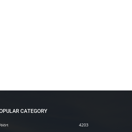
OPULAR CATEGORY
જરાત
4203