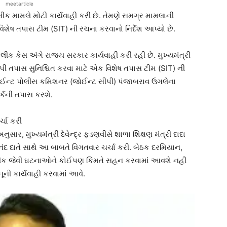
meetarticle
ર લીક મામલે મોટી કાર્યવાહી કરી છે. તેમણે સમગ્ર મામલાની
વિશેષ તપાસ ટીમ (SIT) ની રચના કરવાનો નિર્દેશ આપ્યો છે.
ર લીક કેસ અંગે રાજ્ય સરકાર કાર્યવાહી કરી રહી છે. મુખ્યમંત્રી
ડપી તપાસ સુનિશ્ચિત કરવા માટે એક વિશેષ તપાસ ટીમ (SIT) ની
જોઈન્ટ પોલીસ કમિશનર (જોઈન્ટ સીપી) પંજાબરાવ ઉગલેના
ર્કની તપાસ કરશે.
્ચા કરી
નુસાર, મુખ્યમંત્રી દેવેન્દ્ર ફડણવીસે શાળા શિક્ષણ મંત્રી દાદા
ંદ દાતે સાથે આ બાબતે વિગતવાર ચર્ચા કરી. બેઠક દરમિયાન,
 લીક જેવી ઘટનાઓને કોઈપણ કિંમતે સહન કરવામાં આવશે નહીં
ૂની કાર્યવાહી કરવામાં આવે.