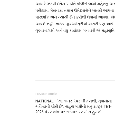
આધારે ઝડપી દરોડા પાડીને પોલીસે લાખો મહેનતુ અને 
પરીક્ષામાં બેસનારા તમામ ઉમેદવારોને ખાતરી આપતા શિં
પારદર્શક અને ન્યાયી રીતે ફરીથી લેવામાં આવશે. 
આવશે નહીં. નાયબ મુખ્યમંત્રીએ ખાતરી પણ આપી હતી 
ગુણવત્તાલક્ષી અને વધુ કાર્યક્ષમ બનાવવી એ મહાયુતિ 
Previous article
NATIONAL : “આ માત્ર પેપર લીક નથી, યુવાનોના
ભવિષ્યની ચોરી છે”, રાહુલ ગાંધીનો મહારાષ્ટ્ર TET-
2026 પેપર લીક પર સરકાર પર મોટો હુમલો.