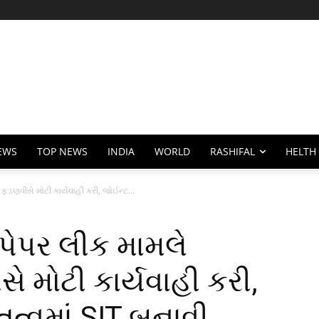
EWS
TOP NEWS
INDIA
WORLD
RASHIFAL
HELTH
ફડણવીસે મોટી કાર્યવાહી કરી, જોઈન્ટ...
પેપર લીક મામલે
સે મોટી કાર્યવાહી કરી,
ૃત્વમાં SIT બનાવી,