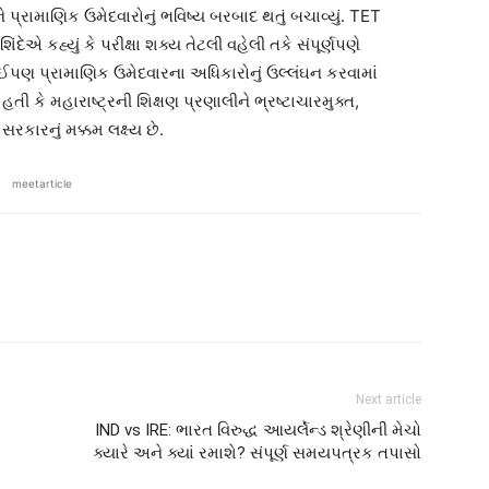
પ્રામાણિક ઉમેદવારોનું ભવિષ્ય બરબાદ થતું બચાવ્યું. TET
દેએ કહ્યું કે પરીક્ષા શક્ય તેટલી વહેલી તકે સંપૂર્ણપણે
કોઈપણ પ્રામાણિક ઉમેદવારના અધિકારોનું ઉલ્લંઘન કરવામાં
કે મહારાષ્ટ્રની શિક્ષણ પ્રણાલીને ભ્રષ્ટાચારમુક્ત,
સરકારનું મક્કમ લક્ષ્ય છે.
meetarticle
Next article
IND vs IRE: ભારત વિરુદ્ધ આયર્લેન્ડ શ્રેણીની મેચો
ક્યારે અને ક્યાં રમાશે? સંપૂર્ણ સમયપત્રક તપાસો