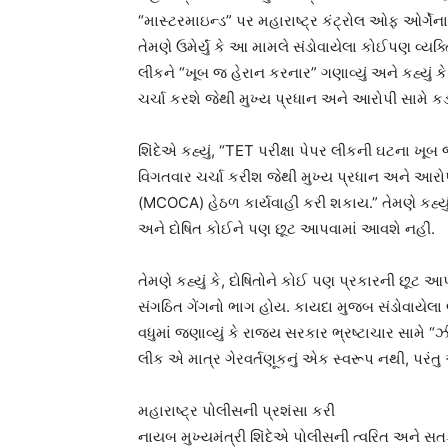
“માસ્ટરમાઇન્ડ” પર મહારાષ્ટ્ર કંટ્રોલ ઓફ ઓર્ગ
તેમણે ઉમેર્યું કે આ મામલે સંડોવાયેલા કોઈપણ વ્યક્
લીકને “ખૂબ જ હેરાન કરનાર” ગણાવ્યું અને કહ્યું 
ચર્ચા કરશે જેથી મુખ્ય પ્રધાન અને આરોપી સામે ક
શિંદેએ કહ્યું, “TET પરીક્ષા પેપર લીકની ઘટના ખૂબ જ
વિગતવાર ચર્ચા કરીશ જેથી મુખ્ય પ્રધાન અને આરોપ
(MCOCA) હેઠળ કાર્યવાહી કરી શકાય.” તેમણે કહ્યું
અને દોષિત કોઈને પણ છૂટ આપવામાં આવશે નહીં.
તેમણે કહ્યું કે, દોષિતોને કોઈ પણ પ્રકારની છૂટ 
સંગઠિત ગેંગનો ભાગ હોય. કાયદા મુજબ સંડોવાયેલા 
વધુમાં જણાવ્યું કે રાજ્ય સરકાર ભ્રષ્ટાચાર સામે “
લીક એ માત્ર ગેરવર્તણૂકનું એક સ્વરૂપ નથી, પરંતુ 
મહારાષ્ટ્ર પોલીસની પ્રશંસા કરી
નાયબ મુખ્યમંત્રી શિંદેએ પોલીસની ત્વરિત અને સતર્ક