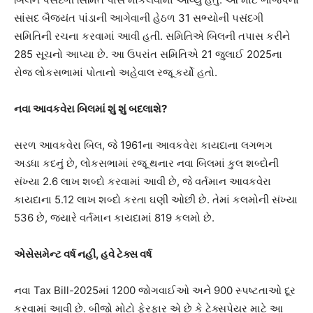
સાંસદ બૈજયંત પાંડાની આગેવાની હેઠળ 31 સભ્યોની પસંદગી
સમિતિની રચના કરવામાં આવી હતી. સમિતિએ બિલની તપાસ કરીને
285 સૂચનો આપ્યા છે. આ ઉપરાંત સમિતિએ 21 જુલાઈ 2025ના
રોજ લોકસભામાં પોતાનો અહેવાલ રજૂ કર્યો હતો.
નવા આવકવેરા બિલમાં શું શું બદલાશે?
સરળ આવકવેરા બિલ, જે 1961ના આવકવેરા કાયદાના લગભગ
અડધા કદનું છે, લોકસભામાં રજૂ થનાર નવા બિલમાં કુલ શબ્દોની
સંખ્યા 2.6 લાખ શબ્દો કરવામાં આવી છે, જે વર્તમાન આવકવેરા
કાયદાના 5.12 લાખ શબ્દો કરતા ઘણી ઓછી છે. તેમાં કલમોની સંખ્યા
536 છે, જ્યારે વર્તમાન કાયદામાં 819 કલમો છે.
એસેસમેન્ટ વર્ષ નહીં, હવે ટેક્સ વર્ષ
નવા Tax Bill-2025માં 1200 જોગવાઈઓ અને 900 સ્પષ્ટતાઓ દૂર
કરવામાં આવી છે. બીજો મોટો ફેરફાર એ છે કે ટેક્સપેયર માટે આ