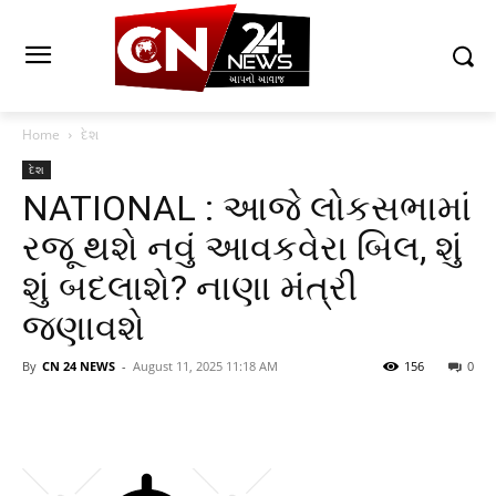
Home
દેશ
દેશ
NATIONAL : આજે લોકસભામાં
રજૂ થશે નવું આવકવેરા બિલ, શું
શું બદલાશે? નાણા મંત્રી
જણાવશે
By
CN 24 NEWS
-
August 11, 2025 11:18 AM
156
0