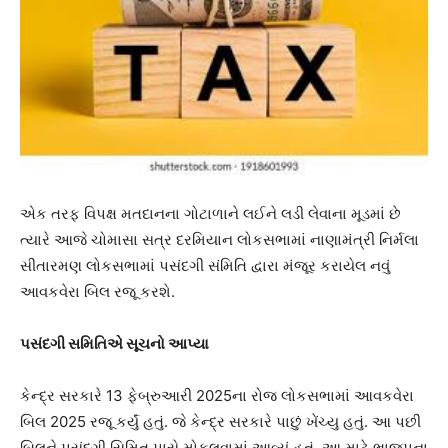
એક તરફ વિપક્ષ મતદાનના ગોટાળાને લઈને લડી લેવાના મૂડમાં છે
ત્યારે આજે ચોમાસા સત્ર દરમિયાન લોકસભામાં નાણામંત્રી નિર્મલા
સીતારમણ લોકસભામાં પસંદગી સંમિતિ દ્વારા મંજૂર કરાયેલ નવું
આવકવેરા બિલ રજૂ કરશે.
પસંદગી સમિતિએ સૂચનો આપ્યા
કેન્દ્ર સરકારે 13 ફેબ્રુઆરી 2025ના રોજ લોકસભામાં આવકવેરા
બિલ 2025 રજૂ કર્યું હતું. જે કેન્દ્ર સરકારે પાછું ખેંચ્યુ હતું. આ પછી
બિલને પસંદગી સિમિત પાસે મોકલવામાં આવ્યું હતું. આ માટે ભાજપના