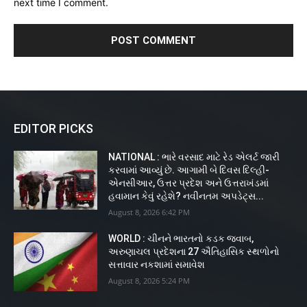
next time I comment.
EDITOR PICKS
NATIONAL : ભારે વરસાદ માટે રેડ એલર્ટ જારી
કરવામાં આવ્યું છે. આગામી બે દિવસ દિલ્હી-
એનસીઆર, ઉત્તર પ્રદેશ અને ઉત્તરાખંડમાં
હવામાન કેવું રહેશે? નવીનતમ અપડેટ્સ...
August 8, 2026 6:42 PM
WORLD : ચીનને ભારતનો કડક જવાબ,
અરુણાચલ પ્રદેશના 27 ઐતિહાસિક સ્થળોનો
સત્તાવાર નકશામાં સમાવેશ
August 8, 2026 5:24 PM