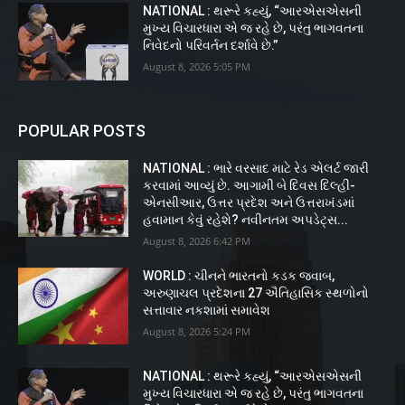
NATIONAL : થરૂરે કહ્યું, “આરએસએસની
મુખ્ય વિચારધારા એ જ રહે છે, પરંતુ ભાગવતના
નિવેદનો પરિવર્તન દર્શાવે છે.”
August 8, 2026 5:05 PM
POPULAR POSTS
NATIONAL : ભારે વરસાદ માટે રેડ એલર્ટ જારી
કરવામાં આવ્યું છે. આગામી બે દિવસ દિલ્હી-
એનસીઆર, ઉત્તર પ્રદેશ અને ઉત્તરાખંડમાં
હવામાન કેવું રહેશે? નવીનતમ અપડેટ્સ...
August 8, 2026 6:42 PM
WORLD : ચીનને ભારતનો કડક જવાબ,
અરુણાચલ પ્રદેશના 27 ઐતિહાસિક સ્થળોનો
સત્તાવાર નકશામાં સમાવેશ
August 8, 2026 5:24 PM
NATIONAL : થરૂરે કહ્યું, “આરએસએસની
મુખ્ય વિચારધારા એ જ રહે છે, પરંતુ ભાગવતના