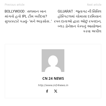
Previous article
Next article
BOLLYWOOD : સલમાન ખાન
GUJARAT : જૂનાગઢ ની સિવિલ
માંગતો હતો IPL ટીમ ખરીદવા?
હોસ્પિટલમાં ચોમાસા દરમિયાન
સુપરસ્ટારે કહ્યું- ‘મને અફસોસ…’
રક્ત દાતાઓ દ્વારા ઓછું રક્તદાન,
બ્લડ ડોનેશન કેમ્પનું આયોજન
કરવા અપીલ
CN 24 NEWS
http://www.cn24news.in