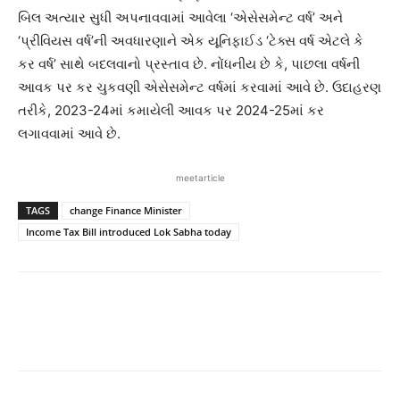
બિલ અત્યાર સુધી અપનાવવામાં આવેલા ‘એસેસમેન્ટ વર્ષ’ અને
‘પ્રીવિયસ વર્ષ’ની અવધારણાને એક યૂનિફાઈડ ‘ટેક્સ વર્ષ એટલે કે
કર વર્ષ’ સાથે બદલવાનો પ્રસ્તાવ છે. નોંધનીય છે કે, પાછલા વર્ષની
આવક પર કર ચુકવણી એસેસમેન્ટ વર્ષમાં કરવામાં આવે છે. ઉદાહરણ
તરીકે, 2023-24માં કમાયેલી આવક પર 2024-25માં કર
લગાવવામાં આવે છે.
meetarticle
TAGS
change Finance Minister
Income Tax Bill introduced Lok Sabha today