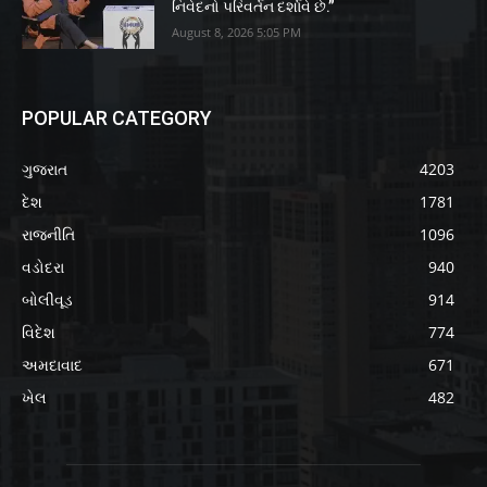
નિવેદનો પરિવર્તન દર્શાવે છે.”
August 8, 2026 5:05 PM
POPULAR CATEGORY
ગુજરાત
4203
દેશ
1781
રાજનીતિ
1096
વડોદરા
940
બોલીવૂડ
914
વિદેશ
774
અમદાવાદ
671
ખેલ
482