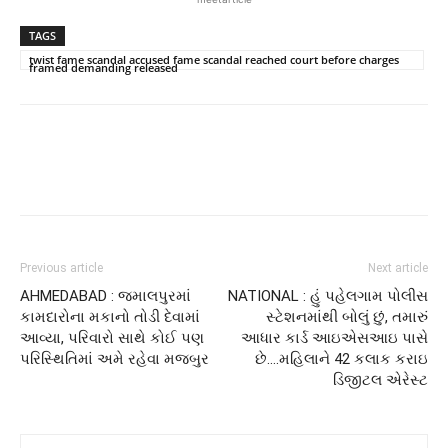
TAGS
twist fame scandal accused fame scandal reached court before charges
framed demanding released
Previous article
Next article
AHMEDABAD : જમાલપુરમાં
NATIONAL : હું પહેલગામ પોલીસ
કામદારોના મકાનો તોડી દેવામાં
સ્ટેશનમાંથી બોલું છું, તમારું
આવ્યા, પરિવારો સાથે કોઈ પણ
આધાર કાર્ડ આઇએસઆઇ પાસે
પરિસ્થિતિમાં અમે રહેવા મજબુર
છે….મહિલાને 42 કલાક કરાઇ
ડિજીટલ એરેસ્ટ