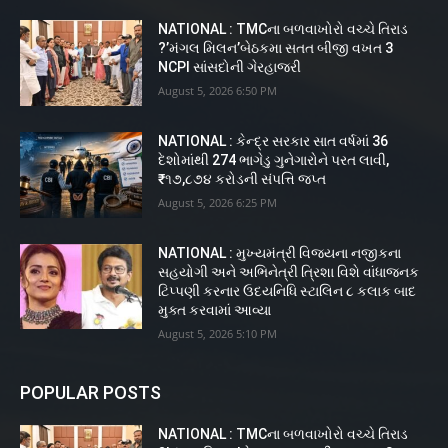
NATIONAL : TMCના બળવાખોરો વચ્ચે તિરાડ
?’મંગલ મિલન’બેઠકમા સતત બીજી વખત 3
NCPI સાંસદોની ગેરહાજરી
August 5, 2026 6:50 PM
NATIONAL : કેન્દ્ર સરકાર સાત વર્ષમાં 36
દેશોમાંથી 274 ભાગેડુ ગુનેગારોને પરત લાવી,
₹૧૭,૮૭૪ કરોડની સંપત્તિ જપ્ત
August 5, 2026 6:25 PM
NATIONAL : મુખ્યમંત્રી વિજયના નજીકના
સહયોગી અને અભિનેત્રી ત્રિશા વિશે વાંધાજનક
ટિપ્પણી કરનાર ઉદયનિધિ સ્ટાલિન ૮ કલાક બાદ
મુક્ત કરવામાં આવ્યા
August 5, 2026 5:10 PM
POPULAR POSTS
NATIONAL : TMCના બળવાખોરો વચ્ચે તિરાડ