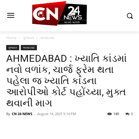
Home
ગુજરાત
અમદાવાદ
ગુજરાત
અમદાવાદ
AHMEDABAD : ખ્યાતિ કાંડમાં
નવો વળાંક, ચાર્જ ફ્રેમ થતા
પહેલા જ ખ્યાતિ કાંડના
આરોપીઓ કોર્ટ પહોંચ્યા, મુક્ત
થવાની માગ
By
CN 24 NEWS
-
August 14, 2025 5:14 PM
149
0