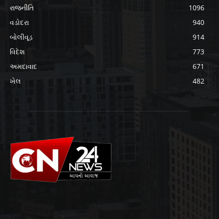
રાજનીતિ
1096
વડોદરા
940
બોલીવૂડ
914
વિદેશ
773
અમદાવાદ
671
ખેલ
482