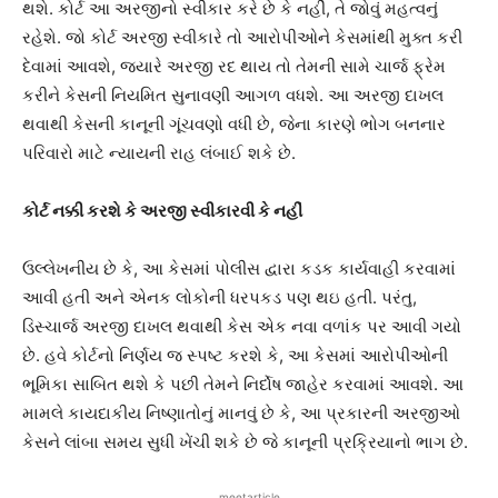
થશે. કોર્ટ આ અરજીનો સ્વીકાર કરે છે કે નહીં, તે જોવું મહત્વનું
રહેશે. જો કોર્ટ અરજી સ્વીકારે તો આરોપીઓને કેસમાંથી મુક્ત કરી
દેવામાં આવશે, જ્યારે અરજી રદ થાય તો તેમની સામે ચાર્જ ફ્રેમ
કરીને કેસની નિયમિત સુનાવણી આગળ વધશે. આ અરજી દાખલ
થવાથી કેસની કાનૂની ગૂંચવણો વધી છે, જેના કારણે ભોગ બનનાર
પરિવારો માટે ન્યાયની રાહ લંબાઈ શકે છે.
કોર્ટ નક્કી કરશે કે અરજી સ્વીકારવી કે નહીં
ઉલ્લેખનીય છે કે, આ કેસમાં પોલીસ દ્વારા કડક કાર્યવાહી કરવામાં
આવી હતી અને એનક લોકોની ધરપકડ પણ થઇ હતી. પરંતુ,
ડિસ્ચાર્જ અરજી દાખલ થવાથી કેસ એક નવા વળાંક પર આવી ગયો
છે. હવે કોર્ટનો નિર્ણય જ સ્પષ્ટ કરશે કે, આ કેસમાં આરોપીઓની
ભૂમિકા સાબિત થશે કે પછી તેમને નિર્દોષ જાહેર કરવામાં આવશે. આ
મામલે કાયદાકીય નિષ્ણાતોનું માનવું છે કે, આ પ્રકારની અરજીઓ
કેસને લાંબા સમય સુધી ખેંચી શકે છે જે કાનૂની પ્રક્રિયાનો ભાગ છે.
meetarticle