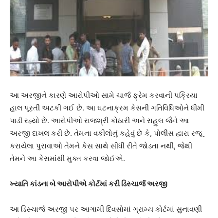
આ અરજીને કારણે આરોપીઓ સામે ચાર્જ ફ્રેમ કરવાની પક્રિયા
હાલ પૂરતી અટકી ગઈ છે. આ ઘટનાક્રમ કેસની ગતિવિધિઓને ધીમી
પાડી રહ્યો છે. આરોપીઓ રાજશ્રી કોઠારી અને રાહુલ જૈને આ
અરજી દાખલ કરી છે. તેમના વકીલોનું કહેવું છે કે, પોલીસ દ્વારા રજૂ
કરાયેલા પુરાવાઓ તેમને કેસ સાથે સીધી રીતે જોડતા નથી, જેથી
તેમને આ કેસમાંથી મુક્ત કરવા જોઈએ.
ખ્યાતિ કાંડના બે આરોપીએ કોર્ટમાં કરી ડિસ્ચાર્જ અરજી
આ ડિસ્ચાર્જ અરજી પર આગામી દિવસોમાં ગ્રામ્ય કોર્ટમાં સુનાવણી