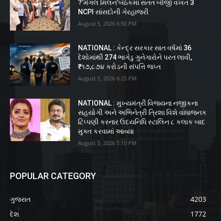
?’મંગલ મિલન’બેઠકમા સતત બીજી વખત 3
NCPI સાંસદોની ગેરહાજરી
August 5, 2026 6:50 PM
NATIONAL : કેન્દ્ર સરકાર સાત વર્ષમાં 36
દેશોમાંથી 274 ભાગેડુ ગુનેગારોને પરત લાવી,
₹૧૭,૮૭૪ કરોડની સંપત્તિ જપ્ત
August 5, 2026 6:25 PM
NATIONAL : મુખ્યમંત્રી વિજયના નજીકના
સહયોગી અને અભિનેત્રી ત્રિશા વિશે વાંધાજનક
ટિપ્પણી કરનાર ઉદયનિધિ સ્ટાલિન ૮ કલાક બાદ
મુક્ત કરવામાં આવ્યા
August 5, 2026 5:10 PM
POPULAR CATEGORY
ગુજરાત
4203
દેશ
1772