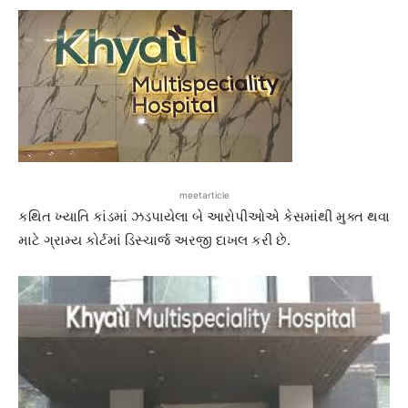
meetarticle
કથિત ખ્યાતિ કાંડમાં ઝડપાયેલા બે આરોપીઓએ કેસમાંથી મુક્ત થવા
માટે ગ્રામ્ય કોર્ટમાં ડિસ્ચાર્જ અરજી દાખલ કરી છે.