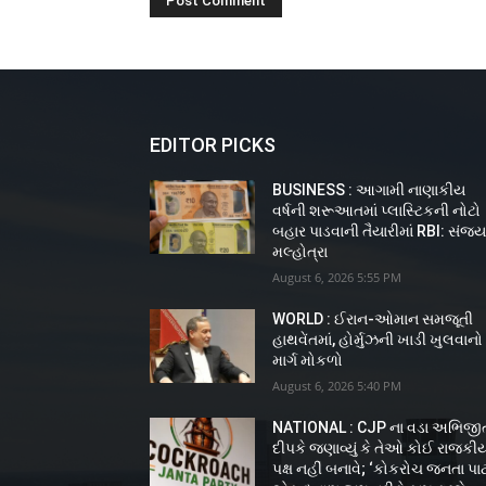
EDITOR PICKS
BUSINESS : આગામી નાણાકીય
વર્ષની શરૂઆતમાં પ્લાસ્ટિકની નોટો
બહાર પાડવાની તૈયારીમાં RBI: સંજ
મલ્હોત્રા
August 6, 2026 5:55 PM
WORLD : ઈરાન-ઓમાન સમજૂતી
હાથવેંતમાં, હોર્મુઝની ખાડી ખુલવાનો
માર્ગ મોકળો
August 6, 2026 5:40 PM
NATIONAL : CJP ના વડા અભિજી
દીપકે જણાવ્યું કે તેઓ કોઈ રાજકી
પક્ષ નહીં બનાવે; ‘કોકરોચ જનતા પાર્ટ