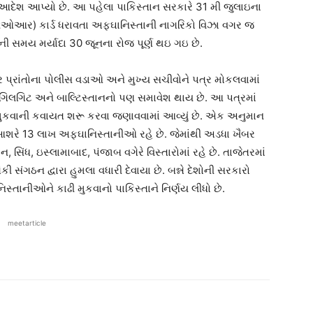
ટે આદેશ આપ્યો છે. આ પહેલા પાકિસ્તાન સરકારે 31 મી જુલાઇના
પીઓઆર) કાર્ડ ધરાવતા અફઘાનિસ્તાની નાગરિકો વિઝા વગર જ
ડની સમય મર્યાદા 30 જૂનના રોજ પૂર્ણ થઇ ગઇ છે.
ર પ્રાંતોના પોલીસ વડાઓ અને મુખ્ય સચીવોને પત્ર મોકલવામાં
ના ગિલગિટ અને બાલ્ટિસ્તાનનો પણ સમાવેશ થાય છે. આ પત્રમાં
 મુકવાની કવાયત શરૂ કરવા જણાવવામાં આવ્યું છે. એક અનુમાન
આશરે 13 લાખ અફઘાનિસ્તાનીઓ રહે છે. જેમાંથી અડધા ખૈબર
 સિંધ, ઇસ્લામાબાદ, પંજાબ વગેરે વિસ્તારોમાં રહે છે. તાજેતરમાં
સંગઠન દ્વારા હુમલા વધારી દેવાયા છે. બન્ને દેશોની સરકારો
સ્તાનીઓને કાઢી મુકવાનો પાકિસ્તાને નિર્ણય લીધો છે.
meetarticle