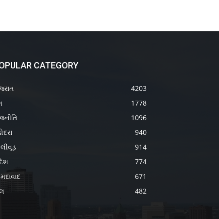
OPULAR CATEGORY
જરાત
4203
શ
1778
જનીતિ
1096
ોદરા
940
લીવૂડ
914
દેશ
774
મદાવાદ
671
ેલ
482