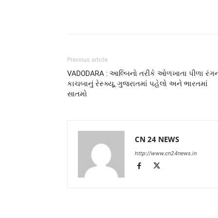
Previous article
VADODARA : આલ્બિનો તરીકે ઓળખાતા પીળા રંગ
કાચબાનું રેસ્ક્યૂ, ગુજરાતમાં પહેલો અને ભારતમાં
સાતમો
CN 24 NEWS
http://www.cn24news.in