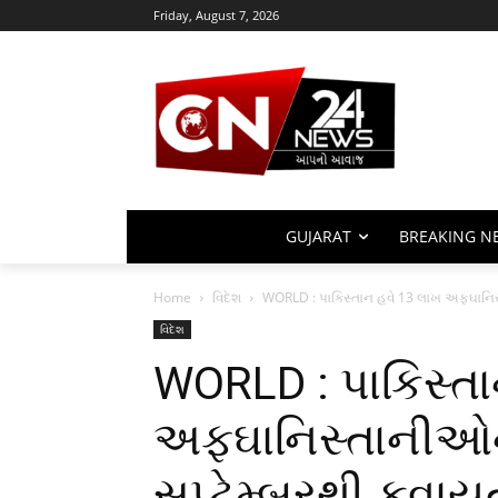
Friday, August 7, 2026
GUJARAT
BREAKING N
Home
વિદેશ
WORLD : પાકિસ્તાન હવે 13 લાખ અફઘાનિસ્ત
વિદેશ
WORLD : પાકિસ્તા
અફઘાનિસ્તાનીઓને 
સપ્ટેમ્બરથી કવાય