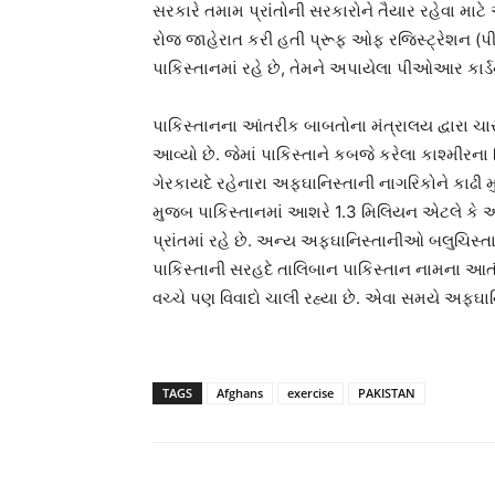
સરકારે તમામ પ્રાંતોની સરકારોને તૈયાર રહેવા મા
રોજ જાહેરાત કરી હતી પ્રૂફ ઓફ રજિસ્ટ્રેશન (
પાકિસ્તાનમાં રહે છે, તેમને અપાયેલા પીઓઆર કાર્
પાકિસ્તાનના આંતરીક બાબતોના મંત્રાલય દ્વારા ચા
આવ્યો છે. જેમાં પાકિસ્તાને કબજે કરેલા કાશ્મીર
ગેરકાયદે રહેનારા અફઘાનિસ્તાની નાગરિકોને કાઢી
મુજબ પાકિસ્તાનમાં આશરે 1.3 મિલિયન એટલે કે 
પ્રાંતમાં રહે છે. અન્ય અફઘાનિસ્તાનીઓ બલુચિસ્તાન,
પાકિસ્તાની સરહદે તાલિબાન પાકિસ્તાન નામના આતંકી 
વચ્ચે પણ વિવાદો ચાલી રહ્યા છે. એવા સમયે અફઘાનિ
TAGS
Afghans
exercise
PAKISTAN