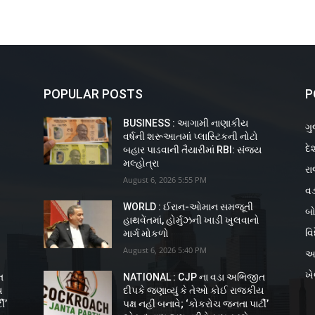
POPULAR POSTS
P
BUSINESS : આગામી નાણાકીય
ગુ
વર્ષની શરૂઆતમાં પ્લાસ્ટિકની નોટો
દે
ય
બહાર પાડવાની તૈયારીમાં RBI: સંજય
મલ્હોત્રા
રા
August 6, 2026 5:55 PM
વડ
WORLD : ઈરાન-ઓમાન સમજૂતી
બો
હાથવેંતમાં, હોર્મુઝની ખાડી ખુલવાનો
વિ
માર્ગ મોકળો
August 6, 2026 5:40 PM
અ
ખ
ત
NATIONAL : CJP ના વડા અભિજીત
ય
દીપકે જણાવ્યું કે તેઓ કોઈ રાજકીય
ી’
પક્ષ નહીં બનાવે; ‘કોકરોચ જનતા પાર્ટી’