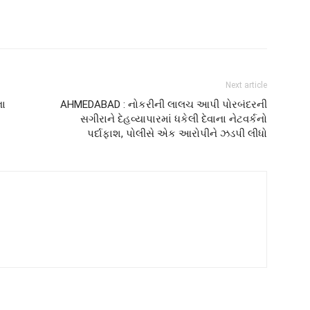
Next article
ના
AHMEDABAD : નોકરીની લાલચ આપી પોરબંદરની
સગીરાને દેહવ્યાપારમાં ધકેલી દેવાના નેટવર્કનો
પર્દાફાશ, પોલીસે એક આરોપીને ઝડપી લીધો