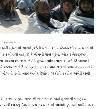
meetarticle
 કાઢી મુકવામાં આવશે, જેની કવાયત 1 સપ્ટેમ્બરથી શરૂ કરવામાં
રત મોકલી રહ્યું છે કે જેમની પાસે પ્રૂફ ઓફ રજિસ્ટ્રેશન
ી રહેતા આવ્યા છે. એક રિપોર્ટ મુજબ પાકિસ્તાન આશરે 13 લાખથી
 જ્યારે અમેરિકન પ્રમુખ ટ્રમ્પ પણ સત્તામાં આવ્યા હતા ત્યારે
 બોલાવી હતી. ત્યારે અનેક દેશોના લોકોને પકડીને અમેરિકાથી
ા રોજ આ અફઘાનિસ્તાની નાગરિકોને કાઢી મુકવાની પ્રક્રિયા
ાન નથી છોડયું તેમની ધરપકડ કરવામાં આવશે. હાલમાં પાકિસ્તાન