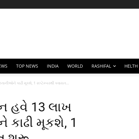
EWS
TOP NEWS
INDIA
WORLD
RASHIFAL
HELTH
ાનીઓને કાઢી મૂકશે, 1 સપ્ટેમ્બરથી કવાયત...
ન હવે 13 લાખ
કાઢી મૂકશે, 1
ત શરૂ