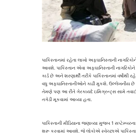
પાકિસ્તાનમાં રહેતા લાખો અફઘાનિસ્તાની નાગરિકોને
આવશે. પાકિસ્તાન એવા અફઘાનિસ્તાની નાગરિકોને પ
કાર્ડ છે અને શરણાર્થી તરીકે પાકિસ્તાનમાં વર્ષોથ
વધુ અફઘાનિસ્તાનીઓને કાઢી મુકશે. ઉલ્લેખનીય છે કે
તેમણે પણ આ રીતે ગેરકાયદે ઇમિગ્રન્ટ્સ સામે તવાઈ
તગેડી મૂકવામાં આવ્યા હતા.
પાકિસ્તાની મીડિયાના જણાવ્યા મુજબ 1 સપ્ટેમ્બરન
શરૂ કરવામાં આવશે. જે લોકોએ સ્વેચ્છાએ પાકિસ્ત