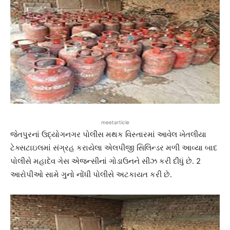
meetarticle
જેતપુરનાં ઉદ્યોગનગર પોલીસ મથક વિસ્તારમાં આવેલ ખેતલીયા
ટેક્સટાઇલમાં સંગ્રહ કરાયેલા એલપીજી સિલિન્ડર મળી આવ્યા બાદ
પોલીસે મહાદેવ ગેસ એજન્સીનાં ગોડાઉનને સીઝ કરી દીધું છે. 2
આરોપીઓ સામે ગુનો નોંધી પોલીસે અટકાયત કરી છે.