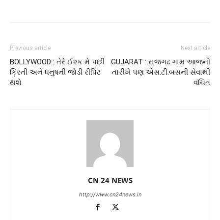
Previous article
Next article
BOLLYWOOD : તેરે ઈશ્ક મેં પછી
GUJARAT : રાજગઢ ગામ આજની
ક્રિતી અને ધનુષની જોડી રીપિટ
તારીખે પણ એસ.ટી.બસની સેવાથી
થશે
વંચિત
CN 24 NEWS
http://www.cn24news.in