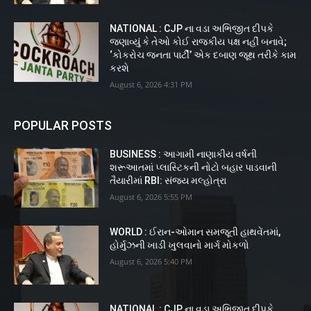
NATIONAL : CJP ના વડા અભિજીત દીપકે
જણાવ્યું કે તેઓ કોઈ રાજકીય પક્ષ નહીં બનાવે;
‘કોકરોચ જનતા પાર્ટી’ એક દબાણ જૂથ તરીકે કામ
કરશે
August 6, 2026 4:31 PM
POPULAR POSTS
BUSINESS : આગામી નાણાકીય વર્ષની
શરૂઆતમાં પ્લાસ્ટિકની નોટો બહાર પાડવાની
તૈયારીમાં RBI: સંજય મલ્હોત્રા
August 6, 2026 5:55 PM
WORLD : ઈરાન-ઓમાન સમજૂતી હાથવેંતમાં,
હોર્મુઝની ખાડી ખુલવાનો માર્ગ મોકળો
August 6, 2026 5:40 PM
NATIONAL : CJP ના વડા અભિજીત દીપકે