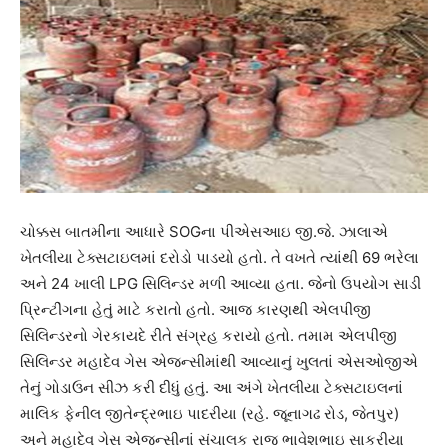
ચોક્કસ બાતમીના આધારે SOGના પીએસઆઇ જી.જે. ઝાલાએ
ખેતલીયા ટેક્સટાઇલમાં દરોડો પાડયો હતો. તે વખતે ત્યાંથી 69 ભરેલા
અને 24 ખાલી LPG સિલિન્ડર મળી આવ્યા હતા. જેનો ઉપયોગ સાડી
પ્રિન્ટીંગના હેતું માટે કરાતો હતો. આજ કારણથી એલપીજી
સિલિન્ડરનો ગેરકાયદે રીતે સંગ્રહ કરાયો હતો. તમામ એલપીજી
સિલિન્ડર મહાદેવ ગેસ એજન્સીમાંથી આવ્યાનું ખુલતાં એસઓજીએ
તેનું ગોડાઉન સીઝ કરી દીધું હતું. આ અંગે ખેતલીયા ટેક્સટાઇલનાં
માલિક ફેનીલ જીતેન્દ્રભાઇ પાદરીયા (રહે. જૂનાગઢ રોડ, જેતપુર)
અને મહાદેવ ગેસ એજન્સીનાં સંચાલક રાજ ભાવેશભાઇ સાકરીયા