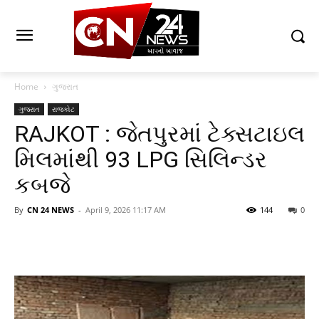
Home
ગુજરાત
ગુજરાત
રાજકોટ
RAJKOT : જેતપુરમાં ટેક્સટાઇલ
મિલમાંથી 93 LPG સિલિન્ડર
કબજે
By
CN 24 NEWS
-
April 9, 2026 11:17 AM
144
0