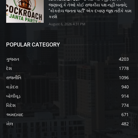
જણાવ્યું કે તેઓ કોઈ રાજકીય પક્ષ નહીં બનાવે;
‘કોકરોચ જનતા પાર્ટી’ એક દબાણ જૂથ તરીકે કામ
કરશે
August 6, 2026 4:31 PM
POPULAR CATEGORY
ગુજરાત
4203
દેશ
1778
રાજનીતિ
1096
વડોદરા
940
બોલીવૂડ
914
વિદેશ
774
અમદાવાદ
671
ખેલ
482