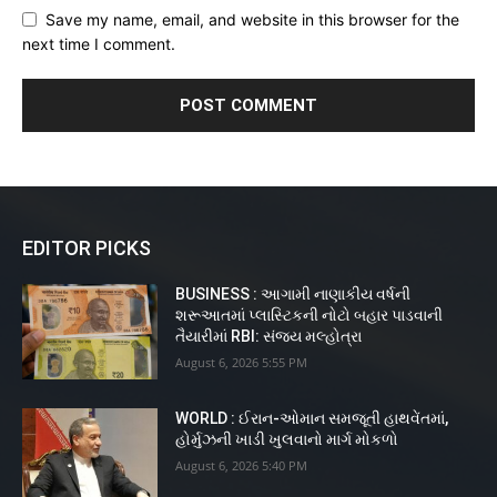
Save my name, email, and website in this browser for the
next time I comment.
EDITOR PICKS
BUSINESS : આગામી નાણાકીય વર્ષની
શરૂઆતમાં પ્લાસ્ટિકની નોટો બહાર પાડવાની
તૈયારીમાં RBI: સંજય મલ્હોત્રા
August 6, 2026 5:55 PM
WORLD : ઈરાન-ઓમાન સમજૂતી હાથવેંતમાં,
હોર્મુઝની ખાડી ખુલવાનો માર્ગ મોકળો
August 6, 2026 5:40 PM