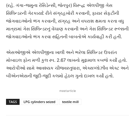
(રહે. ગંગા-જમુના રેસિડેન્સી, જેતપુર) વિરૂદ્ધ એલપીજી ગેસ
સિલિન્ડરની ગેરકાયદે રીતે સંગ્રહખોરી કરવાની, ફાયર સેફ્ટીની
જોગવાઇઓનો ભંગ કરવાની, સંગ્રહ અને વપરાશ ક્ષમતા કરતા વધુ
માત્રામાં ગેસ સિલિન્ડરનું વેંચાણ કરવાની અને ગેસ સિલિન્ડર રૂલ્સની
જોગવાઇઓનો ભંગ કરવા સહિતની બાબતોએ કાર્યવાહી કરી હતી.
એસઓજીએ એલપીજીના ખાલી અને ભરેલા સિલિન્ડર ઉપરાંત
મોબાઇલ ફોન મળી કુલ રૂા. 2.67 લાખનો મુદ્દામાલ કબજે કર્યો હતો.
આરોપીઓ સામે આવશ્યક ચીજવસ્તુધારા, એક્સપ્લોઝીવ એક્ટ અને
બીએનએસની જુદી-જુદી કલમો હેઠલ ગુનો દાખલ કર્યો હતો.
meetarticle
TAGS
LPG cylinders seized
textile mill