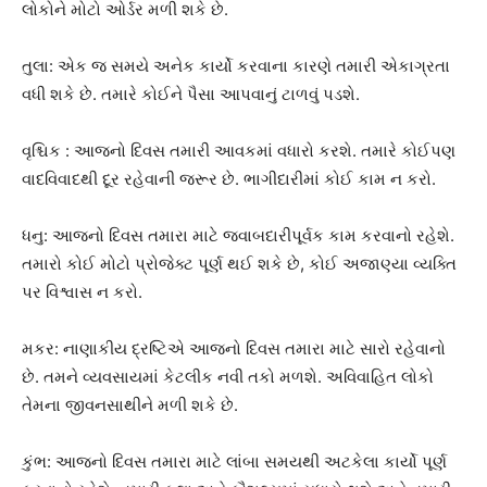
લોકોને મોટો ઓર્ડર મળી શકે છે.
તુલા: એક જ સમયે અનેક કાર્યો કરવાના કારણે તમારી એકાગ્રતા
વધી શકે છે. તમારે કોઈને પૈસા આપવાનું ટાળવું પડશે.
વૃશ્ચિક : આજનો દિવસ તમારી આવકમાં વધારો કરશે. તમારે કોઈપણ
વાદવિવાદથી દૂર રહેવાની જરૂર છે. ભાગીદારીમાં કોઈ કામ ન કરો.
ધનુ: આજનો દિવસ તમારા માટે જવાબદારીપૂર્વક કામ કરવાનો રહેશે.
તમારો કોઈ મોટો પ્રોજેક્ટ પૂર્ણ થઈ શકે છે, કોઈ અજાણ્યા વ્યક્તિ
પર વિશ્વાસ ન કરો.
મકર: નાણાકીય દ્રષ્ટિએ આજનો દિવસ તમારા માટે સારો રહેવાનો
છે. તમને વ્યવસાયમાં કેટલીક નવી તકો મળશે. અવિવાહિત લોકો
તેમના જીવનસાથીને મળી શકે છે.
કુંભ: આજનો દિવસ તમારા માટે લાંબા સમયથી અટકેલા કાર્યો પૂર્ણ