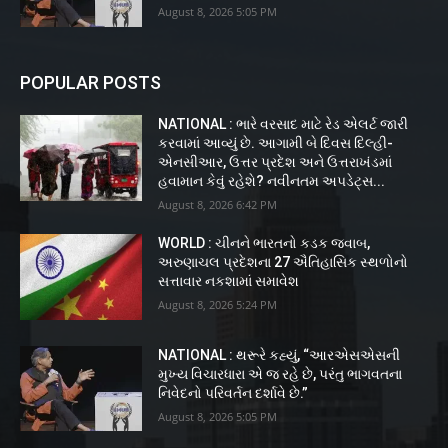
August 8, 2026 5:05 PM
POPULAR POSTS
NATIONAL : ભારે વરસાદ માટે રેડ એલર્ટ જારી
કરવામાં આવ્યું છે. આગામી બે દિવસ દિલ્હી-
એનસીઆર, ઉત્તર પ્રદેશ અને ઉત્તરાખંડમાં
હવામાન કેવું રહેશે? નવીનતમ અપડેટ્સ...
August 8, 2026 6:42 PM
WORLD : ચીનને ભારતનો કડક જવાબ,
અરુણાચલ પ્રદેશના 27 ઐતિહાસિક સ્થળોનો
સત્તાવાર નકશામાં સમાવેશ
August 8, 2026 5:24 PM
NATIONAL : થરૂરે કહ્યું, “આરએસએસની
મુખ્ય વિચારધારા એ જ રહે છે, પરંતુ ભાગવતના
નિવેદનો પરિવર્તન દર્શાવે છે.”
August 8, 2026 5:05 PM