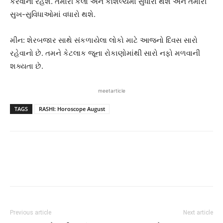
કરવાનો રહેશે. તમારી કલા અને કૌશલ્યમાં સુધારો થશે અને તમારી
સુખ-સુવિધાઓમાં વધારો થશે.
મીન: શેરબજાર સાથે સંકળાયેલા લોકો માટે આજનો દિવસ સારો
રહેવાનો છે. તમને કેટલાક જૂના રોકાણોમાંથી સારો નફો મળવાની
શક્યતા છે.
meetarticle
TAGS
RASHI: Horoscope August
Previous article
Next article