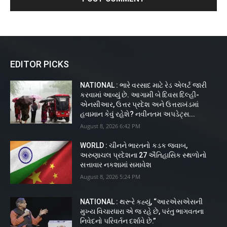
EDITOR PICKS
NATIONAL : ભારે વરસાદ માટે રેડ એલર્ટ જારી
કરવામાં આવ્યું છે. આગામી બે દિવસ દિલ્હી-
એનસીઆર, ઉત્તર પ્રદેશ અને ઉત્તરાખંડમાં
હવામાન કેવું રહેશે? નવીનતમ અપડેટ્સ...
August 8, 2026 6:42 PM
WORLD : ચીનને ભારતનો કડક જવાબ,
અરુણાચલ પ્રદેશના 27 ઐતિહાસિક સ્થળોનો
સત્તાવાર નકશામાં સમાવેશ
August 8, 2026 5:24 PM
NATIONAL : થરૂરે કહ્યું, “આરએસએસની
મુખ્ય વિચારધારા એ જ રહે છે, પરંતુ ભાગવતના
નિવેદનો પરિવર્તન દર્શાવે છે.”