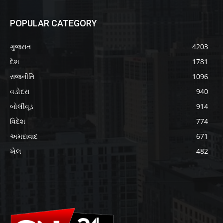
POPULAR CATEGORY
ગુજરાત
4203
દેશ
1781
રાજનીતિ
1096
વડોદરા
940
બોલીવૂડ
914
વિદેશ
774
અમદાવાદ
671
ખેલ
482