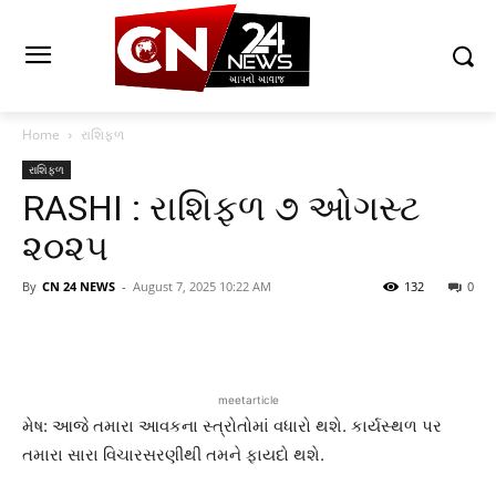
Home
રાશિફળ
રાશિફળ
RASHI : રાશિફળ ૭ ઓગસ્ટ
૨૦૨૫
By
CN 24 NEWS
-
August 7, 2025 10:22 AM
132
0
meetarticle
મેષ: આજે તમારા આવકના સ્ત્રોતોમાં વધારો થશે. કાર્યસ્થળ પર
તમારા સારા વિચારસરણીથી તમને ફાયદો થશે.