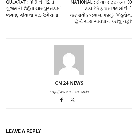
GUJARAT : ધો 9 થી 12માં
NATIONAL : ડોનાલ્ડ ટ્રમ્પના 50
ગુજરાતી-ઉર્દૂના ચાર પુસ્તકમાં
ટકા ટેરિફ પર PM મોદીનો
ભગવદ્ ગીતાના પાઠ ઉમેરાયા
જડબાતોડ જવાબ, કહ્યું- ‘ખેડૂતોના
હિતો સાથે સમાધાન કરીશું નહીં’
CN 24 NEWS
http://www.cn24news.in
LEAVE A REPLY