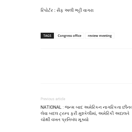
રિપોર્ટર : સૈફ અલી ભટ્ટી વાગરા
TAGS
Congress office
review meeting
Previous article
NATIONAL : જન્મ બાદ અમેરિકન નાગરિકતા છીનવ
લેવા બદલ ટ્રમ્પ ફરી મુશ્કેલીમાં, અમેરિકી અદાલતે
ચોથી વખત પ્રતિબંધ મૂક્યો