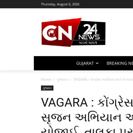
Thursday, August 6, 2026
GUJARAT
BREAKING N
Home
ગુજરાત
VAGARA : કોંગ્રેસ કાર્યાલય ખાતે સંગઠ
ગુજરાત
VAGARA : કોંગ્રે
સૃજન અભિયાન અંત
યોજાઈ, તાલુકા પ્