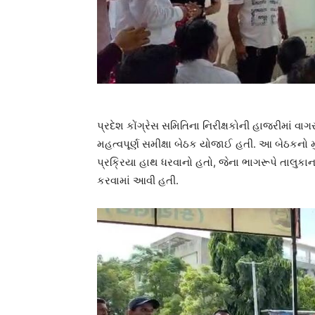
પ્રદેશ કોંગ્રેસ સમિતિના નિરીક્ષકોની હાજરીમાં વ
મહત્વપૂર્ણ સમીક્ષા બેઠક યોજાઈ હતી. આ બેઠકનો મુખ્
પ્રક્રિયા હાથ ધરવાનો હતો, જેના ભાગરૂપે તાલુકાન
કરવામાં આવી હતી.