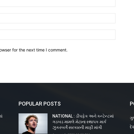
owser for the next time I comment.
POPULAR POSTS
P
ાં
NATIONAL : ડીપફેક અને કન્ટેન્ટમાં
ગુ
ગડબડ મામલે મેટાના સ્થાપક માર્ક
દે
ઝુકરબર્ગે સરકારની માફી માંગી