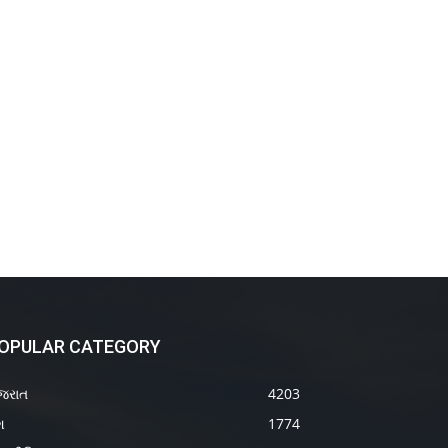
OPULAR CATEGORY
જરાત
4203
શ
1774