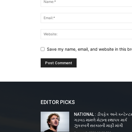
Save my name, email, and website in this br
EDITOR PICKS
NATIONAL : ડીપફેક અને કન્ટેન્ટમ
ગડબડ મામલે મેટાના સ્થાપક માર્ક
ઝુકરબર્ગે સરકારની માફી માંગી