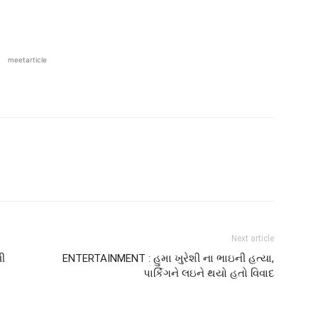
meetarticle
Next article
ી
ENTERTAINMENT : હુમા ખુરેશી ના ભાઇની હત્યા,
પાર્કિગને લઇને થયો હતો વિવાદ