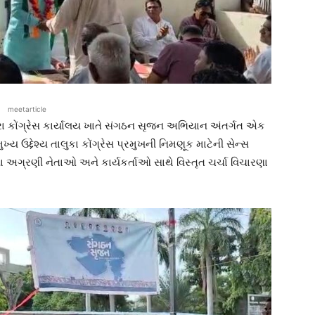
meetarticle
ાગરા કોંગ્રેસ કાર્યાલય ખાતે સંગઠન સૃજન અભિયાન અંતર્ગત એક
ય ઉદ્દેશ્ય તાલુકા કોંગ્રેસ પ્રમુખની નિમણૂક માટેની સેન્સ
ા અગ્રણી નેતાઓ અને કાર્યકર્તાઓ સાથે વિસ્તૃત ચર્ચા વિચારણા