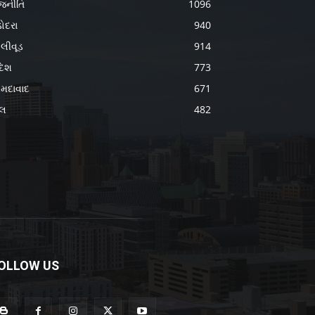
જનીતિ
1096
ોદરા
940
લીવૂડ
914
દેશ
773
મદાવાદ
671
ેલ
482
OLLOW US