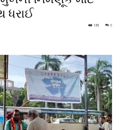
ાથ ધરાઈ
135
0