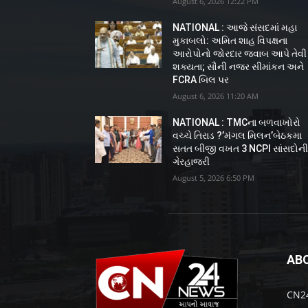
August 6, 2026 12:22 PM
NATIONAL : આજે સંસદમાં મહા
મુકાબલો: અમિત શાહ વિપક્ષના
આરોપોનો જોરદાર જવાબ આપે તેવી
શક્યતા; સૌની નજર સીમાંકન અને
FCRA બિલ પર
August 6, 2026 11:20 AM
NATIONAL : TMCના બળવાખોરો
વચ્ચે તિરાડ ?’મંગલ મિલન’બેઠકમા
સતત બીજી વખત 3 NCPI સાંસદોન
ગેરહાજરી
August 5, 2026 6:50 PM
AB
CN24