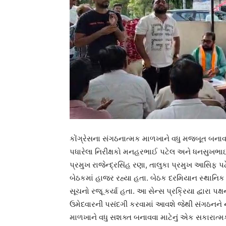
કોંગ્રેસના સંગઠનાત્મક માળખાને વધુ મજબૂત બના
પધારેલા નિરીક્ષકો મનહરભાઈ પટેલ અને ધનસુખભા
પ્રમુખ રાજેન્દ્રસિંહ રણા, તાલુકા પ્રમુખ આસ
બેઠકમાં હાજર રહ્યા હતા. બેઠક દરમિયાન સ્થાનિ
સૂચનો રજૂ કર્યા હતા. આ સેન્સ પ્રક્રિયા દ્વારા પ
ઉમેદવારની પસંદગી કરવામાં આવશે જેથી સંગઠનને 
માળખાને વધુ સશક્ત બનાવવા માટેનું એક સકારાત્મક 