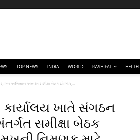
EWS
TOP NEWS
INDIA
WORLD
RASHIFAL
HELTH
ન સૃજન અભિયાન અંતર્ગત સમીક્ષા બેઠક યોજાઈ,...
સ કાર્યાલય ખાતે સંગઠન
ર્ગત સમીક્ષા બેઠક
રમુખની નિમણૂક માટે