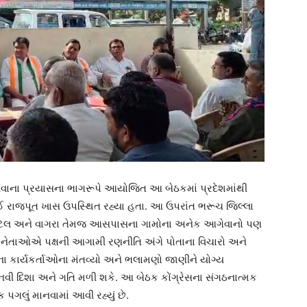
વવાના પ્રયાસના ભાગરૂપે આયોજિત આ બેઠકમાં પ્રદેશમાંથી
ઈ રાજપૂત ખાસ ઉપસ્થિત રહ્યા હતા. આ ઉપરાંત ભરૂચ જિલ્લા
િફ પટેલ અને વાગરા તેમજ આસપાસના ગામોના અનેક આગેવાનો પણ
ક નેતાઓએ પક્ષની આગામી રણનીતિ અંગે પોતાના વિચારો અને
ક્ષના કાર્યકર્તાઓના મંતવ્યો અને ભલામણો જાણીને યોગ્ય
નવી દિશા અને ગતિ મળી શકે. આ બેઠક કોંગ્રેસના સંગઠનાત્મક
પગલું માનવામાં આવી રહ્યું છે.