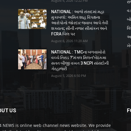
August 6, 2026 12:22 PM
રા
વડ
NATIONAL : આજે સંસદમાં મહા
મુકાબલો: અમિત શાહ વિપક્ષના
બો
આરોપોનો જોરદાર જવાબ આપે તેવી
વિ
શક્યતા; સૌની નજર સીમાંકન અને
FCRA બિલ પર
અ
August 6, 2026 11:20 AM
ખ
NATIONAL : TMCના બળવાખોરો
વચ્ચે તિરાડ ?’મંગલ મિલન’બેઠકમા
ી
સતત બીજી વખત 3 NCPI સાંસદોની
ગેરહાજરી
August 5, 2026 6:50 PM
OUT US
F
 NEWS is online web channel news website. We provide