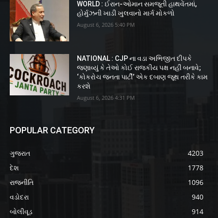
WORLD : ઈરાન-ઓમાન સમજૂતી હાથવેંતમાં,
હોર્મુઝની ખાડી ખુલવાનો માર્ગ મોકળો
August 6, 2026 5:40 PM
NATIONAL : CJP ના વડા અભિજીત દીપકે
જણાવ્યું કે તેઓ કોઈ રાજકીય પક્ષ નહીં બનાવે;
‘કોકરોચ જનતા પાર્ટી’ એક દબાણ જૂથ તરીકે કામ
કરશે
August 6, 2026 4:31 PM
POPULAR CATEGORY
ગુજરાત
4203
દેશ
1778
રાજનીતિ
1096
વડોદરા
940
બોલીવૂડ
914