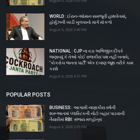
August 6, 2026 5:55 PM
WORLD : ઈરાન-ઓમાન સમજૂતી હાથવેંતમાં,
હોર્મુઝની ખાડી ખુલવાનો માર્ગ મોકળો
August 6, 2026 5:40 PM
NATIONAL : CJP ના વડા અભિજીત દીપકે
જણાવ્યું કે તેઓ કોઈ રાજકીય પક્ષ નહીં બનાવે;
‘કોકરોચ જનતા પાર્ટી’ એક દબાણ જૂથ તરીકે કામ
કરશે
August 6, 2026 4:31 PM
POPULAR POSTS
BUSINESS : આગામી નાણાકીય વર્ષની
શરૂઆતમાં પ્લાસ્ટિકની નોટો બહાર પાડવાની
તૈયારીમાં RBI: સંજય મલ્હોત્રા
August 6, 2026 5:55 PM