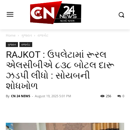
Home
ગુજરાત
રાજકોટ
ગુજરાત
રાજકોટ
RAJKOT : ઉપલેટામાં રૂરલ
એલસીબીએ ૮૩૮ બોટલ દારૂ
ઝડપી લીધો : સોયબની
શોધખોળ
By
CN 24 NEWS
-
August 19, 2025 5:01 PM
256
0