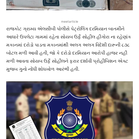
meetarticle
રાજકોટ ગ્રામ્ય એલસીબી પોલીસે પેટ્રોલિંગ દરમિયાન બાતમીને
આધારે ઉપલેટા ગામમાં રહેતા સોયબ ઉર્ફે સોહીલ હીગોરા ના રહેણાંક
મકાનમાં દરોડો પાડતા મકાનમાંથી અલગ અલગ વિદેશી દારૂની ૮૩૮
બોટલ મળી આવી હતી, જો કે દરોડો દરમિયાન આરોપી હાજર નહીં
મળી આવતા સોયબ ઉર્ફે સોહીલને ફરાર દર્શાવી પ્રોહીબિશન એક્ટ
મુજબ ગુનો નોંધી શોધખોળ આરંભી હતી.