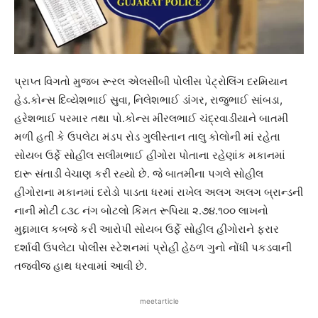
પ્રાપ્ત વિગતો મુજબ રૂરલ એલસીબી પોલીસ પેટ્રોલિંગ દરમિયાન
હેડ.કોન્સ દિવ્યેશભાઈ સુવા, નિલેશભાઈ ડાંગર, રાજુભાઈ સાંબડા,
હરેશભાઈ પરમાર તથા પો.કોન્સ મીરલભાઈ ચંદ્રવાડીયાને બાતમી
મળી હતી કે ઉપલેટા મંડપ રોડ ગુલીસ્તાન તાલુ કોલોની માં રહેતા
સોયબ ઉર્ફે સોહીલ સલીમભાઈ હીગોરા પોતાના રહેણાંક મકાનમાં
દારૂ સંતાડી વેચાણ કરી રહ્યો છે. જે બાતમીના પગલે સોહીલ
હીગોરાના મકાનમાં દરોડો પાડતા ધરમાં રાખેલ અલગ અલગ બ્રાન્ડની
નાની મોટી ૮૩૮ નંગ બોટલો કિંમત રૂપિયા ૨.૭૪.૧૦૦ લાખનો
મુદ્દામાલ કબજે કરી આરોપી સોયબ ઉર્ફે સોહીલ હીગોરાને ફરાર
દર્શાવી ઉપલેટા પોલીસ સ્ટેશનમાં પ્રોહી હેઠળ ગુનો નોંધી પકડવાની
તજવીજ હાથ ધરવામાં આવી છે.
meetarticle