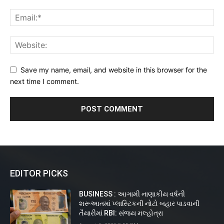
Save my name, email, and website in this browser for the
next time I comment.
EDITOR PICKS
BUSINESS : આગામી નાણાકીય વર્ષની
શરૂઆતમાં પ્લાસ્ટિકની નોટો બહાર પાડવાની
તૈયારીમાં RBI: સંજય મલ્હોત્રા