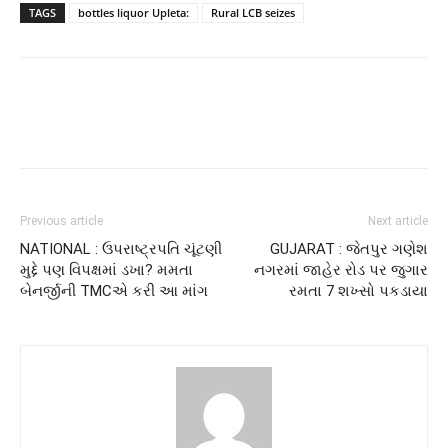
TAGS
bottles liquor Upleta:
Rural LCB seizes
Previous article
Next article
NATIONAL : ઉપરાષ્ટ્રપતિ ચૂંટણી
GUJARAT : જેતપુર ગણેશ
મુદ્દે પણ વિપક્ષમાં ડખા? મમતા
નગરમાં જાહેર રોડ પર જુગાર
બેનર્જીની TMCએ કરી આ માંગ
રમતા 7 શખ્સો પકડાયા