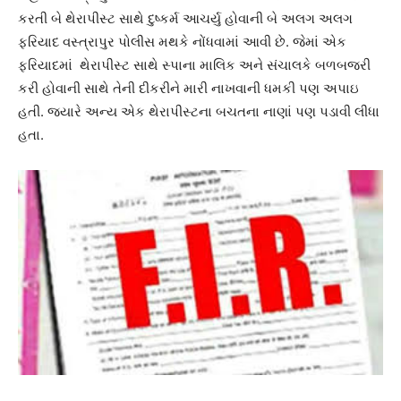
કરતી બે થેરાપીસ્ટ સાથે દુષ્કર્મ આચર્યુ હોવાની બે અલગ અલગ
ફરિયાદ વસ્ત્રાપુર પોલીસ મથકે નોંધવામાં આવી છે. જેમાં એક
ફરિયાદમાં થેરાપીસ્ટ સાથે સ્પાના માલિક અને સંચાલકે બળબજરી
કરી હોવાની સાથે તેની દીકરીને મારી નાખવાની ધમકી પણ અપાઇ
હતી. જ્યારે અન્ય એક થેરાપીસ્ટના બચતના નાણાં પણ પડાવી લીધા
હતા.