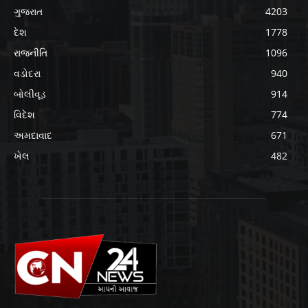
ગુજરાત
4203
દેશ
1778
રાજનીતિ
1096
વડોદરા
940
બોલીવૂડ
914
વિદેશ
774
અમદાવાદ
671
ખેલ
482