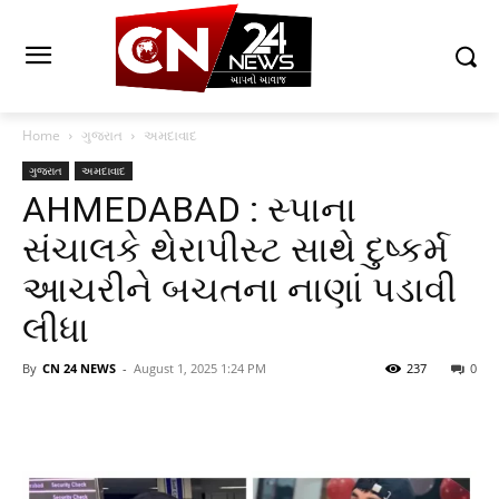
Home
ગુજરાત
અમદાવાદ
ગુજરાત
અમદાવાદ
AHMEDABAD : સ્પાના
સંચાલકે થેરાપીસ્ટ સાથે દુષ્કર્મ
આચરીને બચતના નાણાં પડાવી
લીધા
By
CN 24 NEWS
-
August 1, 2025 1:24 PM
237
0