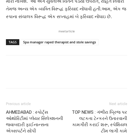
મારી નાખશે. આ અંગે યુવતીએ ચિંતન પંડયા ઉપરાંત, રોહિત તિવારી
તેમજ અન્ય એક વ્યક્તિ વિરૂદ્ધ ફરિયાદ નોંધાવી હતી.આમ, એક જ
સ્પાના સંચાલક વિરૂદ્ધ એક સપ્તાહમાં બે ફરિયાદ નોંધાઇ છે.
meetarticle
TAGS
Spa manager raped therapist and stole savings
Previous article
Next article
AHMEDABAD : સ્પોર્ટ્સ
TOP NEWS : ગંભીરા બ્રિજ પર
ઓથોરિટીમાં પ્લેયર સિલેક્શનની
લટકતા ટેન્કરને ઉતારવાની
જવાબદારી ફાઈનાન્સના
કામગીરી કરાઈ શરૂ, સ્પેશિયલ
એક્સપર્ટને સોંપી
ટીમ લાગી કામે