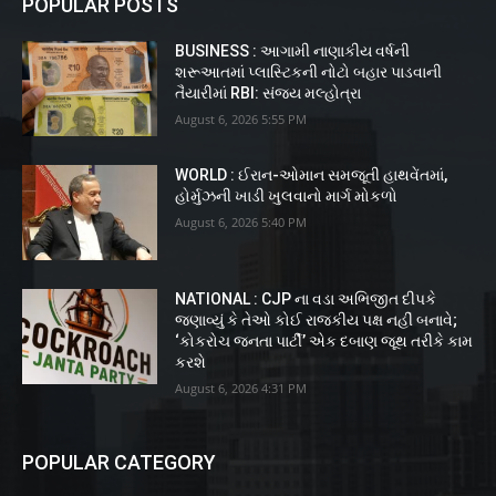
POPULAR POSTS
BUSINESS : આગામી નાણાકીય વર્ષની
શરૂઆતમાં પ્લાસ્ટિકની નોટો બહાર પાડવાની
તૈયારીમાં RBI: સંજય મલ્હોત્રા
August 6, 2026 5:55 PM
WORLD : ઈરાન-ઓમાન સમજૂતી હાથવેંતમાં,
હોર્મુઝની ખાડી ખુલવાનો માર્ગ મોકળો
August 6, 2026 5:40 PM
NATIONAL : CJP ના વડા અભિજીત દીપકે
જણાવ્યું કે તેઓ કોઈ રાજકીય પક્ષ નહીં બનાવે;
‘કોકરોચ જનતા પાર્ટી’ એક દબાણ જૂથ તરીકે કામ
કરશે
August 6, 2026 4:31 PM
POPULAR CATEGORY