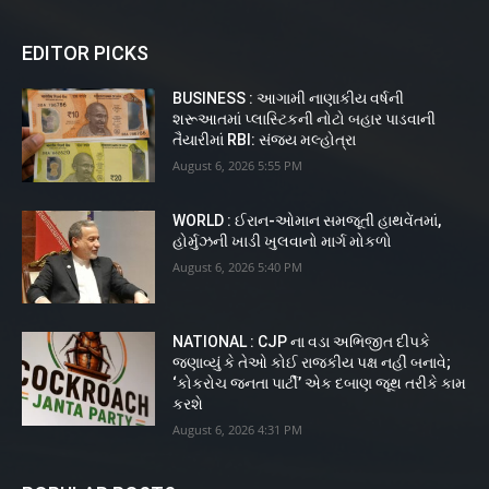
EDITOR PICKS
BUSINESS : આગામી નાણાકીય વર્ષની
શરૂઆતમાં પ્લાસ્ટિકની નોટો બહાર પાડવાની
તૈયારીમાં RBI: સંજય મલ્હોત્રા
August 6, 2026 5:55 PM
WORLD : ઈરાન-ઓમાન સમજૂતી હાથવેંતમાં,
હોર્મુઝની ખાડી ખુલવાનો માર્ગ મોકળો
August 6, 2026 5:40 PM
NATIONAL : CJP ના વડા અભિજીત દીપકે
જણાવ્યું કે તેઓ કોઈ રાજકીય પક્ષ નહીં બનાવે;
‘કોકરોચ જનતા પાર્ટી’ એક દબાણ જૂથ તરીકે કામ
કરશે
August 6, 2026 4:31 PM