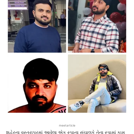
meetarticle
શહેરના વસ્ત્રાપુરમાં આવેલા એક સ્પાના સંચાલકે તેના સ્પામાં કામ