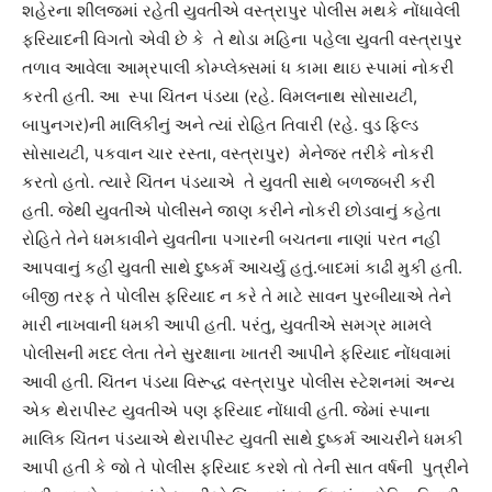
શહેરના શીલજમાં રહેતી યુવતીએ વસ્ત્રાપુર પોલીસ મથકે નોંધાવેલી
ફરિયાદની વિગતો એવી છે કે તે થોડા મહિના પહેલા યુવતી વસ્ત્રાપુર
તળાવ આવેલા આમ્રપાલી કોમ્પ્લેક્સમાં ધ કામા થાઇ સ્પામાં નોકરી
કરતી હતી. આ સ્પા ચિંતન પંડયા (રહે. વિમલનાથ સોસાયટી,
બાપુનગર)ની માલિકીનું અને ત્યાં રોહિત તિવારી (રહે. વુડ ફિલ્ડ
સોસાયટી, પકવાન ચાર રસ્તા, વસ્ત્રાપુર) મેનેજર તરીકે નોકરી
કરતો હતો. ત્યારે ચિંતન પંડયાએ તે યુવતી સાથે બળજબરી કરી
હતી. જેથી યુવતીએ પોલીસને જાણ કરીને નોકરી છોડવાનું કહેતા
રોહિતે તેને ધમકાવીને યુવતીના પગારની બચતના નાણાં પરત નહી
આપવાનું કહી યુવતી સાથે દુષ્કર્મ આચર્યુ હતું.બાદમાં કાઢી મુકી હતી.
બીજી તરફ તે પોલીસ ફરિયાદ ન કરે તે માટે સાવન પુરબીયાએ તેને
મારી નાખવાની ધમકી આપી હતી. પરંતુ, યુવતીએ સમગ્ર મામલે
પોલીસની મદદ લેતા તેને સુરક્ષાના ખાતરી આપીને ફરિયાદ નોંધવામાં
આવી હતી. ચિંતન પંડયા વિરૂદ્ધ વસ્ત્રાપુર પોલીસ સ્ટેશનમાં અન્ય
એક થેરાપીસ્ટ યુવતીએ પણ ફરિયાદ નોંધાવી હતી. જેમાં સ્પાના
માલિક ચિંતન પંડયાએ થેરાપીસ્ટ યુવતી સાથે દુષ્કર્મ આચરીને ધમકી
આપી હતી કે જો તે પોલીસ ફરિયાદ કરશે તો તેની સાત વર્ષની પુત્રીને