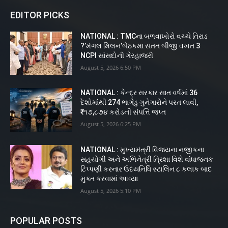
EDITOR PICKS
NATIONAL : TMCના બળવાખોરો વચ્ચે તિરાડ
?’મંગલ મિલન’બેઠકમા સતત બીજી વખત 3
NCPI સાંસદોની ગેરહાજરી
August 5, 2026 6:50 PM
NATIONAL : કેન્દ્ર સરકાર સાત વર્ષમાં 36
દેશોમાંથી 274 ભાગેડુ ગુનેગારોને પરત લાવી,
₹૧૭,૮૭૪ કરોડની સંપત્તિ જપ્ત
August 5, 2026 6:25 PM
NATIONAL : મુખ્યમંત્રી વિજયના નજીકના
સહયોગી અને અભિનેત્રી ત્રિશા વિશે વાંધાજનક
ટિપ્પણી કરનાર ઉદયનિધિ સ્ટાલિન ૮ કલાક બાદ
મુક્ત કરવામાં આવ્યા
August 5, 2026 5:10 PM
POPULAR POSTS