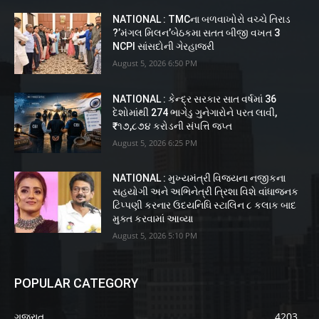
NATIONAL : TMCના બળવાખોરો વચ્ચે તિરાડ
?’મંગલ મિલન’બેઠકમા સતત બીજી વખત 3
NCPI સાંસદોની ગેરહાજરી
August 5, 2026 6:50 PM
NATIONAL : કેન્દ્ર સરકાર સાત વર્ષમાં 36
દેશોમાંથી 274 ભાગેડુ ગુનેગારોને પરત લાવી,
₹૧૭,૮૭૪ કરોડની સંપત્તિ જપ્ત
August 5, 2026 6:25 PM
NATIONAL : મુખ્યમંત્રી વિજયના નજીકના
સહયોગી અને અભિનેત્રી ત્રિશા વિશે વાંધાજનક
ટિપ્પણી કરનાર ઉદયનિધિ સ્ટાલિન ૮ કલાક બાદ
મુક્ત કરવામાં આવ્યા
August 5, 2026 5:10 PM
POPULAR CATEGORY
ગુજરાત
4203