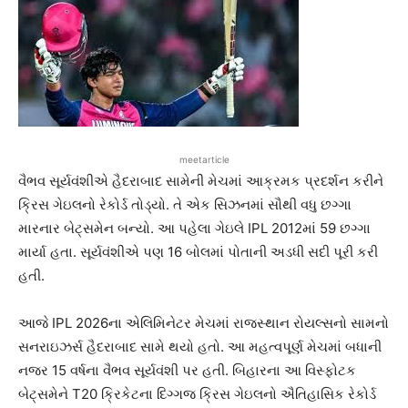
meetarticle
વૈભવ સૂર્યવંશીએ હૈદરાબાદ સામેની મેચમાં આક્રમક પ્રદર્શન કરીને
ક્રિસ ગેઇલનો રેકોર્ડ તોડ્યો. તે એક સિઝનમાં સૌથી વધુ છગ્ગા
મારનાર બેટ્સમેન બન્યો. આ પહેલા ગેઇલે IPL 2012માં 59 છગ્ગા
માર્યા હતા. સૂર્યવંશીએ પણ 16 બોલમાં પોતાની અડધી સદી પૂરી કરી
હતી.
આજે IPL 2026ના એલિમિનેટર મેચમાં રાજસ્થાન રોયલ્સનો સામનો
સનરાઇઝર્સ હૈદરાબાદ સામે થયો હતો. આ મહત્વપૂર્ણ મેચમાં બધાની
નજર 15 વર્ષના વૈભવ સૂર્યવંશી પર હતી. બિહારના આ વિસ્ફોટક
બેટ્સમેને T20 ક્રિકેટના દિગ્ગજ ક્રિસ ગેઇલનો ઐતિહાસિક રેકોર્ડ