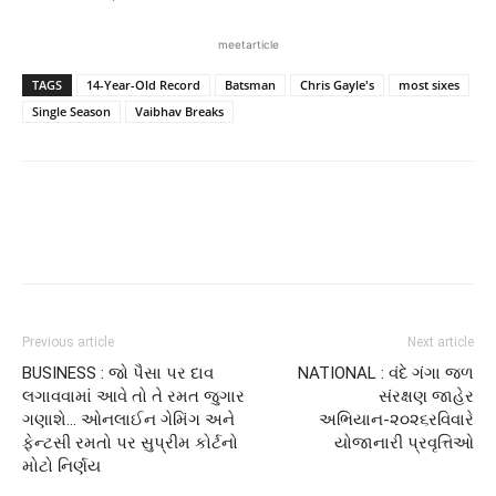
meetarticle
TAGS
14-Year-Old Record
Batsman
Chris Gayle's
most sixes
Single Season
Vaibhav Breaks
Previous article
Next article
BUSINESS : જો પૈસા પર દાવ
NATIONAL : વંદે ગંગા જળ
લગાવવામાં આવે તો તે રમત જુગાર
સંરક્ષણ જાહેર
ગણાશે… ઓનલાઈન ગેમિંગ અને
અભિયાન-૨૦૨૬રવિવારે
ફેન્ટસી રમતો પર સુપ્રીમ કોર્ટનો
યોજાનારી પ્રવૃત્તિઓ
મોટો નિર્ણય