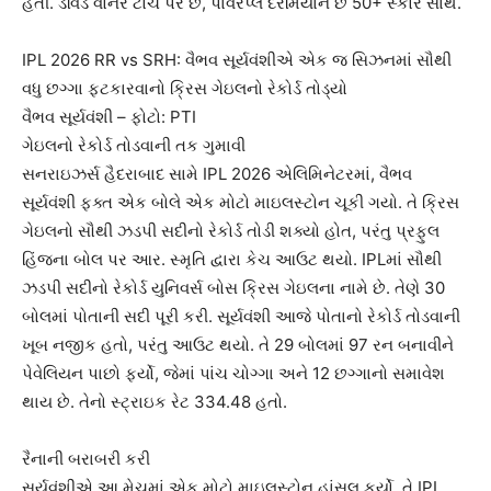
હતી. ડેવિડ વોર્નર ટોચ પર છે, પાવરપ્લે દરમિયાન છ 50+ સ્કોર સાથે.
IPL 2026 RR vs SRH: વૈભવ સૂર્યવંશીએ એક જ સિઝનમાં સૌથી
વધુ છગ્ગા ફટકારવાનો ક્રિસ ગેઇલનો રેકોર્ડ તોડ્યો
વૈભવ સૂર્યવંશી – ફોટો: PTI
ગેઇલનો રેકોર્ડ તોડવાની તક ગુમાવી
સનરાઇઝર્સ હૈદરાબાદ સામે IPL 2026 એલિમિનેટરમાં, વૈભવ
સૂર્યવંશી ફક્ત એક બોલે એક મોટો માઇલસ્ટોન ચૂકી ગયો. તે ક્રિસ
ગેઇલનો સૌથી ઝડપી સદીનો રેકોર્ડ તોડી શક્યો હોત, પરંતુ પ્રફુલ
હિંજના બોલ પર આર. સ્મૃતિ દ્વારા કેચ આઉટ થયો. IPLમાં સૌથી
ઝડપી સદીનો રેકોર્ડ યુનિવર્સ બોસ ક્રિસ ગેઇલના નામે છે. તેણે 30
બોલમાં પોતાની સદી પૂરી કરી. સૂર્યવંશી આજે પોતાનો રેકોર્ડ તોડવાની
ખૂબ નજીક હતો, પરંતુ આઉટ થયો. તે 29 બોલમાં 97 રન બનાવીને
પેવેલિયન પાછો ફર્યો, જેમાં પાંચ ચોગ્ગા અને 12 છગ્ગાનો સમાવેશ
થાય છે. તેનો સ્ટ્રાઇક રેટ 334.48 હતો.
રૈનાની બરાબરી કરી
સૂર્યવંશીએ આ મેચમાં એક મોટો માઇલસ્ટોન હાંસલ કર્યો. તે IPL