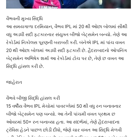
વૈભવની મુખ્ય સિદ્ધિ
આ સમયગાળા દરમિયાન, વૈભવ IPL માં 20 થી ઓછા બોલમાં સૌથી
વધુ અડધી સદી ફટકારનાર સંયુક્ત બીજો બેટ્સમેન બન્યો. તેણે આ
રેકોર્ડમાં નિકોલસ પૂરણની બરાબરી કરી. બંનેએ IPL માં પાંચ વખત
20 થી ઓછા બોલમાં અડધી સદી ફટકારી છે. હૈદરાબાદનો ઓપનિંગ
બેટ્સમેન અભિષેક શર્મા આ રેકોર્ડમાં ટોચ પર છે, તેણે છ વખત આ
સિદ્ધિ હાંસલ કરી છે.
જાહેરાત
વૈભવે બીજી સિદ્ધિ હાંસલ કરી
15 વર્ષીય વૈભવ IPL મેચોમાં પાવરપ્લેમાં 50 થી વધુ રન બનાવનાર
બીજો બેટ્સમેન પણ બન્યો. આ તેની પાંચમી વખત પ્રથમ છ
ઓવરમાં 50+ રન બનાવ્યા હતા. આ સંદર્ભમાં, તેણે હૈદરાબાદના
ટ્રેવિસ હેડને પાછળ છોડી દીધો, જેણે ચાર વખત આ સિદ્ધિ મેળવી