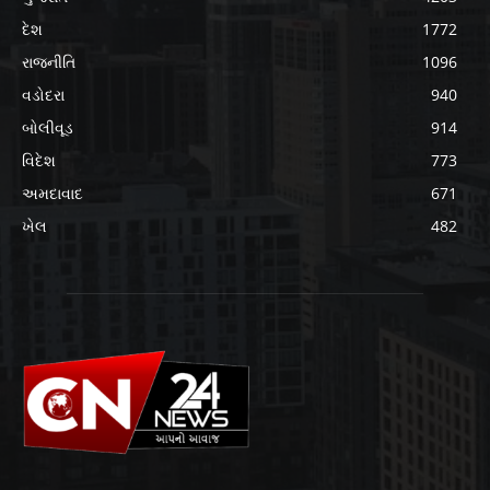
દેશ
1772
રાજનીતિ
1096
વડોદરા
940
બોલીવૂડ
914
વિદેશ
773
અમદાવાદ
671
ખેલ
482