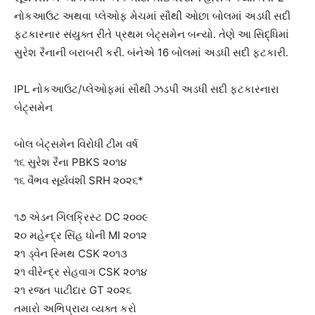
નોકઆઉટ અથવા પ્લેઓફ મેચમાં સૌથી ઓછા બોલમાં અડધી સદી
ફટકારનાર સંયુક્ત રીતે પ્રથમ બેટ્સમેન બન્યો. તેણે આ સિદ્ધિમાં
સુરેશ રૈનાની બરાબરી કરી. બંનેએ 16 બોલમાં અડધી સદી ફટકારી.
IPL નોકઆઉટ/પ્લેઓફમાં સૌથી ઝડપી અડધી સદી ફટકારનારા
બેટ્સમેન
બોલ બેટ્સમેન વિરોધી ટીમ વર્ષ
૧૬ સુરેશ રૈના PBKS ૨૦૧૪
૧૬ વૈભવ સૂર્યવંશી SRH ૨૦૨૬*
૧૭ એડન ગિલક્રિસ્ટ DC ૨૦૦૯
૨૦ મહેન્દ્ર સિંહ ધોની MI ૨૦૧૨
૨૧ ડ્વેન સ્મિથ CSK ૨૦૧૩
૨૧ વીરેન્દ્ર સેહવાગ CSK ૨૦૧૪
૨૧ રજત પાટીદાર GT ૨૦૨૬
તમારો અભિપ્રાય વ્યક્ત કરો