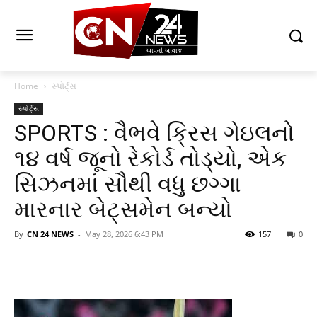
Home
સ્પોર્ટ્સ
સ્પોર્ટ્સ
SPORTS : વૈભવે ક્રિસ ગેઇલનો
૧૪ વર્ષ જૂનો રેકોર્ડ તોડ્યો, એક
સિઝનમાં સૌથી વધુ છગ્ગા
મારનાર બેટ્સમેન બન્યો
By
CN 24 NEWS
-
May 28, 2026 6:43 PM
157
0