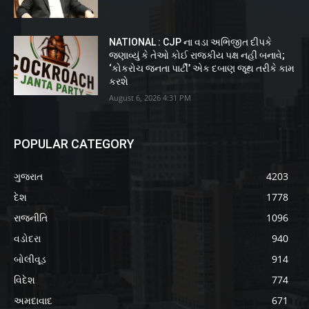
NATIONAL : CJP ના વડા અભિજીત દીપકે
જણાવ્યું કે તેઓ કોઈ રાજકીય પક્ષ નહીં બનાવે;
‘કોકરોચ જનતા પાર્ટી’ એક દબાણ જૂથ તરીકે કામ
કરશે
August 6, 2026 4:31 PM
POPULAR CATEGORY
ગુજરાત
4203
દેશ
1778
રાજનીતિ
1096
વડોદરા
940
બોલીવૂડ
914
વિદેશ
774
અમદાવાદ
671