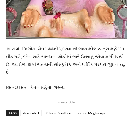
આગામી દિવસોમાં મેઘરાજાની પ્રતિમાની ભવ્ય શોભાયાત્રા શહેરમાં
નીકળશે, જેના માટે ભરૂચના લોકોમાં ભારે ઉત્સાહ જોવા મળી રહ્યો
છે. આ મેળા થકી ભરૂચની સાંસ્કૃતિક અને ધાર્મિક પરંપરા જીવંત રહે
છે.
REPOTER : કેતન મહેતા, ભરૂચ
meetarticle
TAGS
decorated
Raksha Bandhan
statue Megharaja