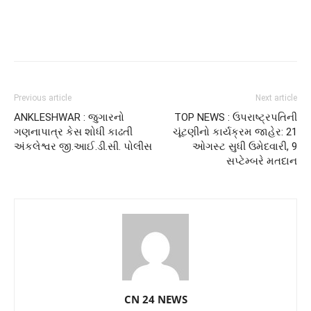
Previous article
Next article
ANKLESHWAR : જુગારનો
TOP NEWS : ઉપરાષ્ટ્રપતિની
ગણનાપાત્ર કેસ શોધી કાઢતી
ચૂંટણીનો કાર્યક્રમ જાહેર: 21
અંકલેશ્વર જી.આઈ.ડી.સી. પોલીસ
ઓગસ્ટ સુધી ઉમેદવારી, 9
સપ્ટેમ્બરે મતદાન
CN 24 NEWS