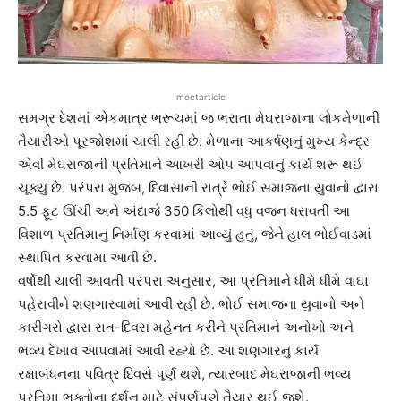
meetarticle
સમગ્ર દેશમાં એકમાત્ર ભરૂચમાં જ ભરાતા મેઘરાજાના લોકમેળાની
તૈયારીઓ પૂરજોશમાં ચાલી રહી છે. મેળાના આકર્ષણનું મુખ્ય કેન્દ્ર
એવી મેઘરાજાની પ્રતિમાને આખરી ઓપ આપવાનું કાર્ય શરૂ થઈ
ચૂક્યું છે. પરંપરા મુજબ, દિવાસાની રાત્રે ભોઈ સમાજના યુવાનો દ્વારા
5.5 ફૂટ ઊંચી અને અંદાજે 350 કિલોથી વધુ વજન ધરાવતી આ
વિશાળ પ્રતિમાનું નિર્માણ કરવામાં આવ્યું હતું, જેને હાલ ભોઈવાડમાં
સ્થાપિત કરવામાં આવી છે.
વર્ષોથી ચાલી આવતી પરંપરા અનુસાર, આ પ્રતિમાને ધીમે ધીમે વાઘા
પહેરાવીને શણગારવામાં આવી રહી છે. ભોઈ સમાજના યુવાનો અને
કારીગરો દ્વારા રાત-દિવસ મહેનત કરીને પ્રતિમાને અનોખો અને
ભવ્ય દેખાવ આપવામાં આવી રહ્યો છે. આ શણગારનું કાર્ય
રક્ષાબંધનના પવિત્ર દિવસે પૂર્ણ થશે, ત્યારબાદ મેઘરાજાની ભવ્ય
પ્રતિમા ભક્તોના દર્શન માટે સંપૂર્ણપણે તૈયાર થઈ જશે.