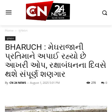
Home
ગુજરાત
ગુજરાત
BHARUCH : મેઘરાજાની
પ્રતિમાને અપાઈ રહ્યો છે
આખરી ઓપ, રક્ષાબંધનના દિવસે
થશે સંપૂર્ણ શણગાર
By
CN 24 NEWS
-
August 1, 2025 5:01 PM
270
0