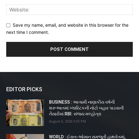
Save my name, email, and website in this browser for the
next time I comment.
EDITOR PICKS
BUSINESS : આગામી નાણાકીય વર્ષની
શરૂઆતમાં પ્લાસ્ટિકની નોટો બહાર પાડવાની
તૈયારીમાં RBI: સંજય મલ્હોત્રા
August 6, 2026 5:55 PM
WORLD : ઈરાન-ઓમાન સમજૂતી હાથવેંતમાં,