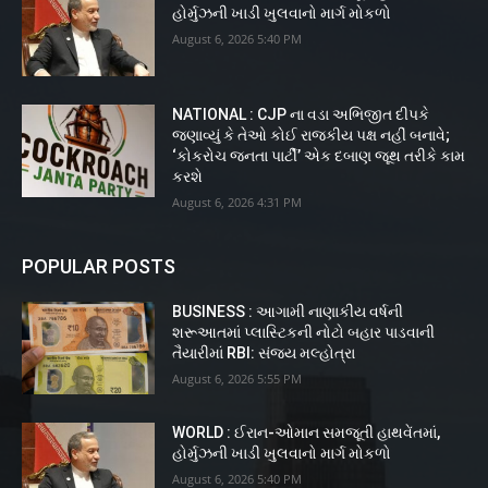
હોર્મુઝની ખાડી ખુલવાનો માર્ગ મોકળો
August 6, 2026 5:40 PM
NATIONAL : CJP ના વડા અભિજીત દીપકે
જણાવ્યું કે તેઓ કોઈ રાજકીય પક્ષ નહીં બનાવે;
‘કોકરોચ જનતા પાર્ટી’ એક દબાણ જૂથ તરીકે કામ
કરશે
August 6, 2026 4:31 PM
POPULAR POSTS
BUSINESS : આગામી નાણાકીય વર્ષની
શરૂઆતમાં પ્લાસ્ટિકની નોટો બહાર પાડવાની
તૈયારીમાં RBI: સંજય મલ્હોત્રા
August 6, 2026 5:55 PM
WORLD : ઈરાન-ઓમાન સમજૂતી હાથવેંતમાં,
હોર્મુઝની ખાડી ખુલવાનો માર્ગ મોકળો
August 6, 2026 5:40 PM