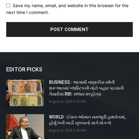
Save my name, email, and website in this browser for the
next time I comment.
EDITOR PICKS
BUSINESS : આગામી નાણાકીય વર્ષની
શરૂઆતમાં પ્લાસ્ટિકની નોટો બહાર પાડવાની
તૈયારીમાં RBI: સંજય મલ્હોત્રા
August 6, 2026 5:55 PM
WORLD : ઈરાન-ઓમાન સમજૂતી હાથવેંતમાં,
હોર્મુઝની ખાડી ખુલવાનો માર્ગ મોકળો
August 6, 2026 5:40 PM