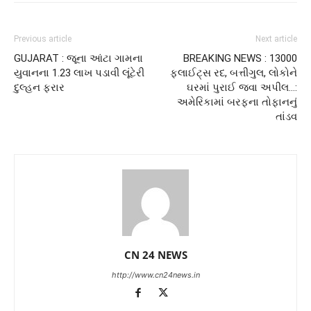
Previous article
Next article
GUJARAT : જૂના આંટા ગામના
BREAKING NEWS : 13000
યુવાનના 1.23 લાખ પડાવી લૂંટેરી
ફ્લાઈટ્સ રદ, બત્તીગુલ, લોકોને
દુલ્હન ફરાર
ઘરમાં પુરાઈ જવા અપીલ…:
અમેરિકામાં બરફના તોફાનનું
તાંડવ
CN 24 NEWS
http://www.cn24news.in