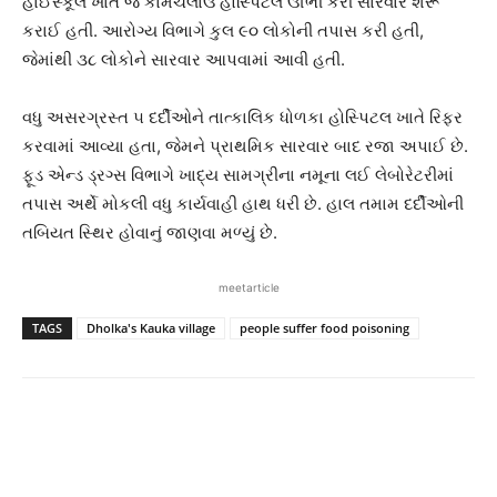
હાઈસ્કૂલ ખાતે જ કામચલાઉ હોસ્પિટલ ઊભી કરી સારવાર શરૂ
કરાઈ હતી. આરોગ્ય વિભાગે કુલ ૯૦ લોકોની તપાસ કરી હતી,
જેમાંથી ૩૮ લોકોને સારવાર આપવામાં આવી હતી.
વધુ અસરગ્રસ્ત ૫ દર્દીઓને તાત્કાલિક ધોળકા હોસ્પિટલ ખાતે રિફર
કરવામાં આવ્યા હતા, જેમને પ્રાથમિક સારવાર બાદ રજા અપાઈ છે.
ફૂડ એન્ડ ડ્રગ્સ વિભાગે ખાદ્ય સામગ્રીના નમૂના લઈ લેબોરેટરીમાં
તપાસ અર્થે મોકલી વધુ કાર્યવાહી હાથ ધરી છે. હાલ તમામ દર્દીઓની
તબિયત સ્થિર હોવાનું જાણવા મળ્યું છે.
meetarticle
TAGS
Dholka's Kauka village
people suffer food poisoning