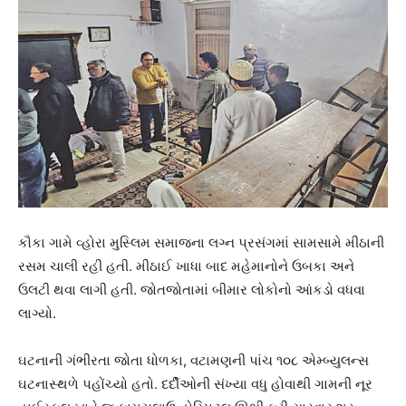
કૌકા ગામે વ્હોરા મુસ્લિમ સમાજના લગ્ન પ્રસંગમાં સામસામે મીઠાની
રસમ ચાલી રહી હતી. મીઠાઈ ખાધા બાદ મહેમાનોને ઉબકા અને
ઉલટી થવા લાગી હતી. જોતજોતામાં બીમાર લોકોનો આંકડો વધવા
લાગ્યો.
ઘટનાની ગંભીરતા જોતા ધોળકા, વટામણની પાંચ ૧૦૮ એમ્બ્યુલન્સ
ઘટનાસ્થળે પહોંચ્યો હતો. દર્દીઓની સંખ્યા વધુ હોવાથી ગામની નૂર