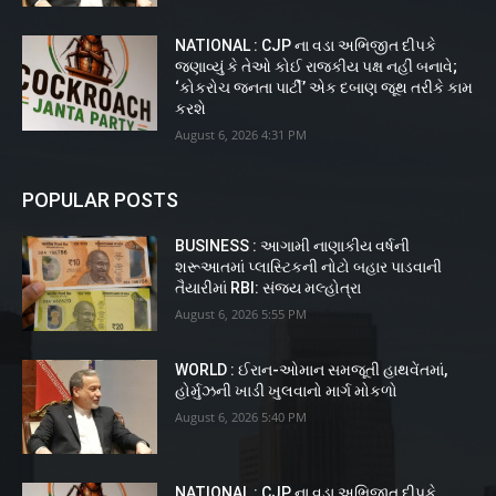
NATIONAL : CJP ના વડા અભિજીત દીપકે
જણાવ્યું કે તેઓ કોઈ રાજકીય પક્ષ નહીં બનાવે;
‘કોકરોચ જનતા પાર્ટી’ એક દબાણ જૂથ તરીકે કામ
કરશે
August 6, 2026 4:31 PM
POPULAR POSTS
BUSINESS : આગામી નાણાકીય વર્ષની
શરૂઆતમાં પ્લાસ્ટિકની નોટો બહાર પાડવાની
તૈયારીમાં RBI: સંજય મલ્હોત્રા
August 6, 2026 5:55 PM
WORLD : ઈરાન-ઓમાન સમજૂતી હાથવેંતમાં,
હોર્મુઝની ખાડી ખુલવાનો માર્ગ મોકળો
August 6, 2026 5:40 PM
NATIONAL : CJP ના વડા અભિજીત દીપકે