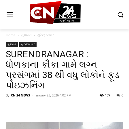
Home
ગુજરાત
સુરેન્દ્રનગર
ગુજરાત
સુરેન્દ્રનગર
SURENDRANAGAR :
ધોળકાના કૌકા ગામે લગ્ન
પ્રસંગમાં 38 થી વધુ લોકોને ફૂડ
પોઇઝનિંગ
By
CN 24 NEWS
-
January 25, 2026 4:02 PM
177
0