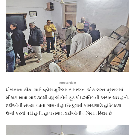
meetarticle
ધોળકાના કૌકા ગામે વ્હોરા મુસ્લિમ સમાજના એક લગ્ન પ્રસંગમાં
મીઠાઇ ખાધા બાદ ૩૮થી વધુ લોકોને ફૂડ પોઇઝનિંગની અસર થઇ હતી.
દર્દીઓની સંખ્યા વધતા ગામની હાઈસ્કૂલમાં કામચલાઉ હોસ્પિટલ
ઉભી કરવી પડી હતી. હાલ તમામ દર્દીઓની તબિયત સ્થિર છે.