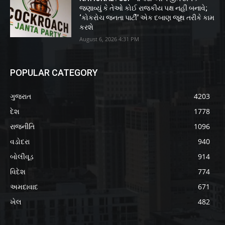
જણાવ્યું કે તેઓ કોઈ રાજકીય પક્ષ નહીં બનાવે;
‘કોકરોચ જનતા પાર્ટી’ એક દબાણ જૂથ તરીકે કામ
કરશે
August 6, 2026 4:31 PM
POPULAR CATEGORY
ગુજરાત
4203
દેશ
1778
રાજનીતિ
1096
વડોદરા
940
બોલીવૂડ
914
વિદેશ
774
અમદાવાદ
671
ખેલ
482