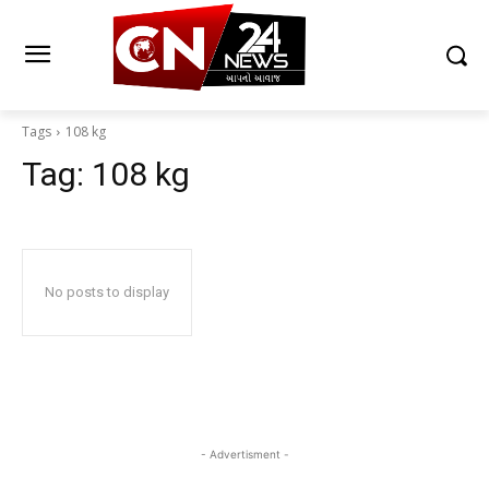
Tags
108 kg
Tag:
108 kg
No posts to display
- Advertisment -