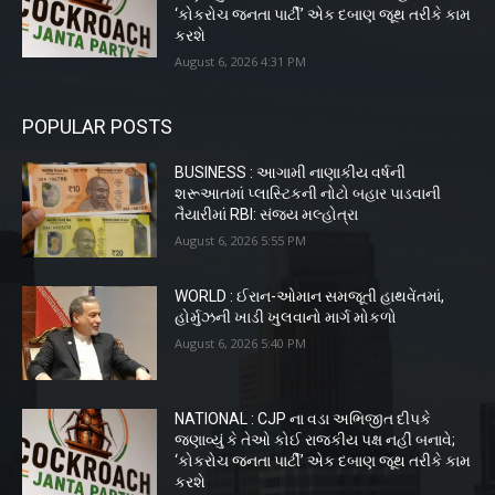
‘કોકરોચ જનતા પાર્ટી’ એક દબાણ જૂથ તરીકે કામ
કરશે
August 6, 2026 4:31 PM
POPULAR POSTS
BUSINESS : આગામી નાણાકીય વર્ષની
શરૂઆતમાં પ્લાસ્ટિકની નોટો બહાર પાડવાની
તૈયારીમાં RBI: સંજય મલ્હોત્રા
August 6, 2026 5:55 PM
WORLD : ઈરાન-ઓમાન સમજૂતી હાથવેંતમાં,
હોર્મુઝની ખાડી ખુલવાનો માર્ગ મોકળો
August 6, 2026 5:40 PM
NATIONAL : CJP ના વડા અભિજીત દીપકે
જણાવ્યું કે તેઓ કોઈ રાજકીય પક્ષ નહીં બનાવે;
‘કોકરોચ જનતા પાર્ટી’ એક દબાણ જૂથ તરીકે કામ
કરશે