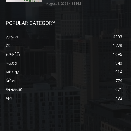
August 6, 2026 4:31 PM
POPULAR CATEGORY
ગુજરાત
4203
દેશ
1778
રાજનીતિ
1096
વડોદરા
940
બોલીવૂડ
914
વિદેશ
774
અમદાવાદ
671
ખેલ
482