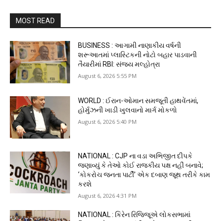
MOST READ
BUSINESS : આગામી નાણાકીય વર્ષની
શરૂઆતમાં પ્લાસ્ટિકની નોટો બહાર પાડવાની
તૈયારીમાં RBI: સંજય મલ્હોત્રા
August 6, 2026 5:55 PM
WORLD : ઈરાન-ઓમાન સમજૂતી હાથવેંતમાં,
હોર્મુઝની ખાડી ખુલવાનો માર્ગ મોકળો
August 6, 2026 5:40 PM
NATIONAL : CJP ના વડા અભિજીત દીપકે
જણાવ્યું કે તેઓ કોઈ રાજકીય પક્ષ નહીં બનાવે;
‘કોકરોચ જનતા પાર્ટી’ એક દબાણ જૂથ તરીકે કામ
કરશે
August 6, 2026 4:31 PM
NATIONAL : કિરેન રિજિજૂએ લોકસભામાં