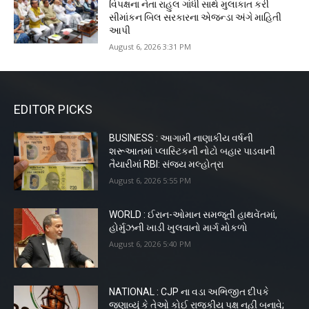
વિપક્ષના નેતા રાહુલ ગાંધી સાથે મુલાકાત કરી
સીમાંકન બિલ સરકારના એજન્ડા અંગે માહિતી
આપી
August 6, 2026 3:31 PM
EDITOR PICKS
BUSINESS : આગામી નાણાકીય વર્ષની
શરૂઆતમાં પ્લાસ્ટિકની નોટો બહાર પાડવાની
તૈયારીમાં RBI: સંજય મલ્હોત્રા
August 6, 2026 5:55 PM
WORLD : ઈરાન-ઓમાન સમજૂતી હાથવેંતમાં,
હોર્મુઝની ખાડી ખુલવાનો માર્ગ મોકળો
August 6, 2026 5:40 PM
NATIONAL : CJP ના વડા અભિજીત દીપકે
જણાવ્યું કે તેઓ કોઈ રાજકીય પક્ષ નહીં બનાવે;