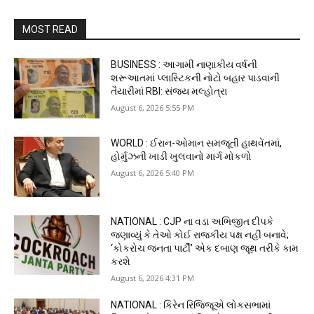
MOST READ
BUSINESS : આગામી નાણાકીય વર્ષની
શરૂઆતમાં પ્લાસ્ટિકની નોટો બહાર પાડવાની
તૈયારીમાં RBI: સંજય મલ્હોત્રા
August 6, 2026 5:55 PM
WORLD : ઈરાન-ઓમાન સમજૂતી હાથવેંતમાં,
હોર્મુઝની ખાડી ખુલવાનો માર્ગ મોકળો
August 6, 2026 5:40 PM
NATIONAL : CJP ના વડા અભિજીત દીપકે
જણાવ્યું કે તેઓ કોઈ રાજકીય પક્ષ નહીં બનાવે;
‘કોકરોચ જનતા પાર્ટી’ એક દબાણ જૂથ તરીકે કામ
કરશે
August 6, 2026 4:31 PM
NATIONAL : કિરેન રિજિજૂએ લોકસભામાં