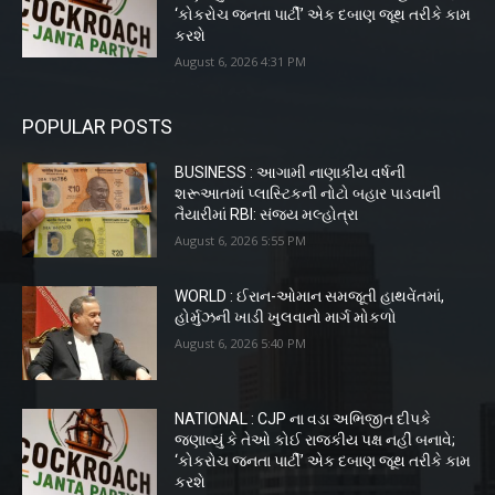
‘કોકરોચ જનતા પાર્ટી’ એક દબાણ જૂથ તરીકે કામ
કરશે
August 6, 2026 4:31 PM
POPULAR POSTS
BUSINESS : આગામી નાણાકીય વર્ષની
શરૂઆતમાં પ્લાસ્ટિકની નોટો બહાર પાડવાની
તૈયારીમાં RBI: સંજય મલ્હોત્રા
August 6, 2026 5:55 PM
WORLD : ઈરાન-ઓમાન સમજૂતી હાથવેંતમાં,
હોર્મુઝની ખાડી ખુલવાનો માર્ગ મોકળો
August 6, 2026 5:40 PM
NATIONAL : CJP ના વડા અભિજીત દીપકે
જણાવ્યું કે તેઓ કોઈ રાજકીય પક્ષ નહીં બનાવે;
‘કોકરોચ જનતા પાર્ટી’ એક દબાણ જૂથ તરીકે કામ
કરશે