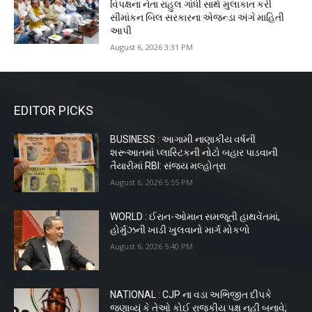
વિપક્ષના નેતા રાહુલ ગાંધી સાથે મુલાકાત કરી
સીમાંકન બિલ સરકારના એજન્ડા અંગે માહિતી
આપી
August 6, 2026 3:31 PM
EDITOR PICKS
BUSINESS : આગામી નાણાકીય વર્ષની
શરૂઆતમાં પ્લાસ્ટિકની નોટો બહાર પાડવાની
તૈયારીમાં RBI: સંજય મલ્હોત્રા
August 6, 2026 5:55 PM
WORLD : ઈરાન-ઓમાન સમજૂતી હાથવેંતમાં,
હોર્મુઝની ખાડી ખુલવાનો માર્ગ મોકળો
August 6, 2026 5:40 PM
NATIONAL : CJP ના વડા અભિજીત દીપકે
જણાવ્યું કે તેઓ કોઈ રાજકીય પક્ષ નહીં બનાવે;