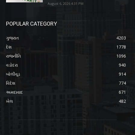
August 6, 2026 4:31 PM
POPULAR CATEGORY
ગુજરાત
4203
દેશ
1778
રાજનીતિ
1096
વડોદરા
940
બોલીવૂડ
914
વિદેશ
774
અમદાવાદ
671
ખેલ
482