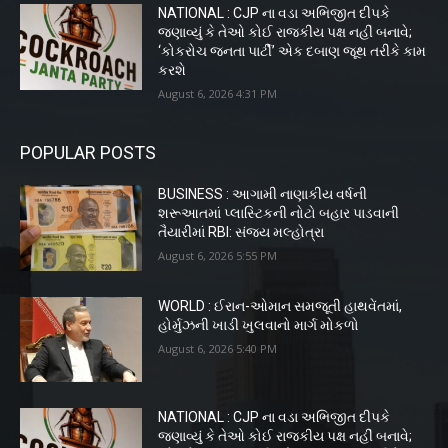
NATIONAL : CJP ના વડા અભિજીત દીપકે
જણાવ્યું કે તેઓ કોઈ રાજકીય પક્ષ નહીં બનાવે;
‘કોકરોચ જનતા પાર્ટી’ એક દબાણ જૂથ તરીકે કામ
કરશે
August 6, 2026 4:31 PM
POPULAR POSTS
BUSINESS : આગામી નાણાકીય વર્ષની
શરૂઆતમાં પ્લાસ્ટિકની નોટો બહાર પાડવાની
તૈયારીમાં RBI: સંજય મલ્હોત્રા
August 6, 2026 5:55 PM
WORLD : ઈરાન-ઓમાન સમજૂતી હાથવેંતમાં,
હોર્મુઝની ખાડી ખુલવાનો માર્ગ મોકળો
August 6, 2026 5:40 PM
NATIONAL : CJP ના વડા અભિજીત દીપકે
જણાવ્યું કે તેઓ કોઈ રાજકીય પક્ષ નહીં બનાવે;