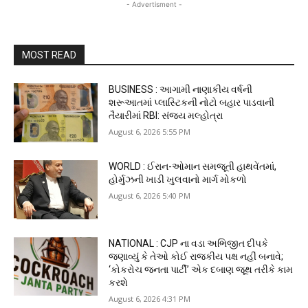
- Advertisment -
MOST READ
BUSINESS : આગામી નાણાકીય વર્ષની
શરૂઆતમાં પ્લાસ્ટિકની નોટો બહાર પાડવાની
તૈયારીમાં RBI: સંજય મલ્હોત્રા
August 6, 2026 5:55 PM
WORLD : ઈરાન-ઓમાન સમજૂતી હાથવેંતમાં,
હોર્મુઝની ખાડી ખુલવાનો માર્ગ મોકળો
August 6, 2026 5:40 PM
NATIONAL : CJP ના વડા અભિજીત દીપકે
જણાવ્યું કે તેઓ કોઈ રાજકીય પક્ષ નહીં બનાવે;
‘કોકરોચ જનતા પાર્ટી’ એક દબાણ જૂથ તરીકે કામ
કરશે
August 6, 2026 4:31 PM