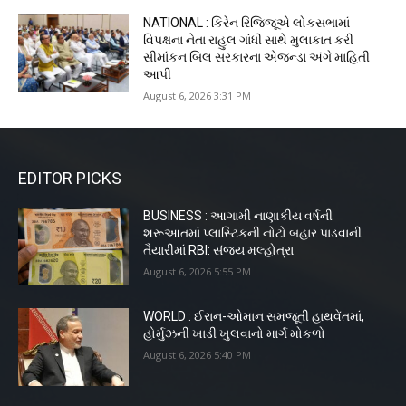
NATIONAL : કિરેન રિજિજૂએ લોકસભામાં
વિપક્ષના નેતા રાહુલ ગાંધી સાથે મુલાકાત કરી
સીમાંકન બિલ સરકારના એજન્ડા અંગે માહિતી
આપી
August 6, 2026 3:31 PM
EDITOR PICKS
BUSINESS : આગામી નાણાકીય વર્ષની
શરૂઆતમાં પ્લાસ્ટિકની નોટો બહાર પાડવાની
તૈયારીમાં RBI: સંજય મલ્હોત્રા
August 6, 2026 5:55 PM
WORLD : ઈરાન-ઓમાન સમજૂતી હાથવેંતમાં,
હોર્મુઝની ખાડી ખુલવાનો માર્ગ મોકળો
August 6, 2026 5:40 PM