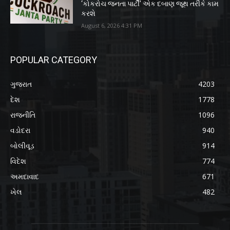
‘કોકરોચ જનતા પાર્ટી’ એક દબાણ જૂથ તરીકે કામ
કરશે
August 6, 2026 4:31 PM
POPULAR CATEGORY
ગુજરાત
4203
દેશ
1778
રાજનીતિ
1096
વડોદરા
940
બોલીવૂડ
914
વિદેશ
774
અમદાવાદ
671
ખેલ
482