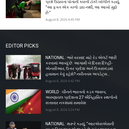
પ્રશ્નો ઉઠાવતા પોતાની કારની ટાંકી ખોલીને કહ્યું,
“આ ફક્ત એક કાળો ડાઘ નથી, આ આખો મુદ્દો
છે.”
August 8, 2026 4:45 PM
EDITOR PICKS
NATIONAL : ભારે વરસાદ માટે રેડ એલર્ટ જારી
કરવામાં આવ્યું છે. આગામી બે દિવસ દિલ્હી-
એનસીઆર, ઉત્તર પ્રદેશ અને ઉત્તરાખંડમાં
હવામાન કેવું રહેશે? નવીનતમ અપડેટ્સ...
August 8, 2026 6:42 PM
WORLD : ચીનને ભારતનો કડક જવાબ,
અરુણાચલ પ્રદેશના 27 ઐતિહાસિક સ્થળોનો
સત્તાવાર નકશામાં સમાવેશ
August 8, 2026 5:24 PM
NATIONAL : થરૂરે કહ્યું, “આરએસએસની