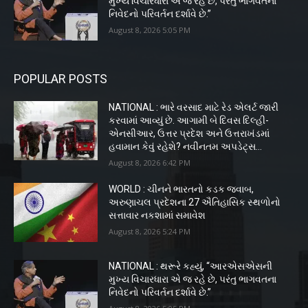
મુખ્ય વિચારધારા એ જ રહે છે, પરંતુ ભાગવતના
નિવેદનો પરિવર્તન દર્શાવે છે.”
August 8, 2026 5:05 PM
POPULAR POSTS
NATIONAL : ભારે વરસાદ માટે રેડ એલર્ટ જારી
કરવામાં આવ્યું છે. આગામી બે દિવસ દિલ્હી-
એનસીઆર, ઉત્તર પ્રદેશ અને ઉત્તરાખંડમાં
હવામાન કેવું રહેશે? નવીનતમ અપડેટ્સ...
August 8, 2026 6:42 PM
WORLD : ચીનને ભારતનો કડક જવાબ,
અરુણાચલ પ્રદેશના 27 ઐતિહાસિક સ્થળોનો
સત્તાવાર નકશામાં સમાવેશ
August 8, 2026 5:24 PM
NATIONAL : થરૂરે કહ્યું, “આરએસએસની
મુખ્ય વિચારધારા એ જ રહે છે, પરંતુ ભાગવતના
નિવેદનો પરિવર્તન દર્શાવે છે.”