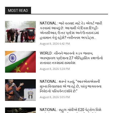
MOST READ
NATIONAL : ભારે વરસાદ માટે રેડ એલર્ટ જારી
કરવામાં આવ્યું છે. આગામી બે દિવસ દિલ્હી-
એનસીઆર, ઉત્તર પ્રદેશ અને ઉત્તરાખંડમાં
હવામાન કેવું રહેશે? નવીનતમ અપડેટ્સ...
August 8, 2026 6:42 PM
WORLD : ચીનને ભારતનો કડક જવાબ,
અરુણાચલ પ્રદેશના 27 ઐતિહાસિક સ્થળોનો
સત્તાવાર નકશામાં સમાવેશ
August 8, 2026 5:24 PM
NATIONAL : થરૂરે કહ્યું, “આરએસએસની
મુખ્ય વિચારધારા એ જ રહે છે, પરંતુ ભાગવતના
નિવેદનો પરિવર્તન દર્શાવે છે.”
August 8, 2026 5:05 PM
NATIONAL : રાહુલ ગાંધીએ E20 પેટ્રોલ વિશે