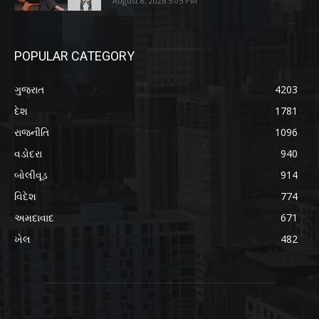
August 8, 2026 5:05 PM
POPULAR CATEGORY
ગુજરાત
4203
દેશ
1781
રાજનીતિ
1096
વડોદરા
940
બોલીવૂડ
914
વિદેશ
774
અમદાવાદ
671
ખેલ
482