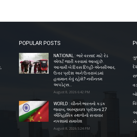
POPULAR POSTS
P
NATIONAL : ભારે વરસાદ માટે રેડ
ગુ
એલર્ટ જારી કરવામાં આવ્યું છે.
દે
,
આગામી બે દિવસ દિલ્હી-એનસીઆર,
ઉત્તર પ્રદેશ અને ઉત્તરાખંડમાં
રા
હવામાન કેવું રહેશે? નવીનતમ
વડ
અપડેટ્સ...
August 8, 2026 6:42 PM
બો
વિ
WORLD : ચીનને ભારતનો કડક
જવાબ, અરુણાચલ પ્રદેશના 27
અ
ઐતિહાસિક સ્થળોનો સત્તાવાર
નકશામાં સમાવેશ
ખ
August 8, 2026 5:24 PM