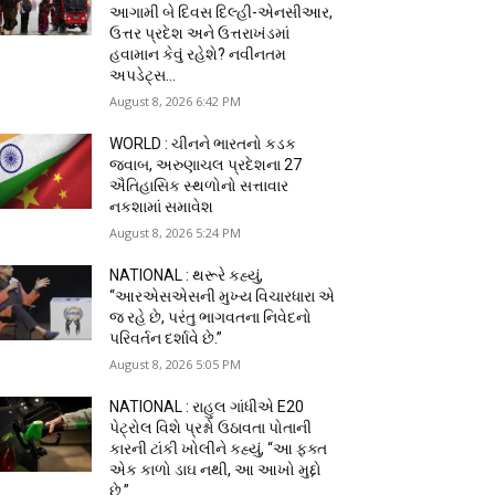
આગામી બે દિવસ દિલ્હી-એનસીઆર,
ઉત્તર પ્રદેશ અને ઉત્તરાખંડમાં
હવામાન કેવું રહેશે? નવીનતમ
અપડેટ્સ...
August 8, 2026 6:42 PM
WORLD : ચીનને ભારતનો કડક
જવાબ, અરુણાચલ પ્રદેશના 27
ઐતિહાસિક સ્થળોનો સત્તાવાર
નકશામાં સમાવેશ
August 8, 2026 5:24 PM
NATIONAL : થરૂરે કહ્યું,
“આરએસએસની મુખ્ય વિચારધારા એ
જ રહે છે, પરંતુ ભાગવતના નિવેદનો
પરિવર્તન દર્શાવે છે.”
August 8, 2026 5:05 PM
NATIONAL : રાહુલ ગાંધીએ E20
પેટ્રોલ વિશે પ્રશ્નો ઉઠાવતા પોતાની
કારની ટાંકી ખોલીને કહ્યું, “આ ફક્ત
એક કાળો ડાઘ નથી, આ આખો મુદ્દો
છે.”