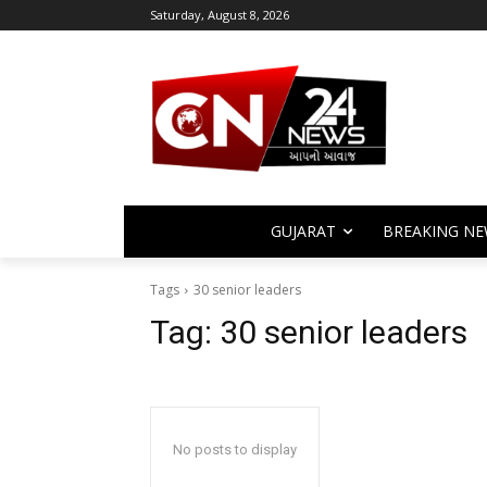
Saturday, August 8, 2026
GUJARAT
BREAKING NE
Tags
30 senior leaders
Tag:
30 senior leaders
No posts to display