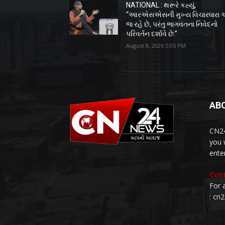
NATIONAL : થરૂરે કહ્યું,
“આરએસએસની મુખ્ય વિચારધારા 
જ રહે છે, પરંતુ ભાગવતના નિવેદનો
પરિવર્તન દર્શાવે છે.”
August 8, 2026 5:05 PM
AB
CN24
you 
ente
Cont
For 
: cn