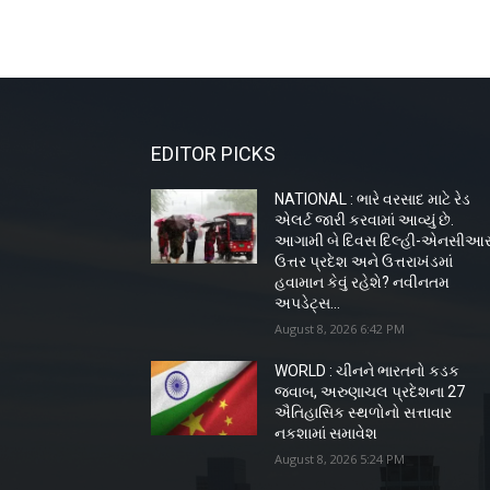
EDITOR PICKS
NATIONAL : ભારે વરસાદ માટે રેડ
એલર્ટ જારી કરવામાં આવ્યું છે.
આગામી બે દિવસ દિલ્હી-એનસીઆર
ઉત્તર પ્રદેશ અને ઉત્તરાખંડમાં
હવામાન કેવું રહેશે? નવીનતમ
અપડેટ્સ...
August 8, 2026 6:42 PM
WORLD : ચીનને ભારતનો કડક
જવાબ, અરુણાચલ પ્રદેશના 27
ઐતિહાસિક સ્થળોનો સત્તાવાર
નકશામાં સમાવેશ
August 8, 2026 5:24 PM