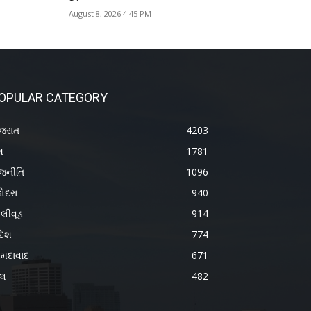
August 8, 2026 4:45 PM
OPULAR CATEGORY
જરાત
4203
શ
1781
જનીતિ
1096
ોદરા
940
લીવૂડ
914
દેશ
774
મદાવાદ
671
ેલ
482