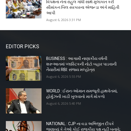
વિપક્ષના નેતા રાહુલ ગાંધી સાથે મુલાકાત કરી
સીમાંકન બિલ સરકારના એજન્ડા અંગે માહિતી
આપી
August 6, 2026 3:31 PM
EDITOR PICKS
BUSINESS : આગામી નાણાકીય વર્ષની
શરૂઆતમાં પ્લાસ્ટિકની નોટો બહાર પાડવાની
તૈયારીમાં RBI: સંજય મલ્હોત્રા
August 6, 2026 5:55 PM
WORLD : ઈરાન-ઓમાન સમજૂતી હાથવેંતમાં,
હોર્મુઝની ખાડી ખુલવાનો માર્ગ મોકળો
August 6, 2026 5:40 PM
NATIONAL : CJP ના વડા અભિજીત દીપકે
જણાવ્યું કે તેઓ કોઈ રાજકીય પક્ષ નહીં બનાવે;