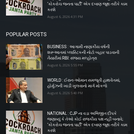
‘કોકરોચ જનતા પાર્ટી’ એક દબાણ જૂથ તરીકે કામ
કરશે
August 6, 2026 4:31 PM
POPULAR POSTS
BUSINESS : આગામી નાણાકીય વર્ષની
શરૂઆતમાં પ્લાસ્ટિકની નોટો બહાર પાડવાની
તૈયારીમાં RBI: સંજય મલ્હોત્રા
August 6, 2026 5:55 PM
WORLD : ઈરાન-ઓમાન સમજૂતી હાથવેંતમાં,
હોર્મુઝની ખાડી ખુલવાનો માર્ગ મોકળો
August 6, 2026 5:40 PM
NATIONAL : CJP ના વડા અભિજીત દીપકે
જણાવ્યું કે તેઓ કોઈ રાજકીય પક્ષ નહીં બનાવે;
‘કોકરોચ જનતા પાર્ટી’ એક દબાણ જૂથ તરીકે કામ
કરશે