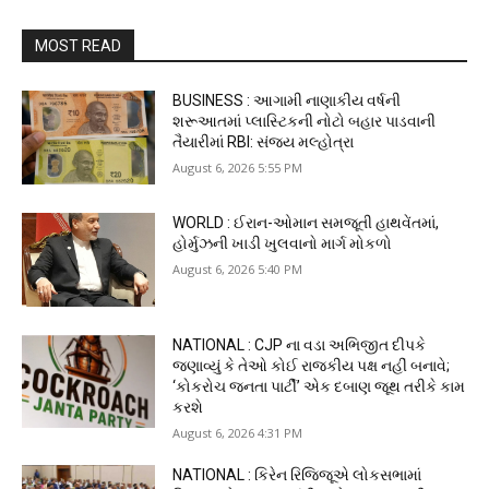
MOST READ
BUSINESS : આગામી નાણાકીય વર્ષની
શરૂઆતમાં પ્લાસ્ટિકની નોટો બહાર પાડવાની
તૈયારીમાં RBI: સંજય મલ્હોત્રા
August 6, 2026 5:55 PM
WORLD : ઈરાન-ઓમાન સમજૂતી હાથવેંતમાં,
હોર્મુઝની ખાડી ખુલવાનો માર્ગ મોકળો
August 6, 2026 5:40 PM
NATIONAL : CJP ના વડા અભિજીત દીપકે
જણાવ્યું કે તેઓ કોઈ રાજકીય પક્ષ નહીં બનાવે;
‘કોકરોચ જનતા પાર્ટી’ એક દબાણ જૂથ તરીકે કામ
કરશે
August 6, 2026 4:31 PM
NATIONAL : કિરેન રિજિજૂએ લોકસભામાં