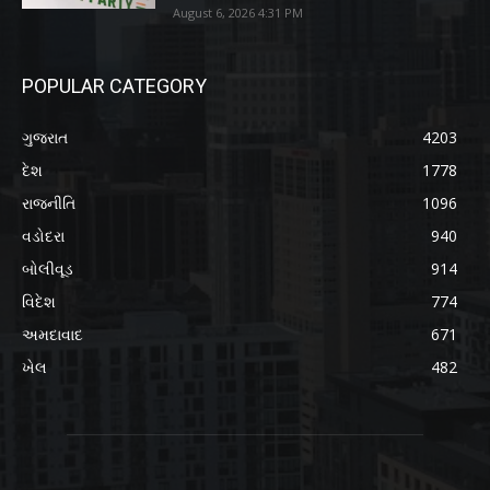
August 6, 2026 4:31 PM
POPULAR CATEGORY
ગુજરાત
4203
દેશ
1778
રાજનીતિ
1096
વડોદરા
940
બોલીવૂડ
914
વિદેશ
774
અમદાવાદ
671
ખેલ
482