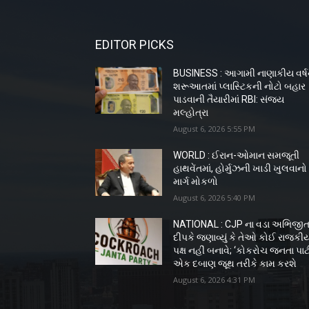
EDITOR PICKS
BUSINESS : આગામી નાણાકીય વર્ષ
શરૂઆતમાં પ્લાસ્ટિકની નોટો બહાર
પાડવાની તૈયારીમાં RBI: સંજય
મલ્હોત્રા
August 6, 2026 5:55 PM
WORLD : ઈરાન-ઓમાન સમજૂતી
હાથવેંતમાં, હોર્મુઝની ખાડી ખુલવાનો
માર્ગ મોકળો
August 6, 2026 5:40 PM
NATIONAL : CJP ના વડા અભિજી
દીપકે જણાવ્યું કે તેઓ કોઈ રાજકી
પક્ષ નહીં બનાવે; ‘કોકરોચ જનતા પાર્ટ
એક દબાણ જૂથ તરીકે કામ કરશે
August 6, 2026 4:31 PM