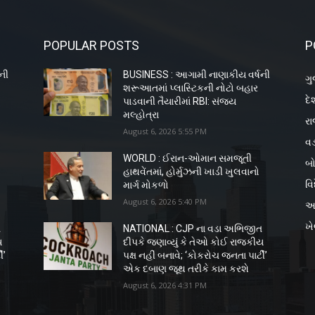
POPULAR POSTS
P
ની
BUSINESS : આગામી નાણાકીય વર્ષની
ગુ
શરૂઆતમાં પ્લાસ્ટિકની નોટો બહાર
દે
પાડવાની તૈયારીમાં RBI: સંજય
મલ્હોત્રા
રા
August 6, 2026 5:55 PM
વડ
WORLD : ઈરાન-ઓમાન સમજૂતી
બો
હાથવેંતમાં, હોર્મુઝની ખાડી ખુલવાનો
વિ
માર્ગ મોકળો
August 6, 2026 5:40 PM
અ
ખ
ત
NATIONAL : CJP ના વડા અભિજીત
ય
દીપકે જણાવ્યું કે તેઓ કોઈ રાજકીય
ી’
પક્ષ નહીં બનાવે; ‘કોકરોચ જનતા પાર્ટી’
એક દબાણ જૂથ તરીકે કામ કરશે
August 6, 2026 4:31 PM