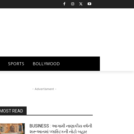
SPORTS
BOLLYWOOD
- Advertisment -
MOST READ
BUSINESS : આગામી નાણાકીય વર્ષની
શરૂઆતમાં પ્લાસ્ટિકની નોટો બહાર