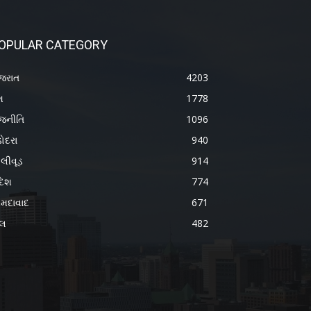
OPULAR CATEGORY
જરાત
4203
શ
1778
જનીતિ
1096
ોદરા
940
લીવૂડ
914
દેશ
774
મદાવાદ
671
ેલ
482