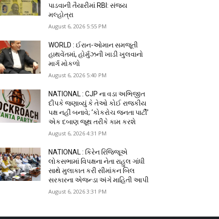
પાડવાની તૈયારીમાં RBI: સંજય
મલ્હોત્રા
August 6, 2026 5:55 PM
WORLD : ઈરાન-ઓમાન સમજૂતી
હાથવેંતમાં, હોર્મુઝની ખાડી ખુલવાનો
માર્ગ મોકળો
August 6, 2026 5:40 PM
NATIONAL : CJP ના વડા અભિજીત
દીપકે જણાવ્યું કે તેઓ કોઈ રાજકીય
પક્ષ નહીં બનાવે; ‘કોકરોચ જનતા પાર્ટી’
એક દબાણ જૂથ તરીકે કામ કરશે
August 6, 2026 4:31 PM
NATIONAL : કિરેન રિજિજૂએ
લોકસભામાં વિપક્ષના નેતા રાહુલ ગાંધી
સાથે મુલાકાત કરી સીમાંકન બિલ
સરકારના એજન્ડા અંગે માહિતી આપી
August 6, 2026 3:31 PM