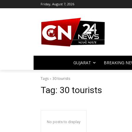
Friday, August 7, 2026
GUJARAT
BREAKING NE
Tags
30 tourists
Tag:
30 tourists
No posts to display