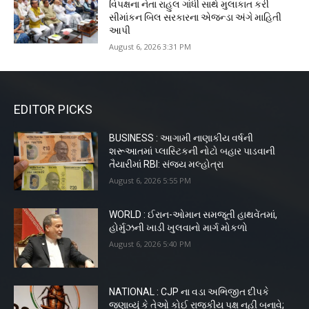
વિપક્ષના નેતા રાહુલ ગાંધી સાથે મુલાકાત કરી
સીમાંકન બિલ સરકારના એજન્ડા અંગે માહિતી
આપી
August 6, 2026 3:31 PM
EDITOR PICKS
BUSINESS : આગામી નાણાકીય વર્ષની
શરૂઆતમાં પ્લાસ્ટિકની નોટો બહાર પાડવાની
તૈયારીમાં RBI: સંજય મલ્હોત્રા
August 6, 2026 5:55 PM
WORLD : ઈરાન-ઓમાન સમજૂતી હાથવેંતમાં,
હોર્મુઝની ખાડી ખુલવાનો માર્ગ મોકળો
August 6, 2026 5:40 PM
NATIONAL : CJP ના વડા અભિજીત દીપકે
જણાવ્યું કે તેઓ કોઈ રાજકીય પક્ષ નહીં બનાવે;