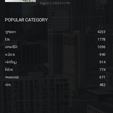
August 6, 2026 4:31 PM
POPULAR CATEGORY
ગુજરાત
4203
દેશ
1778
રાજનીતિ
1096
વડોદરા
940
બોલીવૂડ
914
વિદેશ
774
અમદાવાદ
671
ખેલ
482