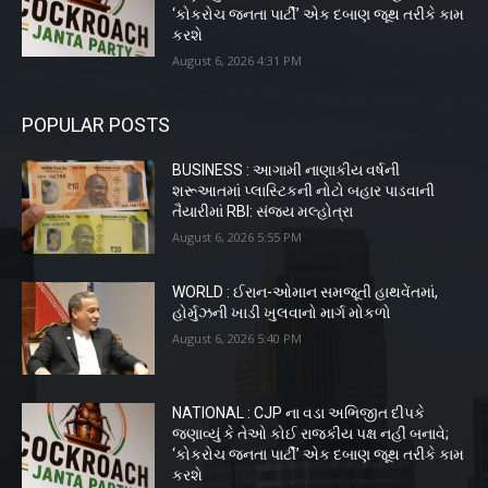
‘કોકરોચ જનતા પાર્ટી’ એક દબાણ જૂથ તરીકે કામ
કરશે
August 6, 2026 4:31 PM
POPULAR POSTS
BUSINESS : આગામી નાણાકીય વર્ષની
શરૂઆતમાં પ્લાસ્ટિકની નોટો બહાર પાડવાની
તૈયારીમાં RBI: સંજય મલ્હોત્રા
August 6, 2026 5:55 PM
WORLD : ઈરાન-ઓમાન સમજૂતી હાથવેંતમાં,
હોર્મુઝની ખાડી ખુલવાનો માર્ગ મોકળો
August 6, 2026 5:40 PM
NATIONAL : CJP ના વડા અભિજીત દીપકે
જણાવ્યું કે તેઓ કોઈ રાજકીય પક્ષ નહીં બનાવે;
‘કોકરોચ જનતા પાર્ટી’ એક દબાણ જૂથ તરીકે કામ
કરશે