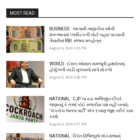
MOST READ
BUSINESS : આગામી નાણાકીય વર્ષની
શરૂઆતમાં પ્લાસ્ટિકની નોટો બહાર પાડવાની
તૈયારીમાં RBI: સંજય મલ્હોત્રા
August 6, 2026 5:55 PM
WORLD : ઈરાન-ઓમાન સમજૂતી હાથવેંતમાં,
હોર્મુઝની ખાડી ખુલવાનો માર્ગ મોકળો
August 6, 2026 5:40 PM
NATIONAL : CJP ના વડા અભિજીત દીપકે
જણાવ્યું કે તેઓ કોઈ રાજકીય પક્ષ નહીં બનાવે;
‘કોકરોચ જનતા પાર્ટી’ એક દબાણ જૂથ તરીકે કામ
કરશે
August 6, 2026 4:31 PM
NATIONAL : કિરેન રિજિજૂએ લોકસભામાં