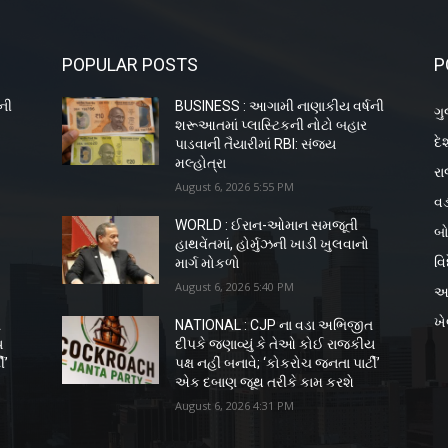
POPULAR POSTS
P
ની
BUSINESS : આગામી નાણાકીય વર્ષની
ગુ
શરૂઆતમાં પ્લાસ્ટિકની નોટો બહાર
દે
પાડવાની તૈયારીમાં RBI: સંજય
મલ્હોત્રા
રા
August 6, 2026 5:55 PM
વડ
WORLD : ઈરાન-ઓમાન સમજૂતી
બો
હાથવેંતમાં, હોર્મુઝની ખાડી ખુલવાનો
વિ
માર્ગ મોકળો
August 6, 2026 5:40 PM
અ
ખ
ત
NATIONAL : CJP ના વડા અભિજીત
ય
દીપકે જણાવ્યું કે તેઓ કોઈ રાજકીય
ી’
પક્ષ નહીં બનાવે; ‘કોકરોચ જનતા પાર્ટી’
એક દબાણ જૂથ તરીકે કામ કરશે
August 6, 2026 4:31 PM