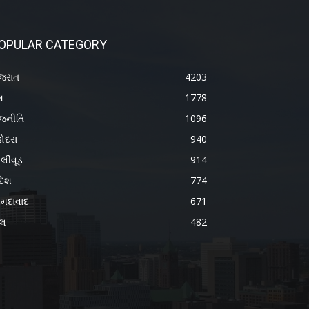
OPULAR CATEGORY
જરાત
4203
શ
1778
જનીતિ
1096
ોદરા
940
લીવૂડ
914
દેશ
774
મદાવાદ
671
ેલ
482