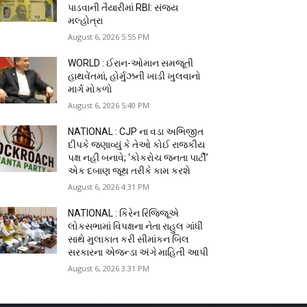
પાડવાની તૈયારીમાં RBI: સંજય
મલ્હોત્રા
August 6, 2026 5:55 PM
WORLD : ઈરાન-ઓમાન સમજૂતી
હાથવેંતમાં, હોર્મુઝની ખાડી ખુલવાનો
માર્ગ મોકળો
August 6, 2026 5:40 PM
NATIONAL : CJP ના વડા અભિજીત
દીપકે જણાવ્યું કે તેઓ કોઈ રાજકીય
પક્ષ નહીં બનાવે; ‘કોકરોચ જનતા પાર્ટી’
એક દબાણ જૂથ તરીકે કામ કરશે
August 6, 2026 4:31 PM
NATIONAL : કિરેન રિજિજૂએ
લોકસભામાં વિપક્ષના નેતા રાહુલ ગાંધી
સાથે મુલાકાત કરી સીમાંકન બિલ
સરકારના એજન્ડા અંગે માહિતી આપી
August 6, 2026 3:31 PM