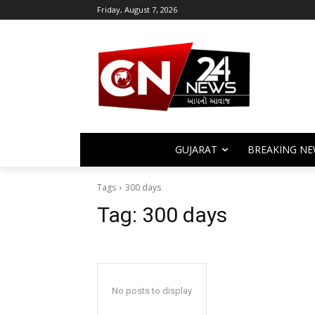
Friday, August 7, 2026
GUJARAT
BREAKING NE
Tags
300 days
Tag:
300 days
No posts to display