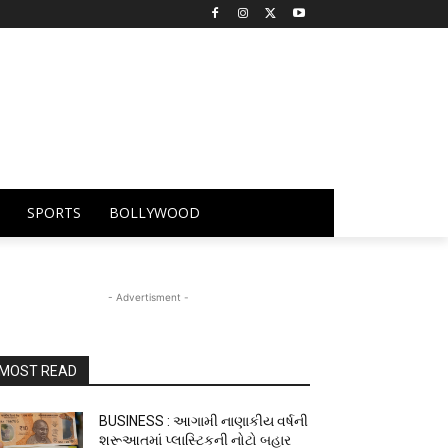
SPORTS
BOLLYWOOD
- Advertisment -
MOST READ
BUSINESS : આગામી નાણાકીય વર્ષની
શરૂઆતમાં પ્લાસ્ટિકની નોટો બહાર