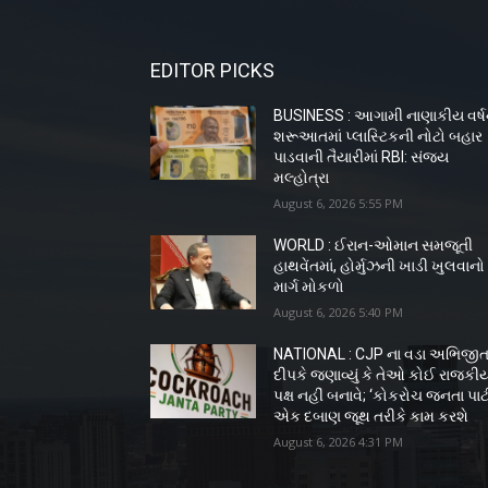
EDITOR PICKS
BUSINESS : આગામી નાણાકીય વર્ષ
શરૂઆતમાં પ્લાસ્ટિકની નોટો બહાર
પાડવાની તૈયારીમાં RBI: સંજય
મલ્હોત્રા
August 6, 2026 5:55 PM
WORLD : ઈરાન-ઓમાન સમજૂતી
હાથવેંતમાં, હોર્મુઝની ખાડી ખુલવાનો
માર્ગ મોકળો
August 6, 2026 5:40 PM
NATIONAL : CJP ના વડા અભિજી
દીપકે જણાવ્યું કે તેઓ કોઈ રાજકી
પક્ષ નહીં બનાવે; ‘કોકરોચ જનતા પાર્ટ
એક દબાણ જૂથ તરીકે કામ કરશે
August 6, 2026 4:31 PM