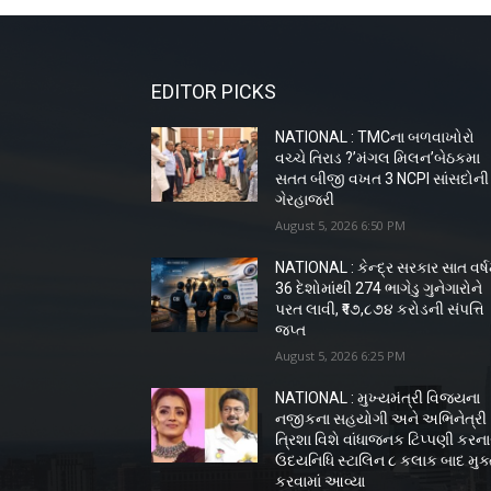
EDITOR PICKS
NATIONAL : TMCના બળવાખોરો
વચ્ચે તિરાડ ?’મંગલ મિલન’બેઠકમા
સતત બીજી વખત 3 NCPI સાંસદોની
ગેરહાજરી
August 5, 2026 6:50 PM
NATIONAL : કેન્દ્ર સરકાર સાત વર્ષમ
36 દેશોમાંથી 274 ભાગેડુ ગુનેગારોને
પરત લાવી, ₹૧૭,૮૭૪ કરોડની સંપત્તિ
જપ્ત
August 5, 2026 6:25 PM
NATIONAL : મુખ્યમંત્રી વિજયના
નજીકના સહયોગી અને અભિનેત્રી
ત્રિશા વિશે વાંધાજનક ટિપ્પણી કરન
ઉદયનિધિ સ્ટાલિન ૮ કલાક બાદ મુક
કરવામાં આવ્યા