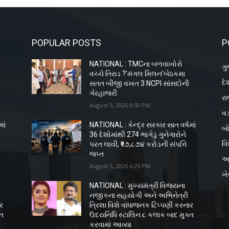
POPULAR POSTS
P
NATIONAL : TMCના બળવાખોરો
ગુ
વચ્ચે તિરાડ ?’મંગલ મિલન’બેઠકમા
દે
સતત બીજી વખત 3 NCPI સાંસદોની
ગેરહાજરી
રા
August 5, 2026 6:50 PM
વડ
ાં
NATIONAL : કેન્દ્ર સરકાર સાત વર્ષમાં
બો
36 દેશોમાંથી 274 ભાગેડુ ગુનેગારોને
વિ
પરત લાવી, ₹૧૭,૮૭૪ કરોડની સંપત્તિ
જપ્ત
અ
August 5, 2026 6:25 PM
ખ
NATIONAL : મુખ્યમંત્રી વિજયના
નજીકના સહયોગી અને અભિનેત્રી
ાર
ત્રિશા વિશે વાંધાજનક ટિપ્પણી કરનાર
્ત
ઉદયનિધિ સ્ટાલિન ૮ કલાક બાદ મુક્ત
કરવામાં આવ્યા