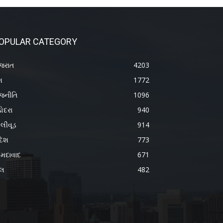
OPULAR CATEGORY
જરાત
4203
શ
1772
જનીતિ
1096
ોદરા
940
લીવૂડ
914
દેશ
773
મદાવાદ
671
ેલ
482