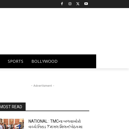
SPORTS
BOLLYWOOD
- Advertisment -
MOST READ
NATIONAL : TMCના બળવાખોરો
વચ્ચે તિરાડ ?’મંગલ મિલન’બેઠકમા