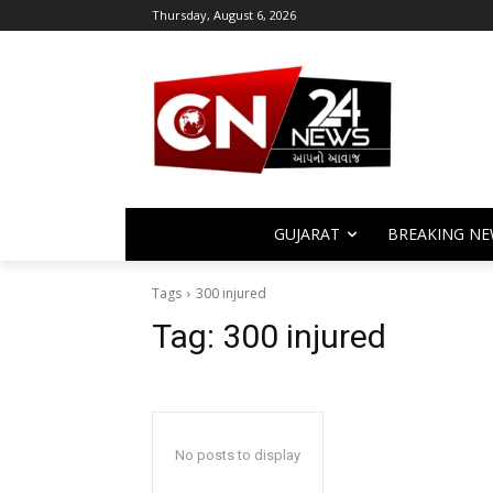
Thursday, August 6, 2026
GUJARAT
BREAKING NE
Tags
300 injured
Tag:
300 injured
No posts to display