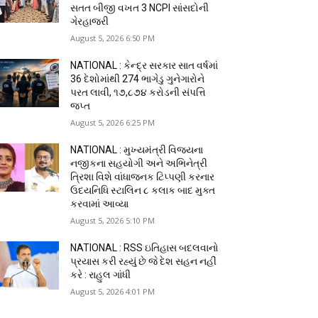
સતત બીજી વખત 3 NCPI સાંસદોની
ગેરહાજરી
August 5, 2026 6:50 PM
NATIONAL : કેન્દ્ર સરકાર સાત વર્ષમાં
36 દેશોમાંથી 274 ભાગેડુ ગુનેગારોને
પરત લાવી, ₹૧૭,૮૭૪ કરોડની સંપત્તિ
જપ્ત
August 5, 2026 6:25 PM
NATIONAL : મુખ્યમંત્રી વિજયના
નજીકના સહયોગી અને અભિનેત્રી
ત્રિશા વિશે વાંધાજનક ટિપ્પણી કરનાર
ઉદયનિધિ સ્ટાલિન ૮ કલાક બાદ મુક્ત
કરવામાં આવ્યા
August 5, 2026 5:10 PM
NATIONAL : RSS ઇતિહાસ બદલવાનો
પ્રયાસ કરી રહ્યું છે જે દેશ સહન નહીં
કરે : રાહુલ ગાંધી
August 5, 2026 4:01 PM