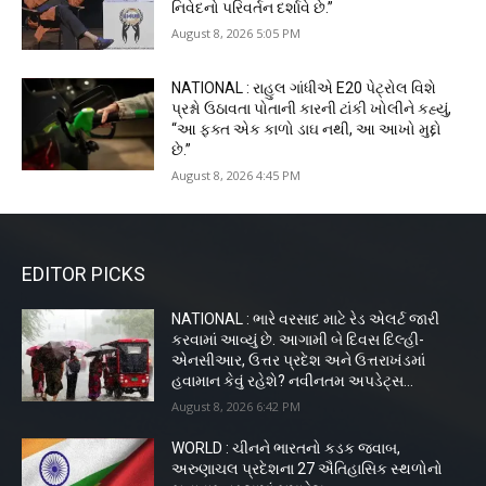
નિવેદનો પરિવર્તન દર્શાવે છે.”
August 8, 2026 5:05 PM
NATIONAL : રાહુલ ગાંધીએ E20 પેટ્રોલ વિશે
પ્રશ્નો ઉઠાવતા પોતાની કારની ટાંકી ખોલીને કહ્યું,
“આ ફક્ત એક કાળો ડાઘ નથી, આ આખો મુદ્દો
છે.”
August 8, 2026 4:45 PM
EDITOR PICKS
NATIONAL : ભારે વરસાદ માટે રેડ એલર્ટ જારી
કરવામાં આવ્યું છે. આગામી બે દિવસ દિલ્હી-
એનસીઆર, ઉત્તર પ્રદેશ અને ઉત્તરાખંડમાં
હવામાન કેવું રહેશે? નવીનતમ અપડેટ્સ...
August 8, 2026 6:42 PM
WORLD : ચીનને ભારતનો કડક જવાબ,
અરુણાચલ પ્રદેશના 27 ઐતિહાસિક સ્થળોનો