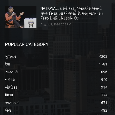
NATIONAL : થરૂરે કહ્યું, “આરએસએસની
મુખ્ય વિચારધારા એ જ રહે છે, પરંતુ ભાગવતના
નિવેદનો પરિવર્તન દર્શાવે છે.”
August 8, 2026 5:05 PM
POPULAR CATEGORY
ગુજરાત
4203
દેશ
1781
રાજનીતિ
1096
વડોદરા
940
બોલીવૂડ
914
વિદેશ
774
અમદાવાદ
671
ખેલ
482