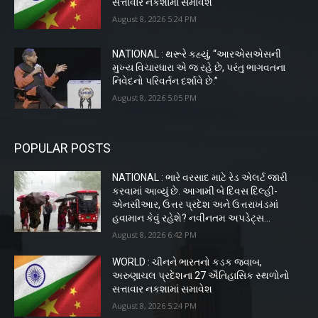
સત્તાવાર નકશામાં સમાવેશ
August 8, 2026 5:24 PM
NATIONAL : થરૂરે કહ્યું, “આરએસએસની
મુખ્ય વિચારધારા એ જ રહે છે, પરંતુ ભાગવતના
નિવેદનો પરિવર્તન દર્શાવે છે.”
August 8, 2026 5:05 PM
POPULAR POSTS
NATIONAL : ભારે વરસાદ માટે રેડ એલર્ટ જારી
કરવામાં આવ્યું છે. આગામી બે દિવસ દિલ્હી-
એનસીઆર, ઉત્તર પ્રદેશ અને ઉત્તરાખંડમાં
હવામાન કેવું રહેશે? નવીનતમ અપડેટ્સ...
August 8, 2026 6:42 PM
WORLD : ચીનને ભારતનો કડક જવાબ,
અરુણાચલ પ્રદેશના 27 ઐતિહાસિક સ્થળોનો
સત્તાવાર નકશામાં સમાવેશ
August 8, 2026 5:24 PM