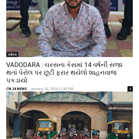
વડોદરા
VADODARA : ચરસના કેસમાં 14 વર્ષની સજા
થતાં પેરોલ પર છૂટી ફરાર થયેલો શાહનવાજ
પકડાયો
CN 24 NEWS
-
January 20, 2026 12:43 PM
0