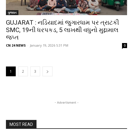
ગુજરાત
GUJARAT : નડિયાદમાં જુગારધામ પર ત્રાટકી
SMC, 19ની ધરપકડ, 5 લાખથી વધુનો મુદ્દામાલ
જપ્ત
CN 24 NEWS
-
January 19, 2026 5:31 PM
0
1
2
3
- Advertisment -
MOST READ