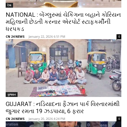
દેશ
NATIONAL : બેંગ્લુરુમાં ચેકિંગના બહાને કોરિયન
મહિલાની છેડતી કરનાર એરપોર્ટ સ્ટાફકર્મીની
ધરપકડ
CN 24 NEWS
-
January 22, 2026 6:51 PM
0
ગુજરાત
GUJARAT : નડિયાદના ફૈઝાન પાર્ક વિસ્તારમાંથી
જુગાર રમતા 19 ઝડપાયા, 6 ફરાર
CN 24 NEWS
-
January 20, 2026 4:24 PM
0