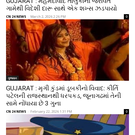
GUJARAT : મહેમદાવાદ તાલુકાના જરાવત
ગામેથી વિદેશી દારૂ સાથે એક શખ્સ ઝડપાયો
CN 24 NEWS
-
March 2, 2026 2:26 PM
0
ગુજરાત
GUJARAT : મૃગી કુંડમાં ડૂબકીનો વિવાદ: કીર્તિ
પટેલની રાજસ્થાનથી ધરપકડ, જૂનાગઢમાં તેની
સામે નોંધાયા છે 3 ગુના
CN 24 NEWS
-
February 22, 2026 1:31 PM
0