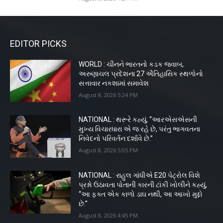
EDITOR PICKS
WORLD : ચીનને ભારતનો કડક જવાબ,
અરુણાચલ પ્રદેશના 27 ઐતિહાસિક સ્થળોનો
સત્તાવાર નકશામાં સમાવેશ
August 8, 2026 5:24 PM
NATIONAL : થરૂરે કહ્યું, “આરએસએસની
મુખ્ય વિચારધારા એ જ રહે છે, પરંતુ ભાગવતના
નિવેદનો પરિવર્તન દર્શાવે છે.”
August 8, 2026 5:05 PM
NATIONAL : રાહુલ ગાંધીએ E20 પેટ્રોલ વિશે
પ્રશ્નો ઉઠાવતા પોતાની કારની ટાંકી ખોલીને કહ્યું,
“આ ફક્ત એક કાળો ડાઘ નથી, આ આખો મુદ્દો
છે.”
August 8, 2026 4:45 PM