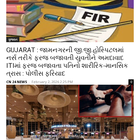
ગુજરાત
GUJARAT : જામનગરની જી.જી.હોસ્પિટલમાં
નર્સ તરીકે ફરજ બજાવતી યુવતીને અમદાવાદ
ITIમાં ફરજ બજાવતા પતિનો શારીરિક-માનસિક
ત્રાસ : પોલીસ ફરિયાદ
CN 24 NEWS
-
February 2, 2026 2:25 PM
0