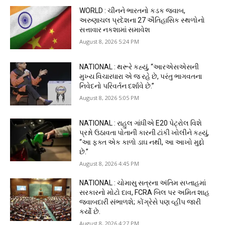
WORLD : ચીનને ભારતનો કડક જવાબ,
અરુણાચલ પ્રદેશના 27 ઐતિહાસિક સ્થળોનો
સત્તાવાર નકશામાં સમાવેશ
August 8, 2026 5:24 PM
NATIONAL : થરૂરે કહ્યું, “આરએસએસની
મુખ્ય વિચારધારા એ જ રહે છે, પરંતુ ભાગવતના
નિવેદનો પરિવર્તન દર્શાવે છે.”
August 8, 2026 5:05 PM
NATIONAL : રાહુલ ગાંધીએ E20 પેટ્રોલ વિશે
પ્રશ્નો ઉઠાવતા પોતાની કારની ટાંકી ખોલીને કહ્યું,
“આ ફક્ત એક કાળો ડાઘ નથી, આ આખો મુદ્દો
છે.”
August 8, 2026 4:45 PM
NATIONAL : ચોમાસુ સત્રના અંતિમ સપ્તાહમાં
સરકારનો મોટો દાવ, FCRA બિલ પર અમિત શાહ
જવાબદારી સંભાળશે; કોંગ્રેસે પણ વ્હીપ જારી
કર્યો છે.
August 8, 2026 4:27 PM