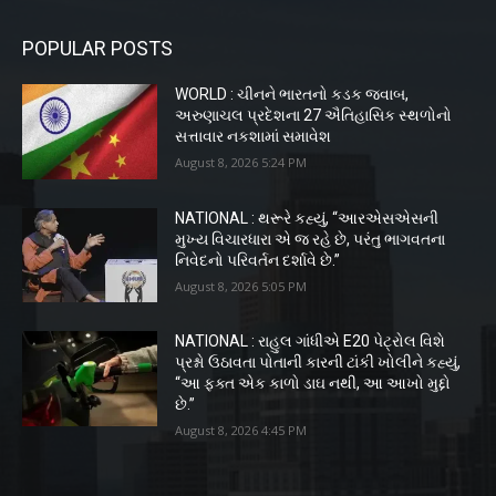
POPULAR POSTS
WORLD : ચીનને ભારતનો કડક જવાબ,
અરુણાચલ પ્રદેશના 27 ઐતિહાસિક સ્થળોનો
સત્તાવાર નકશામાં સમાવેશ
August 8, 2026 5:24 PM
NATIONAL : થરૂરે કહ્યું, “આરએસએસની
મુખ્ય વિચારધારા એ જ રહે છે, પરંતુ ભાગવતના
નિવેદનો પરિવર્તન દર્શાવે છે.”
August 8, 2026 5:05 PM
NATIONAL : રાહુલ ગાંધીએ E20 પેટ્રોલ વિશે
પ્રશ્નો ઉઠાવતા પોતાની કારની ટાંકી ખોલીને કહ્યું,
“આ ફક્ત એક કાળો ડાઘ નથી, આ આખો મુદ્દો
છે.”
August 8, 2026 4:45 PM