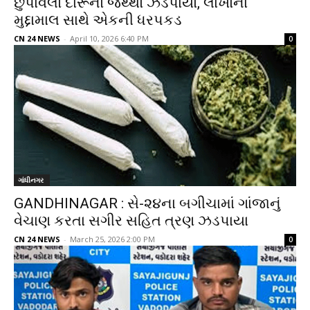
છુપાવેલો દારૂનો જથ્થો ઝડપાયો, લાખોના
મુદ્દામાલ સાથે એકની ધરપકડ
CN 24 NEWS
-
April 10, 2026 6:40 PM
0
ગાંધીનગર
GANDHINAGAR : સે-૨૪ના બગીચામાં ગાંજાનું
વેચાણ કરતા સગીર સહિત ત્રણ ઝડપાયા
CN 24 NEWS
-
March 25, 2026 2:00 PM
0