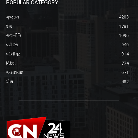
POPULAR CATEGORY
ગુજરાત
4203
દેશ
1781
રાજનીતિ
1096
વડોદરા
940
બોલીવૂડ
914
વિદેશ
774
અમદાવાદ
671
ખેલ
482