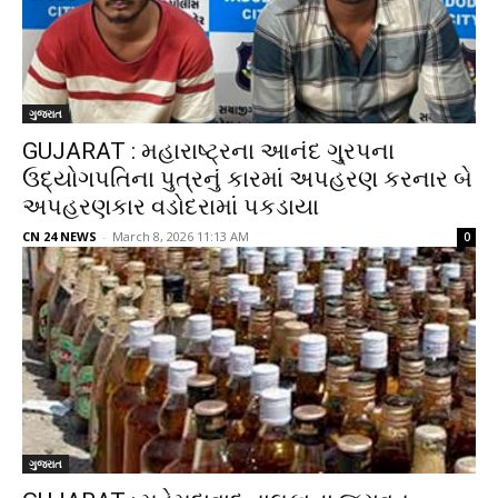
ગુજરાત
GUJARAT : મહારાષ્ટ્રના આનંદ ગુ્રપના
ઉદ્યોગપતિના પુત્રનું કારમાં અપહરણ કરનાર બે
અપહરણકાર વડોદરામાં પકડાયા
CN 24 NEWS
-
March 8, 2026 11:13 AM
0
ગુજરાત