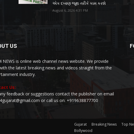
એક દબાણ જૂથ તરીકે કામ કરશે
August 6, 2026 4:31 PM
OUT US
F
 NEWS is online web channel news website. We provide
with the latest breaking news and videos straight from the
rtainment industry.
act Us:
any feedback or suggestions contact the publisher on email
24gujarat@gmail.com or call us on: +919638877700
Gujarat
Breaking News
Top N
Bollywood