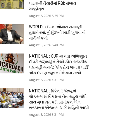
પાડવાની તૈયારીમાં RBI: સંજય
મલ્હોત્રા
August 6, 2026 5:55 PM
WORLD : ઈરાન-ઓમાન સમજૂતી
હાથવેંતમાં, હોર્મુઝની ખાડી ખુલવાનો
માર્ગ મોકળો
August 6, 2026 5:40 PM
NATIONAL : CJP ના વડા અભિજીત
દીપકે જણાવ્યું કે તેઓ કોઈ રાજકીય
પક્ષ નહીં બનાવે; ‘કોકરોચ જનતા પાર્ટી’
એક દબાણ જૂથ તરીકે કામ કરશે
August 6, 2026 4:31 PM
NATIONAL : કિરેન રિજિજૂએ
લોકસભામાં વિપક્ષના નેતા રાહુલ ગાંધી
સાથે મુલાકાત કરી સીમાંકન બિલ
સરકારના એજન્ડા અંગે માહિતી આપી
August 6, 2026 3:31 PM