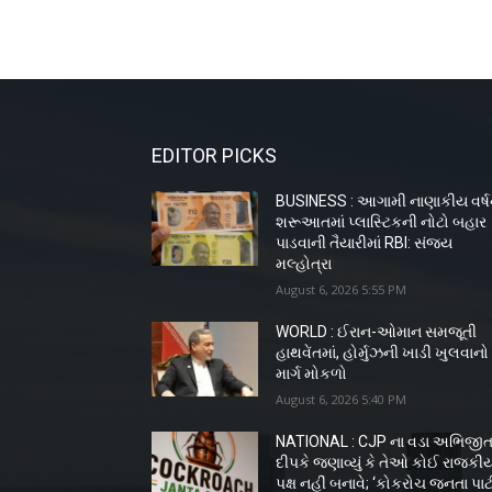
EDITOR PICKS
BUSINESS : આગામી નાણાકીય વર્ષ
શરૂઆતમાં પ્લાસ્ટિકની નોટો બહાર
પાડવાની તૈયારીમાં RBI: સંજય
મલ્હોત્રા
August 6, 2026 5:55 PM
WORLD : ઈરાન-ઓમાન સમજૂતી
હાથવેંતમાં, હોર્મુઝની ખાડી ખુલવાનો
માર્ગ મોકળો
August 6, 2026 5:40 PM
NATIONAL : CJP ના વડા અભિજી
દીપકે જણાવ્યું કે તેઓ કોઈ રાજકી
પક્ષ નહીં બનાવે; ‘કોકરોચ જનતા પાર્ટ