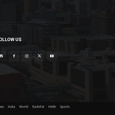
OLLOW US
ews
India
World
RashiFal
Helth
Sports