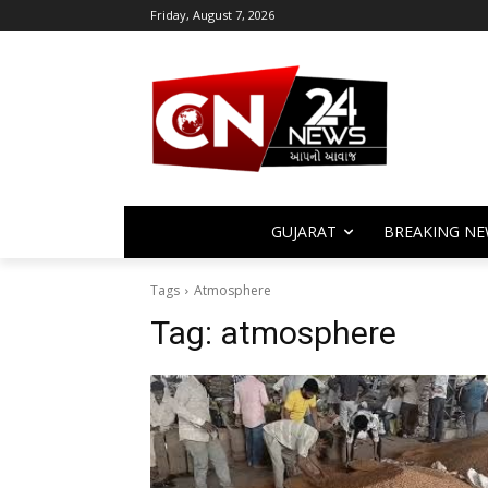
Friday, August 7, 2026
GUJARAT
BREAKING NE
Tags
Atmosphere
Tag:
atmosphere