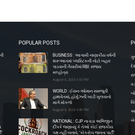
POPULAR POSTS
P
ની
BUSINESS : આગામી નાણાકીય વર્ષની
ગુ
શરૂઆતમાં પ્લાસ્ટિકની નોટો બહાર
દે
પાડવાની તૈયારીમાં RBI: સંજય
મલ્હોત્રા
રા
August 6, 2026 5:55 PM
વડ
WORLD : ઈરાન-ઓમાન સમજૂતી
બો
હાથવેંતમાં, હોર્મુઝની ખાડી ખુલવાનો
વિ
માર્ગ મોકળો
August 6, 2026 5:40 PM
અ
ખ
ત
NATIONAL : CJP ના વડા અભિજીત
ય
દીપકે જણાવ્યું કે તેઓ કોઈ રાજકીય
ી’
પક્ષ નહીં બનાવે; ‘કોકરોચ જનતા પાર્ટી’