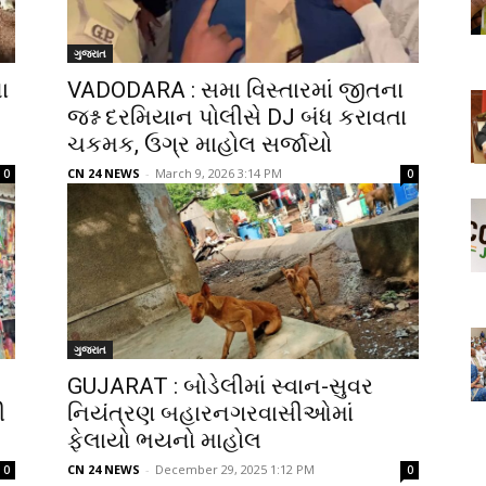
ગુજરાત
ા
VADODARA : સમા વિસ્તારમાં જીતના
જશ્ન દરમિયાન પોલીસે DJ બંધ કરાવતા
ચકમક, ઉગ્ર માહોલ સર્જાયો
CN 24 NEWS
-
March 9, 2026 3:14 PM
0
0
ગુજરાત
GUJARAT : બોડેલીમાં સ્વાન-સુવર
ી
નિયંત્રણ બહારનગરવાસીઓમાં
ફેલાયો ભયનો માહોલ
CN 24 NEWS
-
December 29, 2025 1:12 PM
0
0