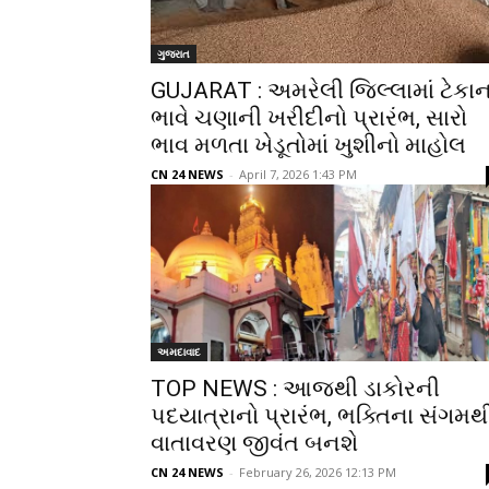
ગુજરાત
GUJARAT : અમરેલી જિલ્લામાં ટેકાન
ભાવે ચણાની ખરીદીનો પ્રારંભ, સારો
ભાવ મળતા ખેડૂતોમાં ખુશીનો માહોલ
CN 24 NEWS
-
April 7, 2026 1:43 PM
અમદાવાદ
TOP NEWS : આજથી ડાકોરની
પદયાત્રાનો પ્રારંભ, ભક્તિના સંગમથ
વાતાવરણ જીવંત બનશે
CN 24 NEWS
-
February 26, 2026 12:13 PM