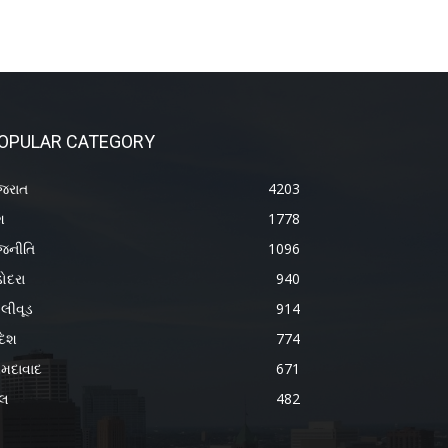
OPULAR CATEGORY
જરાત
4203
શ
1778
જનીતિ
1096
ોદરા
940
લીવૂડ
914
દેશ
774
મદાવાદ
671
ેલ
482