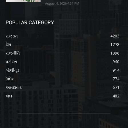
August 6, 2026 4:31 PM
POPULAR CATEGORY
ગુજરાત
4203
દેશ
1778
રાજનીતિ
1096
વડોદરા
940
બોલીવૂડ
914
વિદેશ
774
અમદાવાદ
671
ખેલ
482