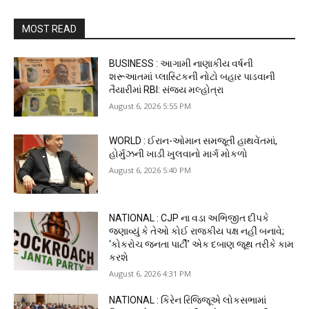
MOST READ
BUSINESS : આગામી નાણાકીય વર્ષની
શરૂઆતમાં પ્લાસ્ટિકની નોટો બહાર પાડવાની
તૈયારીમાં RBI: સંજય મલ્હોત્રા
August 6, 2026 5:55 PM
WORLD : ઈરાન-ઓમાન સમજૂતી હાથવેંતમાં,
હોર્મુઝની ખાડી ખુલવાનો માર્ગ મોકળો
August 6, 2026 5:40 PM
NATIONAL : CJP ના વડા અભિજીત દીપકે
જણાવ્યું કે તેઓ કોઈ રાજકીય પક્ષ નહીં બનાવે;
‘કોકરોચ જનતા પાર્ટી’ એક દબાણ જૂથ તરીકે કામ
કરશે
August 6, 2026 4:31 PM
NATIONAL : કિરેન રિજિજૂએ લોકસભામાં