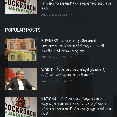
‘કોકરોચ જનતા પાર્ટી’ એક દબાણ જૂથ તરીકે કામ
કરશે
August 6, 2026 4:31 PM
POPULAR POSTS
BUSINESS : આગામી નાણાકીય વર્ષની
શરૂઆતમાં પ્લાસ્ટિકની નોટો બહાર પાડવાની
તૈયારીમાં RBI: સંજય મલ્હોત્રા
August 6, 2026 5:55 PM
WORLD : ઈરાન-ઓમાન સમજૂતી હાથવેંતમાં,
હોર્મુઝની ખાડી ખુલવાનો માર્ગ મોકળો
August 6, 2026 5:40 PM
NATIONAL : CJP ના વડા અભિજીત દીપકે
જણાવ્યું કે તેઓ કોઈ રાજકીય પક્ષ નહીં બનાવે;
‘કોકરોચ જનતા પાર્ટી’ એક દબાણ જૂથ તરીકે કામ
કરશે