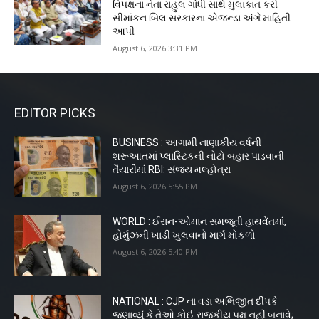
વિપક્ષના નેતા રાહુલ ગાંધી સાથે મુલાકાત કરી
સીમાંકન બિલ સરકારના એજન્ડા અંગે માહિતી
આપી
August 6, 2026 3:31 PM
EDITOR PICKS
BUSINESS : આગામી નાણાકીય વર્ષની
શરૂઆતમાં પ્લાસ્ટિકની નોટો બહાર પાડવાની
તૈયારીમાં RBI: સંજય મલ્હોત્રા
August 6, 2026 5:55 PM
WORLD : ઈરાન-ઓમાન સમજૂતી હાથવેંતમાં,
હોર્મુઝની ખાડી ખુલવાનો માર્ગ મોકળો
August 6, 2026 5:40 PM
NATIONAL : CJP ના વડા અભિજીત દીપકે
જણાવ્યું કે તેઓ કોઈ રાજકીય પક્ષ નહીં બનાવે;