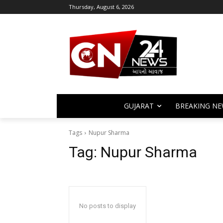
Thursday, August 6, 2026
GUJARAT
BREAKING NE
Tags
Nupur Sharma
Tag:
Nupur Sharma
No posts to display