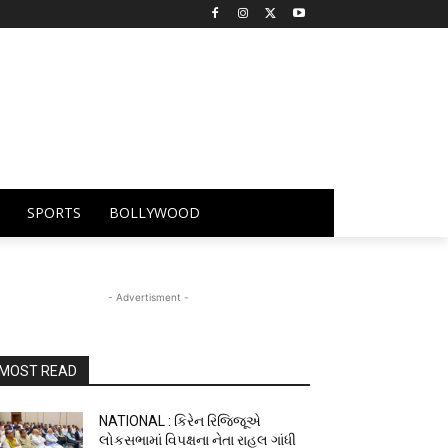
SPORTS
BOLLYWOOD
- Advertisment -
MOST READ
NATIONAL : કિરેન રિજિજૂએ
લોકસભામાં વિપક્ષના નેતા રાહુલ ગાંધી