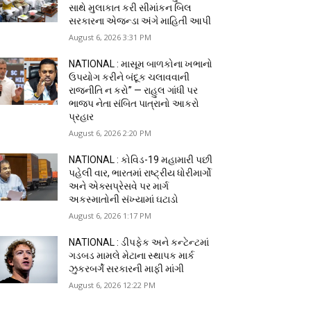
સાથે મુલાકાત કરી સીમાંકન બિલ
સરકારના એજન્ડા અંગે માહિતી આપી
August 6, 2026 3:31 PM
NATIONAL : માસૂમ બાળકોના ખભાનો
ઉપયોગ કરીને બંદૂક ચલાવવાની
રાજનીતિ ન કરો” — રાહુલ ગાંધી પર
ભાજપ નેતા સંબિત પાત્રાનો આકરો
પ્રહાર
August 6, 2026 2:20 PM
NATIONAL : કોવિડ-19 મહામારી પછી
પહેલી વાર, ભારતમાં રાષ્ટ્રીય ધોરીમાર્ગો
અને એક્સપ્રેસવે પર માર્ગ
અકસ્માતોની સંખ્યામાં ઘટાડો
August 6, 2026 1:17 PM
NATIONAL : ડીપફેક અને કન્ટેન્ટમાં
ગડબડ મામલે મેટાના સ્થાપક માર્ક
ઝુકરબર્ગે સરકારની માફી માંગી
August 6, 2026 12:22 PM