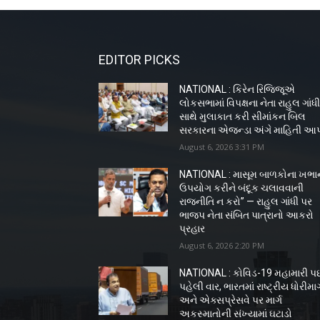
EDITOR PICKS
NATIONAL : કિરેન રિજિજૂએ
લોકસભામાં વિપક્ષના નેતા રાહુલ ગાંધ
સાથે મુલાકાત કરી સીમાંકન બિલ
સરકારના એજન્ડા અંગે માહિતી આ
August 6, 2026 3:31 PM
NATIONAL : માસૂમ બાળકોના ખભા
ઉપયોગ કરીને બંદૂક ચલાવવાની
રાજનીતિ ન કરો” — રાહુલ ગાંધી પર
ભાજપ નેતા સંબિત પાત્રાનો આકરો
પ્રહાર
August 6, 2026 2:20 PM
NATIONAL : કોવિડ-19 મહામારી પ
પહેલી વાર, ભારતમાં રાષ્ટ્રીય ધોરીમાર્
અને એક્સપ્રેસવે પર માર્ગ
અકસ્માતોની સંખ્યામાં ઘટાડો