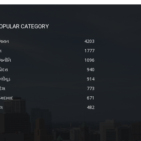
OPULAR CATEGORY
જરાત
4203
શ
1777
જનીતિ
1096
ોદરા
940
લીવૂડ
914
દેશ
773
મદાવાદ
671
ેલ
482