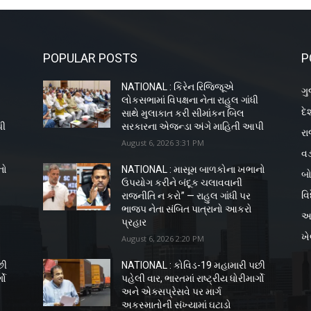
POPULAR POSTS
P
NATIONAL : કિરેન રિજિજૂએ
ગુ
ી
લોકસભામાં વિપક્ષના નેતા રાહુલ ગાંધી
દે
સાથે મુલાકાત કરી સીમાંકન બિલ
પી
સરકારના એજન્ડા અંગે માહિતી આપી
રા
August 6, 2026 3:31 PM
વડ
નો
NATIONAL : માસૂમ બાળકોના ખભાનો
બો
ઉપયોગ કરીને બંદૂક ચલાવવાની
વિ
રાજનીતિ ન કરો” — રાહુલ ગાંધી પર
ભાજપ નેતા સંબિત પાત્રાનો આકરો
અ
પ્રહાર
ખ
August 6, 2026 2:20 PM
છી
NATIONAL : કોવિડ-19 મહામારી પછી
ગો
પહેલી વાર, ભારતમાં રાષ્ટ્રીય ધોરીમાર્ગો
અને એક્સપ્રેસવે પર માર્ગ
અકસ્માતોની સંખ્યામાં ઘટાડો