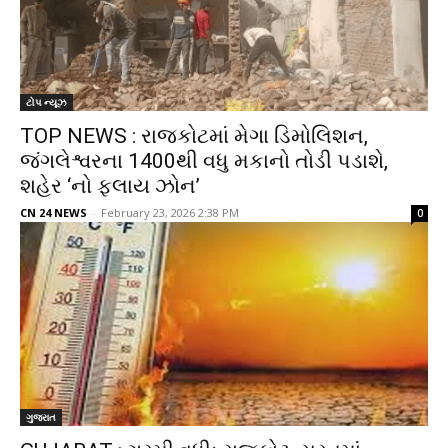
ટોપ ન્યૂઝ
TOP NEWS : રાજકોટમાં મેગા ડિમોલિશન,
જંગલેશ્વરના 1400થી વધુ મકાનો તોડી પડાશે,
શહેર ‘નો ફ્લાય ઝોન’
CN 24 NEWS
-
February 23, 2026 2:38 PM
0
ગુજરાત