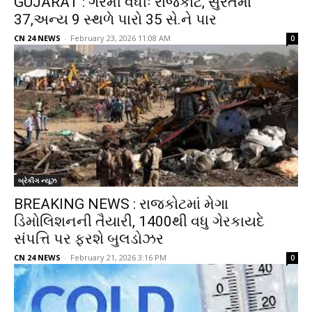
GUJARAT : ગરમી વધીઃ રાજકોટ, સુરતમાં
37,અન્ય 9 સ્થળે પારો 35 સે.ને પાર
CN 24 NEWS
-
February 23, 2026 11:08 AM
0
બ્રેકીંગ ન્યૂઝ
BREAKING NEWS : રાજકોટમાં મેગા
ડિમોલિશનની તૈયારી, 1400થી વધુ ગેરકાયદે
સંપત્તિ પર ફરશે બુલડોઝર
CN 24 NEWS
-
February 21, 2026 3:16 PM
0