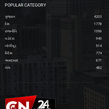
POPULAR CATEGORY
ગુજરાત
4203
દેશ
1778
રાજનીતિ
1096
વડોદરા
940
બોલીવૂડ
914
વિદેશ
774
અમદાવાદ
671
ખેલ
482