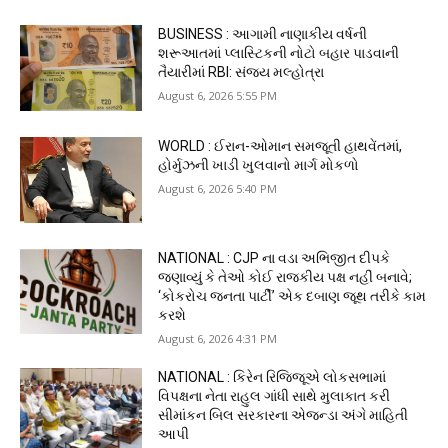
BUSINESS : આગામી નાણાકીય વર્ષની
શરૂઆતમાં પ્લાસ્ટિકની નોટો બહાર પાડવાની
તૈયારીમાં RBI: સંજય મલ્હોત્રા
August 6, 2026 5:55 PM
WORLD : ઈરાન-ઓમાન સમજૂતી હાથવેંતમાં,
હોર્મુઝની ખાડી ખુલવાનો માર્ગ મોકળો
August 6, 2026 5:40 PM
NATIONAL : CJP ના વડા અભિજીત દીપકે
જણાવ્યું કે તેઓ કોઈ રાજકીય પક્ષ નહીં બનાવે;
‘કોકરોચ જનતા પાર્ટી’ એક દબાણ જૂથ તરીકે કામ
કરશે
August 6, 2026 4:31 PM
NATIONAL : કિરેન રિજિજૂએ લોકસભામાં
વિપક્ષના નેતા રાહુલ ગાંધી સાથે મુલાકાત કરી
સીમાંકન બિલ સરકારના એજન્ડા અંગે માહિતી
આપી