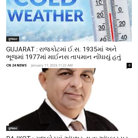
ગુજરાત
GUJARAT : રાજકોટમાં ઈ.સ. 1935માં અને
ભૂજમાં 1977માં માઈનસ તાપમાન નોંધાયું હતું
CN 24 NEWS
-
January 17, 2026 11:22 AM
0
ગુજરાત