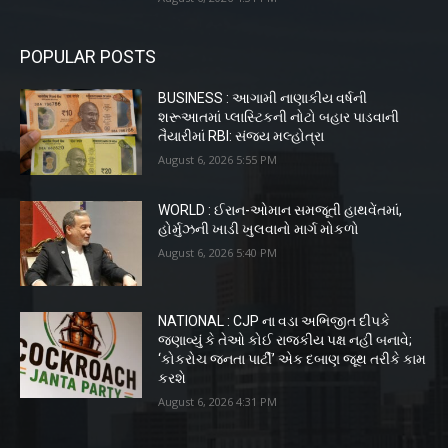
POPULAR POSTS
BUSINESS : આગામી નાણાકીય વર્ષની
શરૂઆતમાં પ્લાસ્ટિકની નોટો બહાર પાડવાની
તૈયારીમાં RBI: સંજય મલ્હોત્રા
August 6, 2026 5:55 PM
WORLD : ઈરાન-ઓમાન સમજૂતી હાથવેંતમાં,
હોર્મુઝની ખાડી ખુલવાનો માર્ગ મોકળો
August 6, 2026 5:40 PM
NATIONAL : CJP ના વડા અભિજીત દીપકે
જણાવ્યું કે તેઓ કોઈ રાજકીય પક્ષ નહીં બનાવે;
‘કોકરોચ જનતા પાર્ટી’ એક દબાણ જૂથ તરીકે કામ
કરશે
August 6, 2026 4:31 PM