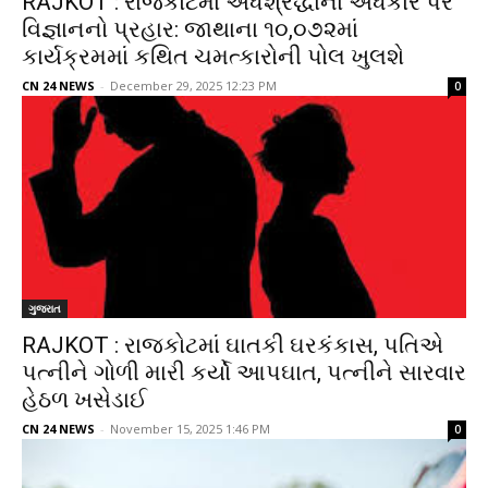
RAJKOT : રાજકોટમાં અંધશ્રદ્ધાના અંધકાર પર
વિજ્ઞાનનો પ્રહાર: જાથાના ૧૦,૦૭૨માં
કાર્યક્રમમાં કથિત ચમત્કારોની પોલ ખુલશે
CN 24 NEWS
-
December 29, 2025 12:23 PM
0
ગુજરાત
RAJKOT : રાજકોટમાં ઘાતકી ઘરકંકાસ, પતિએ
પત્નીને ગોળી મારી કર્યો આપઘાત, પત્નીને સારવાર
હેઠળ ખસેડાઈ
CN 24 NEWS
-
November 15, 2025 1:46 PM
0