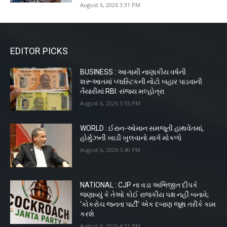
August 6, 2026 3:31 PM
EDITOR PICKS
BUSINESS : આગામી નાણાકીય વર્ષની
શરૂઆતમાં પ્લાસ્ટિકની નોટો બહાર પાડવાની
તૈયારીમાં RBI: સંજય મલ્હોત્રા
August 6, 2026 5:55 PM
WORLD : ઈરાન-ઓમાન સમજૂતી હાથવેંતમાં,
હોર્મુઝની ખાડી ખુલવાનો માર્ગ મોકળો
August 6, 2026 5:40 PM
NATIONAL : CJP ના વડા અભિજીત દીપકે
જણાવ્યું કે તેઓ કોઈ રાજકીય પક્ષ નહીં બનાવે;
‘કોકરોચ જનતા પાર્ટી’ એક દબાણ જૂથ તરીકે કામ
કરશે
August 6, 2026 4:31 PM