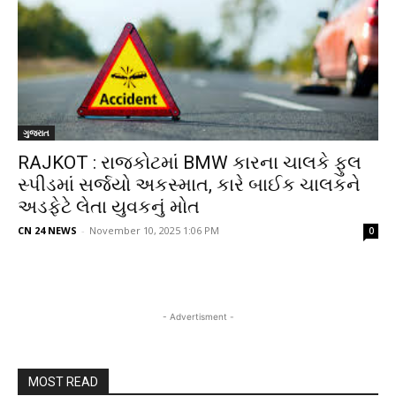
ગુજરાત
RAJKOT : રાજકોટમાં BMW કારના ચાલકે ફુલ
સ્પીડમાં સર્જયો અકસ્માત, કારે બાઈક ચાલકને
અડફેટે લેતા યુવકનું મોત
CN 24 NEWS
-
November 10, 2025 1:06 PM
0
- Advertisment -
MOST READ