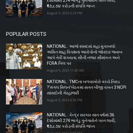
દેશોમાંથી 274 ભાગેડુ ગુનેગારોને પરત લાવી,
₹૧૭,૮૭૪ કરોડની સંપત્તિ જપ્ત
August 5, 2026 6:25 PM
POPULAR POSTS
NATIONAL : આજે સંસદમાં મહા મુકાબલો:
અમિત શાહ વિપક્ષના આરોપોનો જોરદાર જવાબ
આપે તેવી શક્યતા; સૌની નજર સીમાંકન અને
FCRA બિલ પર
August 6, 2026 11:20 AM
NATIONAL : TMCના બળવાખોરો વચ્ચે તિરાડ
?’મંગલ મિલન’બેઠકમા સતત બીજી વખત 3 NCPI
સાંસદોની ગેરહાજરી
August 5, 2026 6:50 PM
NATIONAL : કેન્દ્ર સરકાર સાત વર્ષમાં 36
દેશોમાંથી 274 ભાગેડુ ગુનેગારોને પરત લાવી,
₹૧૭,૮૭૪ કરોડની સંપત્તિ જપ્ત