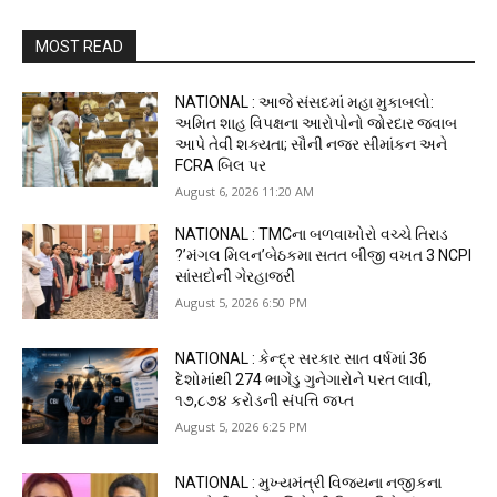
MOST READ
NATIONAL : આજે સંસદમાં મહા મુકાબલો:
અમિત શાહ વિપક્ષના આરોપોનો જોરદાર જવાબ
આપે તેવી શક્યતા; સૌની નજર સીમાંકન અને
FCRA બિલ પર
August 6, 2026 11:20 AM
NATIONAL : TMCના બળવાખોરો વચ્ચે તિરાડ
?’મંગલ મિલન’બેઠકમા સતત બીજી વખત 3 NCPI
સાંસદોની ગેરહાજરી
August 5, 2026 6:50 PM
NATIONAL : કેન્દ્ર સરકાર સાત વર્ષમાં 36
દેશોમાંથી 274 ભાગેડુ ગુનેગારોને પરત લાવી,
₹૧૭,૮૭૪ કરોડની સંપત્તિ જપ્ત
August 5, 2026 6:25 PM
NATIONAL : મુખ્યમંત્રી વિજયના નજીકના