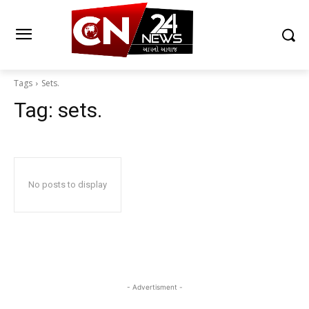
Tags
Sets.
Tag:
sets.
No posts to display
- Advertisment -