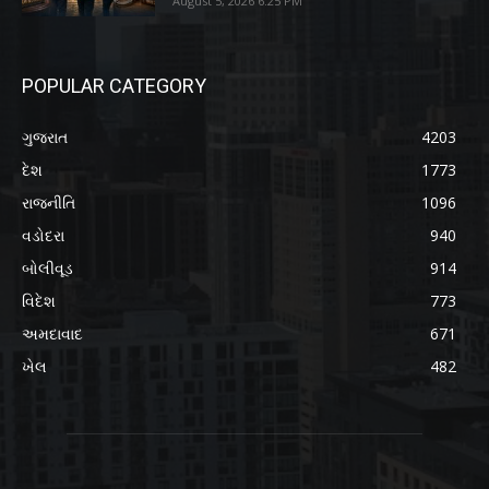
August 5, 2026 6:25 PM
POPULAR CATEGORY
ગુજરાત
4203
દેશ
1773
રાજનીતિ
1096
વડોદરા
940
બોલીવૂડ
914
વિદેશ
773
અમદાવાદ
671
ખેલ
482