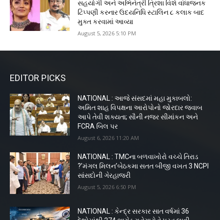
સહયોગી અને અભિનેત્રી ત્રિશા વિશે વાંધાજનક
ટિપ્પણી કરનાર ઉદયનિધિ સ્ટાલિન ૮ કલાક બાદ
મુક્ત કરવામાં આવ્યા
August 5, 2026 5:10 PM
EDITOR PICKS
NATIONAL : આજે સંસદમાં મહા મુકાબલો:
અમિત શાહ વિપક્ષના આરોપોનો જોરદાર જવાબ
આપે તેવી શક્યતા; સૌની નજર સીમાંકન અને
FCRA બિલ પર
August 6, 2026 11:20 AM
NATIONAL : TMCના બળવાખોરો વચ્ચે તિરાડ
?’મંગલ મિલન’બેઠકમા સતત બીજી વખત 3 NCPI
સાંસદોની ગેરહાજરી
August 5, 2026 6:50 PM
NATIONAL : કેન્દ્ર સરકાર સાત વર્ષમાં 36