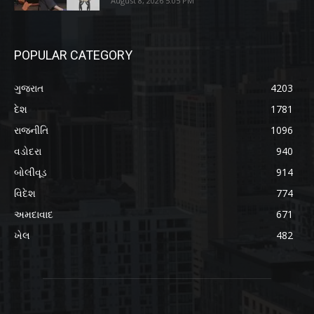
August 8, 2026 5:05 PM
POPULAR CATEGORY
ગુજરાત
4203
દેશ
1781
રાજનીતિ
1096
વડોદરા
940
બોલીવૂડ
914
વિદેશ
774
અમદાવાદ
671
ખેલ
482