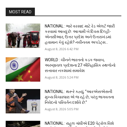
MOST READ
NATIONAL : ભારે વરસાદ માટે રેડ એલર્ટ જારી
કરવામાં આવ્યું છે. આગામી બે દિવસ દિલ્હી-
એનસીઆર, ઉત્તર પ્રદેશ અને ઉત્તરાખંડમાં
હવામાન કેવું રહેશે? નવીનતમ અપડેટ્સ...
August 8, 2026 6:42 PM
WORLD : ચીનને ભારતનો કડક જવાબ,
અરુણાચલ પ્રદેશના 27 ઐતિહાસિક સ્થળોનો
સત્તાવાર નકશામાં સમાવેશ
August 8, 2026 5:24 PM
NATIONAL : થરૂરે કહ્યું, “આરએસએસની
મુખ્ય વિચારધારા એ જ રહે છે, પરંતુ ભાગવતના
નિવેદનો પરિવર્તન દર્શાવે છે.”
August 8, 2026 5:05 PM
NATIONAL : રાહુલ ગાંધીએ E20 પેટ્રોલ વિશે