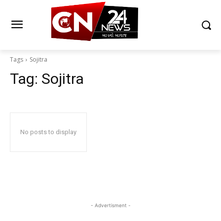
Tags
Sojitra
Tag:
Sojitra
No posts to display
- Advertisment -