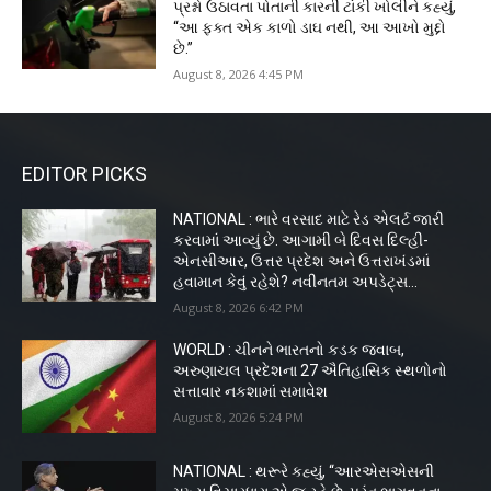
પ્રશ્નો ઉઠાવતા પોતાની કારની ટાંકી ખોલીને કહ્યું,
“આ ફક્ત એક કાળો ડાઘ નથી, આ આખો મુદ્દો
છે.”
August 8, 2026 4:45 PM
EDITOR PICKS
NATIONAL : ભારે વરસાદ માટે રેડ એલર્ટ જારી
કરવામાં આવ્યું છે. આગામી બે દિવસ દિલ્હી-
એનસીઆર, ઉત્તર પ્રદેશ અને ઉત્તરાખંડમાં
હવામાન કેવું રહેશે? નવીનતમ અપડેટ્સ...
August 8, 2026 6:42 PM
WORLD : ચીનને ભારતનો કડક જવાબ,
અરુણાચલ પ્રદેશના 27 ઐતિહાસિક સ્થળોનો
સત્તાવાર નકશામાં સમાવેશ
August 8, 2026 5:24 PM
NATIONAL : થરૂરે કહ્યું, “આરએસએસની