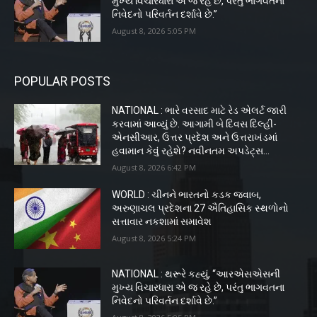
મુખ્ય વિચારધારા એ જ રહે છે, પરંતુ ભાગવતના
નિવેદનો પરિવર્તન દર્શાવે છે.”
August 8, 2026 5:05 PM
POPULAR POSTS
NATIONAL : ભારે વરસાદ માટે રેડ એલર્ટ જારી
કરવામાં આવ્યું છે. આગામી બે દિવસ દિલ્હી-
એનસીઆર, ઉત્તર પ્રદેશ અને ઉત્તરાખંડમાં
હવામાન કેવું રહેશે? નવીનતમ અપડેટ્સ...
August 8, 2026 6:42 PM
WORLD : ચીનને ભારતનો કડક જવાબ,
અરુણાચલ પ્રદેશના 27 ઐતિહાસિક સ્થળોનો
સત્તાવાર નકશામાં સમાવેશ
August 8, 2026 5:24 PM
NATIONAL : થરૂરે કહ્યું, “આરએસએસની
મુખ્ય વિચારધારા એ જ રહે છે, પરંતુ ભાગવતના
નિવેદનો પરિવર્તન દર્શાવે છે.”