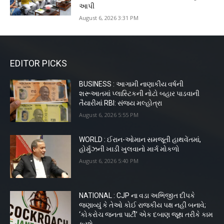
આપી
August 6, 2026 3:31 PM
EDITOR PICKS
BUSINESS : આગામી નાણાકીય વર્ષની
શરૂઆતમાં પ્લાસ્ટિકની નોટો બહાર પાડવાની
તૈયારીમાં RBI: સંજય મલ્હોત્રા
August 6, 2026 5:55 PM
WORLD : ઈરાન-ઓમાન સમજૂતી હાથવેંતમાં,
હોર્મુઝની ખાડી ખુલવાનો માર્ગ મોકળો
August 6, 2026 5:40 PM
NATIONAL : CJP ના વડા અભિજીત દીપકે
જણાવ્યું કે તેઓ કોઈ રાજકીય પક્ષ નહીં બનાવે;
‘કોકરોચ જનતા પાર્ટી’ એક દબાણ જૂથ તરીકે કામ
કરશે