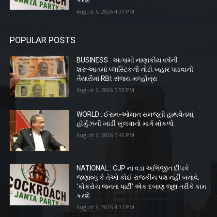
August 6, 2026 4:31 PM
POPULAR POSTS
BUSINESS : આગામી નાણાકીય વર્ષની
શરૂઆતમાં પ્લાસ્ટિકની નોટો બહાર પાડવાની
તૈયારીમાં RBI: સંજય મલ્હોત્રા
August 6, 2026 5:55 PM
WORLD : ઈરાન-ઓમાન સમજૂતી હાથવેંતમાં,
હોર્મુઝની ખાડી ખુલવાનો માર્ગ મોકળો
August 6, 2026 5:40 PM
NATIONAL : CJP ના વડા અભિજીત દીપકે
જણાવ્યું કે તેઓ કોઈ રાજકીય પક્ષ નહીં બનાવે;
‘કોકરોચ જનતા પાર્ટી’ એક દબાણ જૂથ તરીકે કામ
કરશે
August 6, 2026 4:31 PM