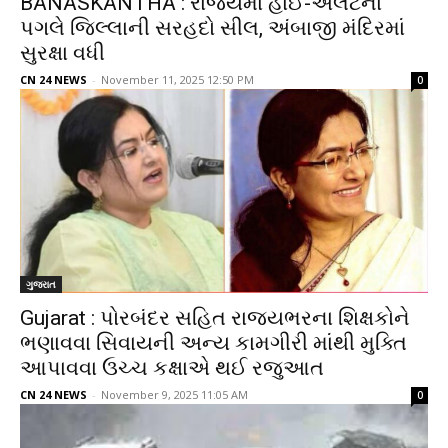
BANASKANTHA : રાજ્યમાં હાઈ-એલર્ટના
પગલે જિલ્લાની સરહદો સીલ, અંબાજી મંદિરમાં
સુરક્ષા વધી
CN 24 NEWS
-
November 11, 2025 12:50 PM
0
ગુજરાત
Gujarat : પોરબંદર સહિત રાજ્યભરના શિક્ષકોને
ભણાવવા સિવાયની અન્ય કામગીરી માંથી મુક્તિ
આપાવવા ઉચ્ચ કક્ષાએ થઈ રજુઆત
CN 24 NEWS
-
November 9, 2025 11:05 AM
0