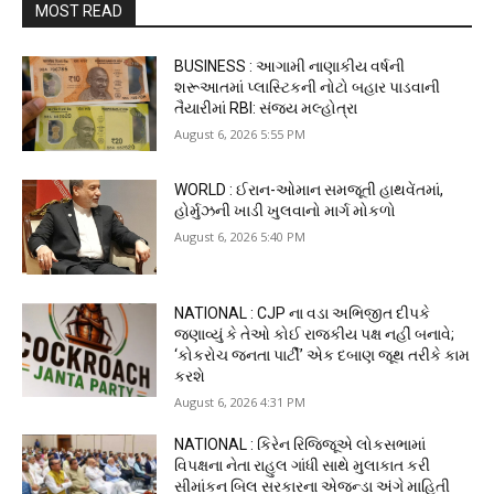
MOST READ
BUSINESS : આગામી નાણાકીય વર્ષની
શરૂઆતમાં પ્લાસ્ટિકની નોટો બહાર પાડવાની
તૈયારીમાં RBI: સંજય મલ્હોત્રા
August 6, 2026 5:55 PM
WORLD : ઈરાન-ઓમાન સમજૂતી હાથવેંતમાં,
હોર્મુઝની ખાડી ખુલવાનો માર્ગ મોકળો
August 6, 2026 5:40 PM
NATIONAL : CJP ના વડા અભિજીત દીપકે
જણાવ્યું કે તેઓ કોઈ રાજકીય પક્ષ નહીં બનાવે;
‘કોકરોચ જનતા પાર્ટી’ એક દબાણ જૂથ તરીકે કામ
કરશે
August 6, 2026 4:31 PM
NATIONAL : કિરેન રિજિજૂએ લોકસભામાં
વિપક્ષના નેતા રાહુલ ગાંધી સાથે મુલાકાત કરી
સીમાંકન બિલ સરકારના એજન્ડા અંગે માહિતી