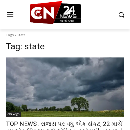
Tags
State
Tag:
state
ટોપ ન્યૂઝ
TOP NEWS : રાજ્ય પર વધુ એક સંકટ, 22 માર્ચે