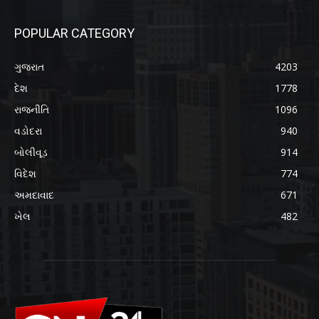
POPULAR CATEGORY
ગુજરાત
4203
દેશ
1778
રાજનીતિ
1096
વડોદરા
940
બોલીવૂડ
914
વિદેશ
774
અમદાવાદ
671
ખેલ
482