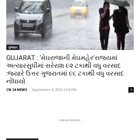
ગુજરાત
GUJARAT : ‘મેઘરાજાની મેઘમહેર’રાજ્યમાં
અત્યારસુધીમાં સરેરાશ ૯૨ ટકાથી વધુ વરસાદ
:જ્યારે ઉત્તર ગુજરાતમાં ૯૬ ટકાથી વધુ વરસાદ
નોંધાયો
CN 24 NEWS
-
September 4, 2025 2:04 PM
0
- Advertisment -