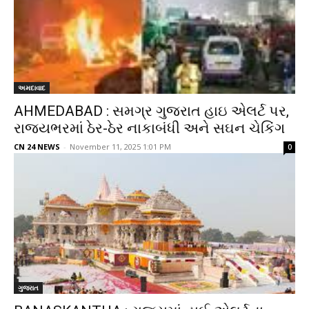
અમદાવાદ
AHMEDABAD : સમગ્ર ગુજરાત હાઇ એલર્ટ પર,
રાજ્યભરમાં ઠેર-ઠેર નાકાબંધી અને સઘન ચેકિંગ
CN 24 NEWS
-
November 11, 2025 1:01 PM
0
ગુજરાત