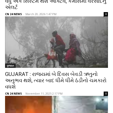
વધુ એક સિસ્ટમ થશે એક્ટિવ, કમોસમી વરસાદનું
એલર્ટ
CN 24 NEWS
-
March 20, 2026 1:47 PM
0
ગુજરાત
GUJARAT : રાજ્યમાં બે દિવસ બેવડી ઋતુનો
અનુભવ થશે, ત્યાર બાદ ધીમે ધીમે ઠંડીનો ચમકારો
વધશે
CN 24 NEWS
-
November 11, 2025 2:17 PM
0