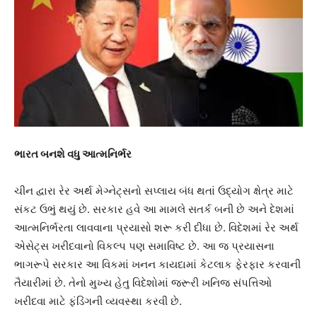
ભારત બનશે વધુ આત્મનિર્ભર
ચીન દ્વારા રેર અર્થ મેગ્નેટ્સનો સપ્લાય બંધ થતાં ઉદ્યોગ ક્ષેત્ર માટે
સંકટ ઉભું થયું છે. સરકાર હવે આ મામલે સતર્ક બની છે અને દેશમાં
આત્મનિર્ભરતા લાવવાના પ્રયાસો શરૂ કરી દીધા છે. વિદેશમાં રેર અર્થ
એસેટ્સ ખરીદવાનો વિકલ્પ પણ સમાવિષ્ટ છે. આ જ પ્રયાસના
ભાગરૂપે સરકાર આ વિકમાં ખનન કાયદામાં કેટલાક ફેરફાર કરવાની
તૈયારીમાં છે. તેનો મુખ્ય હેતુ વિદેશોમાં જરૂરી ખનિજ સંપત્તિઓ
ખરીદવા માટે ફંડિંગની વ્યવસ્થા કરવી છે.