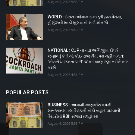
August 6, 2026 5:55 PM
WORLD : ઈરાન-ઓમાન સમજૂતી હાથવેંતમાં,
હોર્મુઝની ખાડી ખુલવાનો માર્ગ મોકળો
August 6, 2026 5:40 PM
NATIONAL : CJP ના વડા અભિજીત દીપકે
જણાવ્યું કે તેઓ કોઈ રાજકીય પક્ષ નહીં બનાવે;
‘કોકરોચ જનતા પાર્ટી’ એક દબાણ જૂથ તરીકે કામ
કરશે
August 6, 2026 4:31 PM
POPULAR POSTS
BUSINESS : આગામી નાણાકીય વર્ષની
શરૂઆતમાં પ્લાસ્ટિકની નોટો બહાર પાડવાની
તૈયારીમાં RBI: સંજય મલ્હોત્રા
August 6, 2026 5:55 PM