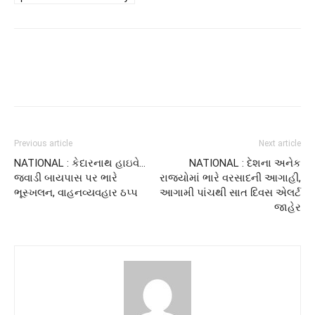
Previous article
Next article
NATIONAL : કેદારનાથ હાઇવે…
NATIONAL : દેશના અનેક
જવાડી બાયપાસ પર ભારે
રાજ્યોમાં ભારે વરસાદની આગાહી,
ભૂસ્ખલન, વાહનવ્યવહાર ઠપ્પ
આગામી પાંચથી સાત દિવસ એલર્ટ
જાહેર