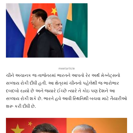
meetarticle
ચીને અચાનક જ તાજેતરમાં ભારતને આપતો રેર અર્થ મેગ્નેટ્સનો
સપ્લાય રોકી દીધી હતી. આ ક્ષેત્રમાં ચીનનો પહેલેથી જ ભારોભાર
દબદબો રહ્યો છે અને જ્યારે ઈચ્છે ત્યારે તે કોઇ પણ દેશને આ
સપ્લાય રોકી શકે છે. ભારતે હવે આવી સ્થિતિથી બચવા માટે તૈયારીઓ
શરૂ કરી દીધી છે.