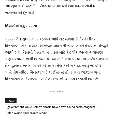
આ સુધારાથી જરૂરી ખનિજ કાચા માલની ઉપલબ્ધતા સંબંધિત
સમસ્યાઓ દૂર થશે
નિયમોમાં વધુ સરળતા
પ્રસ્તાવિત સુધારાથી રાજ્યોને અધિકાર મળશે કે તેઓ લીઝ
વિસ્તારમાં ભેગા થયેલા ખનિજને વધારાની રકમ લઇને વેચવાની મંજૂરી
આપી શકે. નિયમોને સરળ બનાવવા માટે કેટલીક અન્ય ભલામણો
પણ કરવામાં આવી છે. જેમ કે, જો કોઈ નવા પ્રકારના ખનિજ મળે તો
તેને હાલના ખનન લાઈસન્સમાં સામેલ કરી શકાય. આવું જ કોઈ
પાસે ડીપ-સીટેડ મિનરલ માટે લાઈસન્સ હોય તો તે આજુબાજુના
વિસ્તારોને લાઈસન્સમાં સામેલ કરવાનો અરજદાર બની શકે છે.
meetarticle
TAGS
government woke China's shock! bow down China earth magnets
plan worth 6000 crores ready