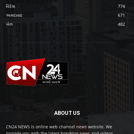
વિદેશ
774
અમદાવાદ
671
ખેલ
482
ABOUT US
CN24 NEWS is online web channel news website. We
provide you with the latest breaking news and videos