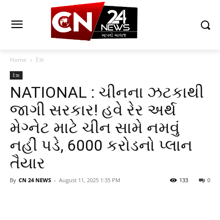
Home
દેશ
દેશ
NATIONAL : ચીનના ઝટકાથી
જાગી સરકાર! હવે રેર અર્થ
મેગ્નેટ માટે ચીન સામે નમવું
નહીં પડે, 6000 કરોડનો પ્લાન
તૈયાર
By
CN 24 NEWS
-
August 11, 2025 1:35 PM
133
0