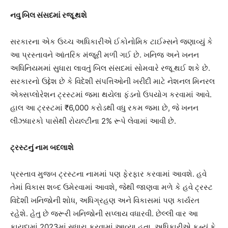
નવુ બિલ સંસદમાં રજૂ થશે
સરકારના એક ઉચ્ચ અધિકારીએ ઈકોનોમિક ટાઈમ્સને જણાવ્યું કે
આ પ્રસ્તાવને આંતરિક મંજૂરી મળી ગઈ છે. ખનિજ અને ખનન
અધિનિયમમાં સુધારા લાવતું બિલ સંસદમાં સોમવારે રજૂ થઈ શકે છે.
સરકારનો ઉદ્દેશ છે કે વિદેશી સંપત્તિઓની ખરીદી માટે નેશનલ મિનરલ
એક્સપ્લોરેશન ટ્રસ્ટમાં જમા થયેલા ફંડનો ઉપયોગ કરવામાં આવે.
હાલ આ ટ્રસ્ટમાં ₹6,000 કરોડથી વધુ રકમ જમા છે, જે ખનન
લીઝધારકો પાસેથી રોયલ્ટીના 2% રૂપે લેવામાં આવી છે.
ટ્રસ્ટનું નામ બદલાશે
પ્રસ્તાવ મુજબ ટ્રસ્ટના નામમાં પણ ફેરફાર કરવામાં આવશે. હવે
તેમાં વિકાસ શબ્દ ઉમેરવામાં આવશે, જેથી જાણવા મળે કે હવે ટ્રસ્ટ
વિદેશી ખનિજોની શોધ, અધિગ્રહણ અને વિકાસમાં પણ કાર્યરત
રહેશે. હેતુ છે જરૂરી ખનિજોની સપ્લાય વધારવી. છેલ્લી વાર આ
કાયદામાં 2023માં સુધારા કરવામાં આવ્યા હતા. અધિકારીએ કહ્યું કે