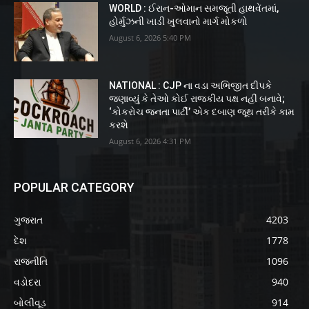
WORLD : ઈરાન-ઓમાન સમજૂતી હાથવેંતમાં,
હોર્મુઝની ખાડી ખુલવાનો માર્ગ મોકળો
August 6, 2026 5:40 PM
NATIONAL : CJP ના વડા અભિજીત દીપકે
જણાવ્યું કે તેઓ કોઈ રાજકીય પક્ષ નહીં બનાવે;
‘કોકરોચ જનતા પાર્ટી’ એક દબાણ જૂથ તરીકે કામ
કરશે
August 6, 2026 4:31 PM
POPULAR CATEGORY
ગુજરાત
4203
દેશ
1778
રાજનીતિ
1096
વડોદરા
940
બોલીવૂડ
914