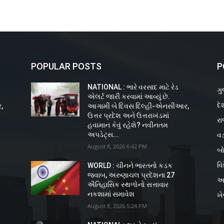
POPULAR POSTS
P
NATIONAL : ભારે વરસાદ માટે રેડ
ગુ
એલર્ટ જારી કરવામાં આવ્યું છે.
દે
,
આગામી બે દિવસ દિલ્હી-એનસીઆર,
ઉત્તર પ્રદેશ અને ઉત્તરાખંડમાં
રા
હવામાન કેવું રહેશે? નવીનતમ
વડ
અપડેટ્સ...
August 8, 2026 6:42 PM
બો
વિ
WORLD : ચીનને ભારતનો કડક
જવાબ, અરુણાચલ પ્રદેશના 27
અ
ઐતિહાસિક સ્થળોનો સત્તાવાર
નકશામાં સમાવેશ
ખ
August 8, 2026 5:24 PM