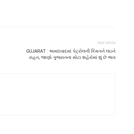
Next article
GUJARAT : અમદાવાદમાં પેટ્રોલની કિંમતને લઇને
રાહત, જાણો ગુજરાતના મોટા શહેરોમાં શું છે ભાવ