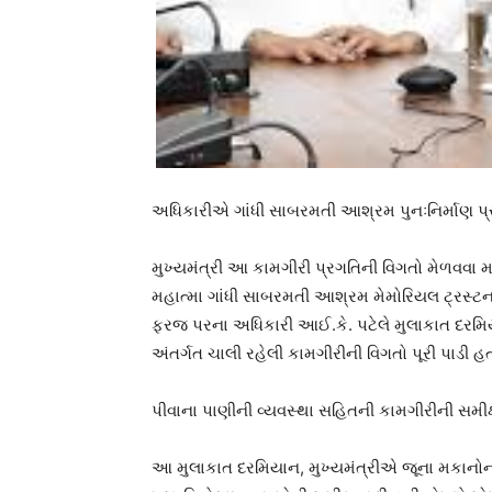
અધિકારીએ ગાંધી સાબરમતી આશ્રમ પુનઃનિર્માણ પ્રો
મુખ્યમંત્રી આ કામગીરી પ્રગતિની વિગતો મેળવવા 
મહાત્મા ગાંધી સાબરમતી આશ્રમ મેમોરિયલ ટ્રસ્ટ
ફરજ પરના અધિકારી આઈ.કે. પટેલે મુલાકાત દરમિયા
અંતર્ગત ચાલી રહેલી કામગીરીની વિગતો પૂરી પાડી હત
પીવાના પાણીની વ્યવસ્થા સહિતની કામગીરીની સમીક્
આ મુલાકાત દરમિયાન, મુખ્યમંત્રીએ જૂના મકાનોના ર