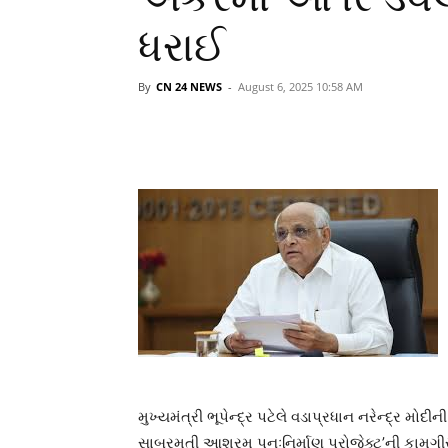
ધરાઈ
By
CN 24 NEWS
-
August 6, 2025 10:58 AM
મુખ્યમંત્રી ભૂપેન્દ્ર પટેલે વડાપ્રધાન નરેન્દ્ર મોદી
સાબરમતી આશ્રમ પુનઃનિર્માણ પ્રોજેક્ટ’ની કામગીરીની