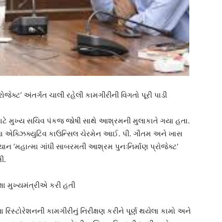
જેક્ટ’ અંતર્ગત ચાલી રહેલી કામગીરીની વિગતો પૂરી પાડી
માટે મુખ્ય સચિવ પંકજ જોષી સાથે આશ્રમની મુલાકાતે ગયા હતા.
ના એક્ઝિક્યુટિવ કાઉન્સિલ ચેરમેન આઈ. પી. ગૌતમ અને ખાસ
ન ‘મહાત્મા ગાંધી સાબરમતી આશ્રમ પુનઃનિર્માણ પ્રોજેક્ટ’
ી.
ષા મુખ્યમંત્રીએ કરી હતી
િસ્ટોરેશનની કામગીરીનું નિરીક્ષણ કરીને પૂર્ણ થયેલા કામો અને