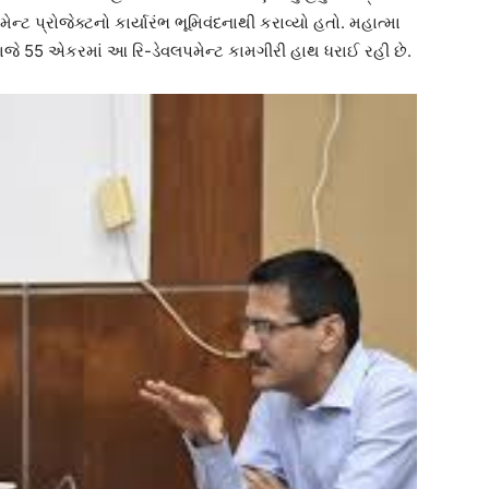
મેન્ટ પ્રોજેક્ટનો કાર્યારંભ ભૂમિવંદનાથી કરાવ્યો હતો. મહાત્મા
દાજે 55 એકરમાં આ રિ-ડેવલપમેન્ટ કામગીરી હાથ ધરાઈ રહી છે.