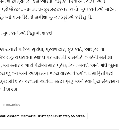
 સોમનાથ છાત્રાલય, દસ ઓરડી, વણિક પરિવારની ચાલી અને
રોજેક્ટમાં ચાલતા ઇન્ફ્રાસ્ટ્રક્ચર કામો, મુલાકાતીઓ માટેના
સહિતની કામગીરીની સમીક્ષા મુખ્યમંત્રીએ કરી હતી.
શનો પણ મુલાકાતીઓ નિહાળી શકશે
નારી પાર્કિંગ સુવિધા, પ્રવેશદ્વાર, ફૂડ કોર્ટ, આશ્રમના
સિક મહત્વ ધરાવતા સ્થળો પર ચાલતી કામગીરી વગેરેની સમીક્ષા
ે કે, આ સ્મારક ભાવિ પેઢીઓ માટે પ્રેરણારૂપ બનશે અને ગાંધીજીના
વ્ય જીવન અને આશ્રમના ભવ્ય વારસાને દર્શાવતા માહિતીપ્રદ
્રમથી શરૂ કરવામાં આવેલા સત્યાગ્રહ અને સ્વાતંત્ર્ય સંગ્રામને
હાળી શકશે.
meetarticle
ati Ashram Memorial Trust approximately 55 acres.