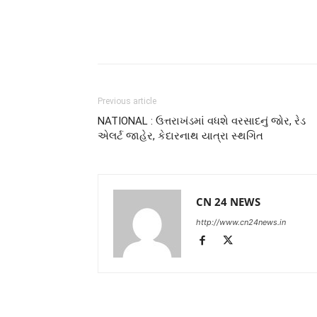
Previous article
NATIONAL : ઉત્તરાખંડમાં વધશે વરસાદનું જોર, રેડ
એલર્ટ જાહેર, કેદારનાથ યાત્રા સ્થગિત
CN 24 NEWS
http://www.cn24news.in