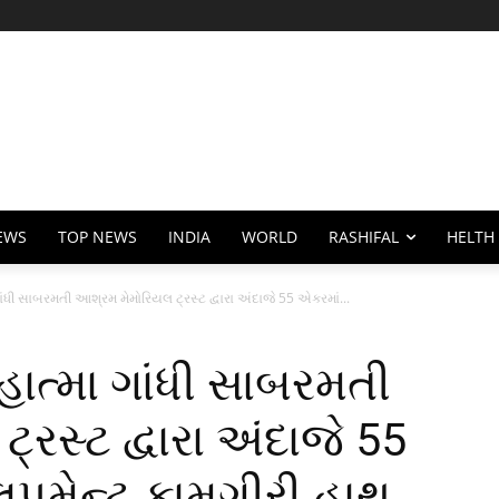
EWS
TOP NEWS
INDIA
WORLD
RASHIFAL
HELTH
ી સાબરમતી આશ્રમ મેમોરિયલ ટ્રસ્ટ દ્વારા અંદાજે 55 એકરમાં...
ત્મા ગાંધી સાબરમતી
રસ્ટ દ્વારા અંદાજે 55
લપમેન્ટ કામગીરી હાથ