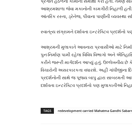
પ્રગતિ હેઠળના કામોની સમીક્ષા કરી હતી. તેમણે
આશ્રમશાળા જેવા મકાનોની કામગીરી નિહાળી હતી. પ્
આંતરિક રસ્તા, ડ્રેનેજ, પીવાના પાણીની વ્યવસ્થા 
સ્વાતંત્ર્ય સંગ્રામને દર્શાવતા ઇન્ટરેક્ટિવ પ્રદર્
આશ્રમની મુલાકાતે આવનારા પ્રવાસીઓ માટે નિર્માણ થ
પુનઃનિર્માણ પામી રહેલા વિવિધ વિભાગો અને ઐતિહા
કરીને જરૂરી માર્ગદર્શન આપ્યું હતું. ઉલ્લેખનીય છ
વિચારોની અસરકારકતા વધારશે. અહીં ગાંધીજીના દિ
પ્રદર્શનોની સાથે જ પૂજ્ય બાપુ દ્વારા સાબરમતી આશ
દર્શાવતા ઇન્ટરેક્ટિવ પ્રદર્શનો પણ મુલાકાતીઓ નિ
TAGS
redevelopment carried Mahatma Gandhi Sabarm