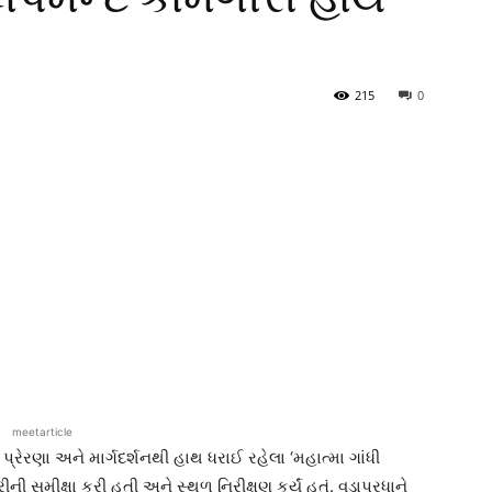
215
0
meetarticle
ની પ્રેરણા અને માર્ગદર્શનથી હાથ ધરાઈ રહેલા ‘મહાત્મા ગાંધી
 સમીક્ષા કરી હતી અને સ્થળ નિરીક્ષણ કર્યું હતું. વડાપ્રધાને