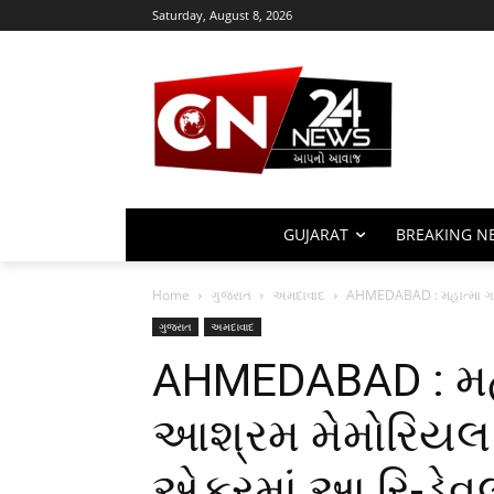
Saturday, August 8, 2026
GUJARAT
BREAKING N
Home
ગુજરાત
અમદાવાદ
AHMEDABAD : મહાત્મા ગાંધ
ગુજરાત
અમદાવાદ
AHMEDABAD : મહા
આશ્રમ મેમોરિયલ ટ્
એકરમાં આ રિ-ડેવ