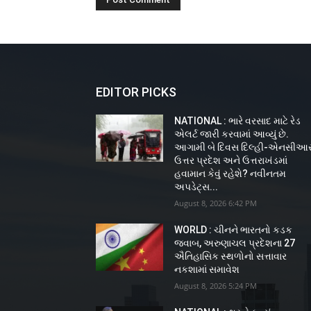
EDITOR PICKS
NATIONAL : ભારે વરસાદ માટે રેડ
એલર્ટ જારી કરવામાં આવ્યું છે.
આગામી બે દિવસ દિલ્હી-એનસીઆર
ઉત્તર પ્રદેશ અને ઉત્તરાખંડમાં
હવામાન કેવું રહેશે? નવીનતમ
અપડેટ્સ...
August 8, 2026 6:42 PM
WORLD : ચીનને ભારતનો કડક
જવાબ, અરુણાચલ પ્રદેશના 27
ઐતિહાસિક સ્થળોનો સત્તાવાર
નકશામાં સમાવેશ
August 8, 2026 5:24 PM