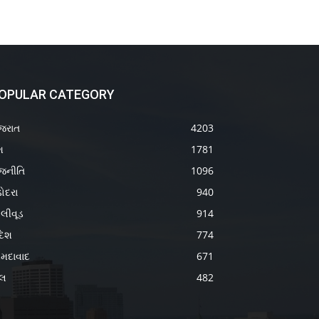
OPULAR CATEGORY
જરાત
4203
શ
1781
જનીતિ
1096
ોદરા
940
લીવૂડ
914
દેશ
774
મદાવાદ
671
ેલ
482