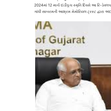
2024માં 12 માર્ચ દાંડીકૂચ સ્મૃતિ દિવસે આ રિ-ડેવલપ
ગાંધી સાબરમતી આશ્રમ મેમોરિયલ ટ્રસ્ટ દ્વારા અં