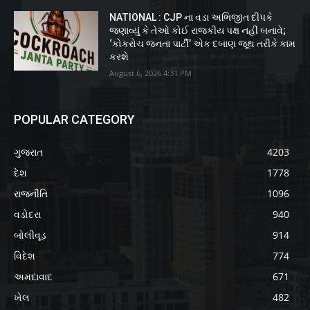
NATIONAL : CJP ના વડા અભિજીત દીપકે
જણાવ્યું કે તેઓ કોઈ રાજકીય પક્ષ નહીં બનાવે;
‘કોકરોચ જનતા પાર્ટી’ એક દબાણ જૂથ તરીકે કામ
કરશે
August 6, 2026 4:31 PM
POPULAR CATEGORY
ગુજરાત
4203
દેશ
1778
રાજનીતિ
1096
વડોદરા
940
બોલીવૂડ
914
વિદેશ
774
અમદાવાદ
671
ખેલ
482