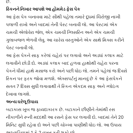
છે.
સ્કિનને નિખાર આપશે આ હોમમેડ ફેસ પેક
આ ફેસ પેક બનાવવા માટે સૌથી પહેલા તમારે દૂધમાં ચિંરોજી નાખી
પલાળી રાખો અને બાદમાં તેની પેસ્ટ બનાવી લો. આ પેસ્ટમાં એક
ચમચી એલોવેરા જેલ, એક ચમચી ગ્લિસરિન અને એક ચમચી
ગુલાબજળ ભેળવી લેવુ. આ ચારેય વસ્તુઓને એક સાથે મિક્સ કરીને
પેસ્ટ બનાવી લો.
આ ફેસ પેકને સાફ કરેલાં ચહેરાં પર લગાવો અને અડધાં કલાક માટે
લગાવીને છોડી દો. અડધાં કલાક બાદ હળવા હાથોથી ચહેરા પરના
પેકને ધીમાં હાથે મસાજ કરો અને પછી ધોઇ લો. તમને પહેલાં જ દિવસે
સ્કિન પર ફરક જોવા મળશે. એક્સપર્ટનું માનવું છે કે આ ફેસપેકને
સતત 7 દિવસ સુધી લગાવાથી તે સ્કિન એકદમ સાફ અને ગ્લોઇંગ
દેખાવા લાગશે.
અન્ય ઘરેલૂ ઉપાય
બટાકાસ ખુબ જ ફાયદાકારક છે. બટાકાને છીણીને તેમાંથી રસ
નીકાળીને રૂની મદદથી આ રસને ફેસ પર લગાવી દો. બાદમાં તેને 20
મિનિટ સુધી રહેવા દો અને પછી ચોખ્ખા પાણીથી ધોઇ લો. આ ઉપાય
અઠવાડિયામાં 1 કે 2 વખત કરી શકો છો.