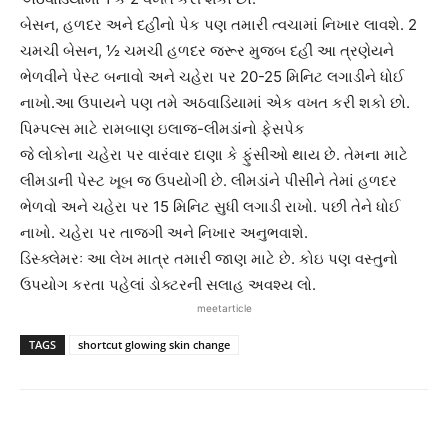
બેસન, હળદર અને દહીંનો પેક પણ તમારી ત્વચામાં નિખાર લાવશે. 2
ચમચી બેસન, ½ ચમચી હળદર જરૂર મુજબ દહીં આ ત્રણેયને
ભેળવીને પેસ્ટ બનાવો અને ચહેરા પર 20-25 મિનિટ લગાડીને ધોઈ
નાખો.આ ઉપાયને પણ તમે અઠવાડિયામાં એક વખત કરી શકો છો.
પિમ્પલ્સ માટે રામબાણ ઇલાજ-લીમડાંનો ફેસપેક
જે લોકોના ચહેરા પર વારંવાર દાણા કે ફુંસીઓ થાય છે. તેમના માટે
લીમડાની પેસ્ટ ખૂબ જ ઉપયોગી છે. લીમડાંને પીસીને તેમાં હળદર
ભેળવો અને ચહેરા પર 15 મિનિટ સુધી લગાડી રાખો. પછી તેને ધોઈ
નાખો. ચહેરા પર તાજગી અને નિખાર અનુભવાશે.
ડિસ્ક્લેમરઃ આ લેખ માત્ર તમારી જાણ માટે છે. કોઇ પણ વસ્તુનો
ઉપયોગ કરતા પહેલાં ડોક્ટરની સલાહ અવશ્ય લો.
meetarticle
TAGS
shortcut glowing skin change