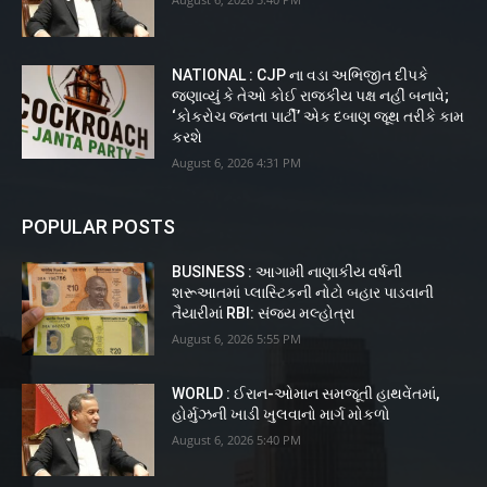
NATIONAL : CJP ના વડા અભિજીત દીપકે
જણાવ્યું કે તેઓ કોઈ રાજકીય પક્ષ નહીં બનાવે;
‘કોકરોચ જનતા પાર્ટી’ એક દબાણ જૂથ તરીકે કામ
કરશે
August 6, 2026 4:31 PM
POPULAR POSTS
BUSINESS : આગામી નાણાકીય વર્ષની
શરૂઆતમાં પ્લાસ્ટિકની નોટો બહાર પાડવાની
તૈયારીમાં RBI: સંજય મલ્હોત્રા
August 6, 2026 5:55 PM
WORLD : ઈરાન-ઓમાન સમજૂતી હાથવેંતમાં,
હોર્મુઝની ખાડી ખુલવાનો માર્ગ મોકળો
August 6, 2026 5:40 PM