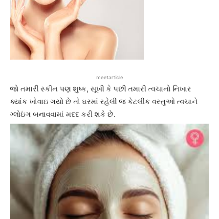
meetarticle
જો તમારી સ્કીન પણ શુષ્ક, સૂખી કે પછી તમારી ત્વચાનો નિખાર
ક્યાંક ખોવાઇ ગયો છે તો ઘરમાં રહેલી જ કેટલીક વસ્તુઓ ત્વચાને
ગ્લોઇંગ બનાવવામાં મદદ કરી શકે છે.