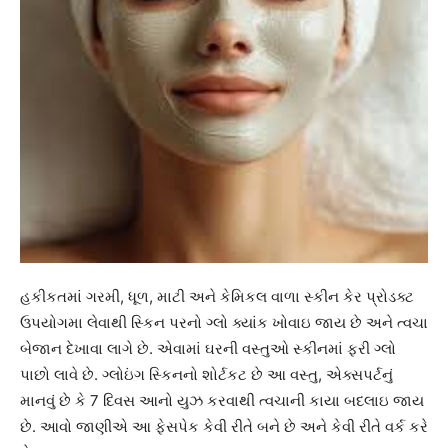
હકીકતમાં ગરમી, ધૂળ, માટી અને કેમિકલ વાળા સ્કીન કેર પ્રોડક્ટ
ઉપયોગમા લેવાથી સ્કિન પરનો ગ્લો ક્યાંક ખોવાઇ જાય છે અને ત્વચા
બેજાન દેખાવા લાગે છે. એવામાં ઘરની વસ્તુઓ સ્કીનમાં ફરી ગ્લો
પાછો લાવે છે. ગ્લોઇંગ સ્કિનનો શોર્ટકટ છે આ વસ્તુ, એક્સપર્ટનું
માનવું છે કે 7 દિવસ આનો યુઝ કરવાથી ત્વચાની કાયા બદલાઇ જાય
છે. આવો જાણીએ આ ફેસપેક કેવી રીતે બને છે અને કેવી રીતે વર્ક કરે