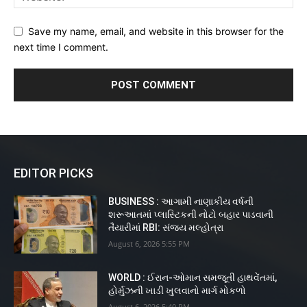
Save my name, email, and website in this browser for the
next time I comment.
EDITOR PICKS
BUSINESS : આગામી નાણાકીય વર્ષની
શરૂઆતમાં પ્લાસ્ટિકની નોટો બહાર પાડવાની
તૈયારીમાં RBI: સંજય મલ્હોત્રા
August 6, 2026 5:55 PM
WORLD : ઈરાન-ઓમાન સમજૂતી હાથવેંતમાં,
હોર્મુઝની ખાડી ખુલવાનો માર્ગ મોકળો
August 6, 2026 5:40 PM