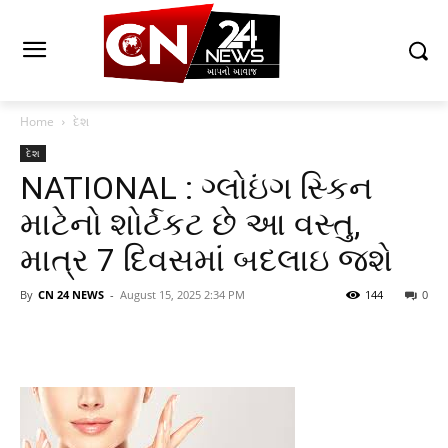
Home
દેશ
દેશ
NATIONAL : ગ્લોઇંગ સ્કિન
માટેનો શોર્ટકટ છે આ વસ્તુ,
માત્ર 7 દિવસમાં બદલાઇ જશે
By
CN 24 NEWS
-
August 15, 2025 2:34 PM
144
0