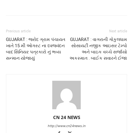
Previous article
Next article
GUJARAT : જરોદ ગ્રામ પંચાયત
GUJARAT : વાગરાની ગોકુલધામ
ખાતે 15 મી ઓગસ્ટ ના ધ્વજવંદન
સોસાયટી નજીક આઇસર ટેમ્પો
બાદ સિનિયર પત્રકારો નું ભવ્ય
અને બાઇક વચ્ચે સર્જાયો
સન્માન યોજાયું
અકસ્માત . બાઈક સવારને ઈજા
CN 24 NEWS
http://www.cn24news.in