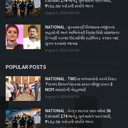
દેશોમાંથી 274 ભાગેડુ ગુનેગારોને પરત લાવી,
₹૧૭,૮૭૪ કરોડની સંપત્તિ જપ્ત
August 5, 2026 6:25 PM
NATIONAL : મુખ્યમંત્રી વિજયના નજીકના
સહયોગી અને અભિનેત્રી ત્રિશા વિશે વાંધાજનક
ટિપ્પણી કરનાર ઉદયનિધિ સ્ટાલિન ૮ કલાક બાદ
મુક્ત કરવામાં આવ્યા
August 5, 2026 5:10 PM
POPULAR POSTS
NATIONAL : TMCના બળવાખોરો વચ્ચે તિરાડ
?’મંગલ મિલન’બેઠકમા સતત બીજી વખત 3
NCPI સાંસદોની ગેરહાજરી
August 5, 2026 6:50 PM
NATIONAL : કેન્દ્ર સરકાર સાત વર્ષમાં 36
દેશોમાંથી 274 ભાગેડુ ગુનેગારોને પરત લાવી,
₹૧૭,૮૭૪ કરોડની સંપત્તિ જપ્ત