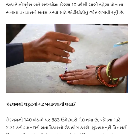
જ્યારે કોંગ્રેસ બંને રાજ્યોમાં છેલ્લા 10 વર્ષથી ચાલી રહેલા પોતાના
સત્તાના વનવાસને ખતમ કરવા માટે એડીચોટીનું જોર લગાવી રહી છે.
કેરલમમાં લેફ્ટનો ગઢ બચાવવાની લડાઈ
કેરલમની 140 બેઠકો પર 883 ઉમેદવારો મેદાનમાં છે, જેમના માટે
2.71 કરોડ મતદારો મતાધિકારનો ઉપયોગ કરશે. મુખ્યમંત્રી પિનરાઈ