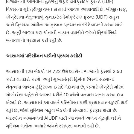
વિજયનની આગેવાની હેઠળનું લેફ્ટ ડેમોક્રેટિક ફ્રન્ટ (LDF)
વિકાસના મુદ્દે ત્રીજી વખત સત્તામાં આવવા આશાવાદી છે. બીજી તરફ,
કોંગ્રેસના નેતૃત્વવાળું યુનાઈટેડ ડેમોક્રેટિક ફ્રન્ટ (UDF) રાહુલ
અને પ્રિયંકા ગાંધીના આક્રમક પ્રચારના જોરે વાપસી કરવા માંગે
છે. અહીં ભાજપ પણ પોતાની તાકાત વધારીને જંગને ત્રિપાંખિયો
બનાવવાનો પ્રયાસ કરી રહી છે.
આસામમાં પરિસીમન પછીની પ્રથમ કસોટી
આસામની 126 બેઠકો પર 722 ઉમેદવારોના ભાગ્યનો ફેંસલો 2.50
કરોડ મતદારો કરશે. અહીં મુખ્યમંત્રી હિમંતા બિસ્વા સરમાના
નેતૃત્વમાં ભાજપ હેટ્રિકના ઈરાદે મેદાનમાં છે, જ્યારે કોંગ્રેસે ગૌરવ
ગોગોઈના ચહેરાને આગળ ધરીને 10 વર્ષનો વનવાસ ખતમ કરવા દાવ
ખેલ્યો છે. આસામમાં આ વખતે પરિસીમન પછી પ્રથમવાર ચૂંટણી થઈ
રહી છે, જેમાં મુસ્લિમ બહુલ બેઠકોની સંખ્યામાં ફેરફાર થયો છે.
બદરુદ્દીન અજમલની AIUDF પાર્ટી આ વખતે અલગ ચૂંટણી લડીને
મુસ્લિમ મતોના આધારે જંગને રસપ્રદ બનાવી રહી છે.