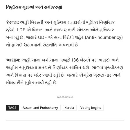
નિર્ણાયક મુદ્દાઓ અને સમીકરણો
કેરલમ:
અહીં ખ્રિસ્તી અને મુસ્લિમ મતદારોની ભૂમિકા નિર્ણાયક
રહેશે. LDF એ વિકાસ અને કલ્યાણકારી યોજનાઓને હથિયાર
બનાવ્યું છે, જ્યારે UDF એ સત્તા વિરોધી લહેર (Anti-incumbency)
નો ફાયદો ઉઠાવવાની રણનીતિ અપનાવી છે.
આસામ:
અહીં ચાના બગીચાના મજૂરો (36 બેઠકો પર અસર) અને
અહોમ સમુદાયના મતદારો નિર્ણાયક સાબિત થશે. ભાજપ ધ્રુવીકરણ
અને વિકાસ પર જોર આપી રહી છે, જ્યારે કોંગ્રેસ ભ્રષ્ટાચાર અને
મોંઘવારીને મુદ્દો બનાવી રહી છે.
meetarticle
TAGS
Assam and Puducherry
Kerala
Voting begins