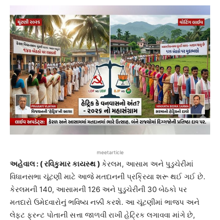
meetarticle
અહેવાલ : ( રવિકુમાર કાયસ્થ )
કેરલમ, આસામ અને પુડુચેરીમાં
વિધાનસભા ચૂંટણી માટે આજે મતદાનની પ્રક્રિયા શરૂ થઈ ગઈ છે.
કેરલમની 140, આસામની 126 અને પુડુચેરીની 30 બેઠકો પર
મતદારો ઉમેદવારોનું ભવિષ્ય નક્કી કરશે. આ ચૂંટણીમાં ભાજપ અને
લેફ્ટ ફ્રન્ટ પોતાની સત્તા જાળવી રાખી હેટ્રિક લગાવવા માંગે છે,