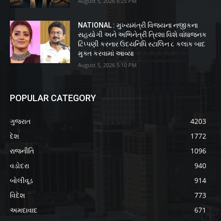
August 5, 2026 6:25 PM
NATIONAL : મુખ્યમંત્રી વિજયના નજીકના
સહયોગી અને અભિનેત્રી ત્રિશા વિશે વાંધાજનક
ટિપ્પણી કરનાર ઉદયનિધિ સ્ટાલિન ૮ કલાક બાદ
મુક્ત કરવામાં આવ્યા
August 5, 2026 5:10 PM
POPULAR CATEGORY
ગુજરાત
4203
દેશ
1772
રાજનીતિ
1096
વડોદરા
940
બોલીવૂડ
914
વિદેશ
773
અમદાવાદ
671