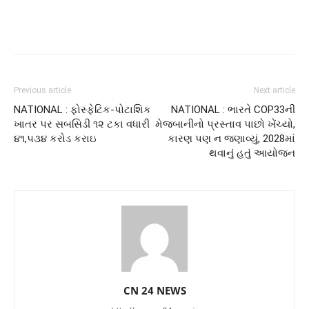
Previous article
Next article
NATIONAL : ફોસ્ફેટિક-પોટાશિક
NATIONAL : ભારતે COP33ની
ખાતર પર સબસિડી ૧૨ ટકા વધારી
મેજબાનીનો પ્રસ્તાવ પાછો ખેંચ્યો,
૪૧,૫૩૪ કરોડ કરાઇ
કારણ પણ ન જણાવ્યું, 2028માં
થવાનું હતું આયોજન
CN 24 NEWS