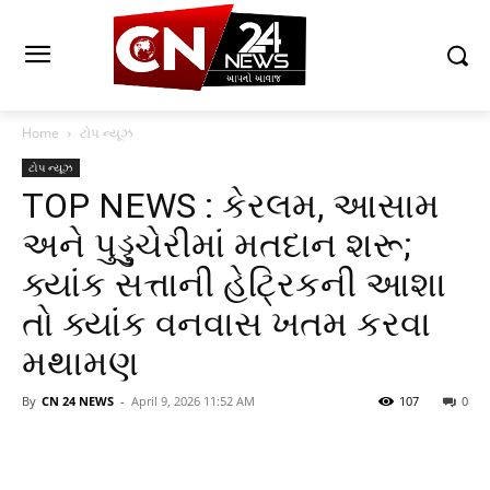
Home
ટોપ ન્યૂઝ
ટોપ ન્યૂઝ
TOP NEWS : કેરલમ, આસામ
અને પુડ્ડુચેરીમાં મતદાન શરૂ;
ક્યાંક સત્તાની હેટ્રિકની આશા
તો ક્યાંક વનવાસ ખતમ કરવા
મથામણ
By
CN 24 NEWS
-
April 9, 2026 11:52 AM
107
0