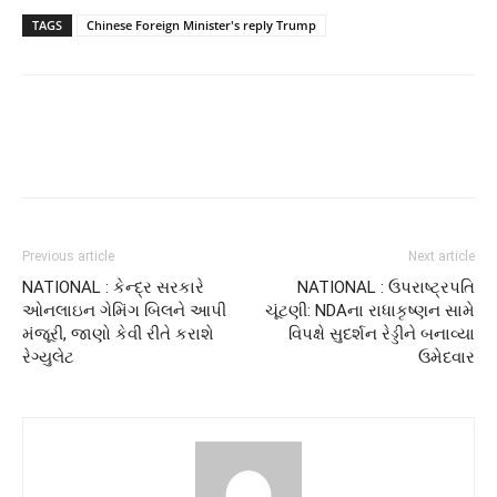
TAGS
Chinese Foreign Minister's reply Trump
Previous article
Next article
NATIONAL : કેન્દ્ર સરકારે
NATIONAL : ઉપરાષ્ટ્રપતિ
ઓનલાઇન ગેમિંગ બિલને આપી
ચૂંટણી: NDAના રાધાકૃષ્ણન સામે
મંજૂરી, જાણો કેવી રીતે કરાશે
વિપક્ષે સુદર્શન રેડ્ડીને બનાવ્યા
રેગ્યુલેટ
ઉમેદવાર