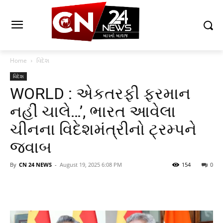
Home
વિદેશ
વિદેશ
WORLD : એકતરફી ફરમાન
નહીં ચાલે…’, ભારત આવેલા
ચીનના વિદેશમંત્રીનો ટ્રમ્પને
જવાબ
By
CN 24 NEWS
-
August 19, 2025 6:08 PM
154
0