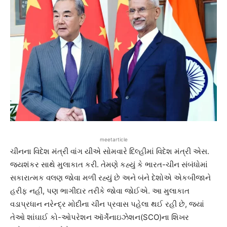
meetarticle
ચીનના વિદેશ મંત્રી વાંગ યીએ સોમવારે દિલ્હીમાં વિદેશ મંત્રી એસ.
જયશંકર સાથે મુલાકાત કરી. તેમણે કહ્યું કે ભારત-ચીન સંબંધોમાં
સકારાત્મક વલણ જોવા મળી રહ્યું છે અને બંને દેશોએ એકબીજાને
હરીફ નહીં, પણ ભાગીદાર તરીકે જોવા જોઈએ. આ મુલાકાત
વડાપ્રધાન નરેન્દ્ર મોદીના ચીન પ્રવાસ પહેલા થઈ રહી છે, જ્યાં
તેઓ શાંઘાઈ કો-ઓપરેશન ઑર્ગેનાઇઝેશન(SCO)ના શિખર