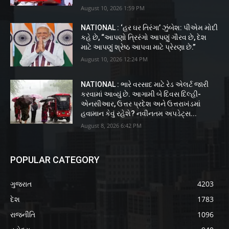
August 10, 2026 1:59 PM
NATIONAL : ‘હર ઘર તિરંગા’ ઝુંબેશ: પીએમ મોદી
કહે છે, “આપણો ત્રિરંગો આપણું ગૌરવ છે, દેશ
માટે આપણું શ્રેષ્ઠ આપવા માટે પ્રેરણા છે.”
August 10, 2026 12:24 PM
NATIONAL : ભારે વરસાદ માટે રેડ એલર્ટ જારી
કરવામાં આવ્યું છે. આગામી બે દિવસ દિલ્હી-
એનસીઆર, ઉત્તર પ્રદેશ અને ઉત્તરાખંડમાં
હવામાન કેવું રહેશે? નવીનતમ અપડેટ્સ...
August 8, 2026 6:42 PM
POPULAR CATEGORY
ગુજરાત
4203
દેશ
1783
રાજનીતિ
1096