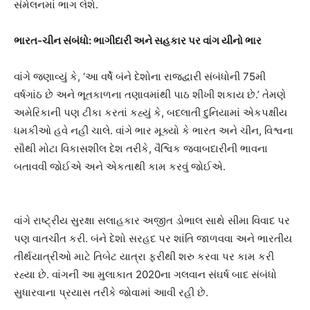
સંમેલનમાં ભાગ લેશે.
ભારત-ચીન સંબંધો: ભાગીદારી અને સહકાર પર વાંગ યીનો ભાર
વાંગે જણાવ્યું કે, ‘આ વર્ષે બંને દેશોના રાજદ્વારી સંબંધોની 75મી
વર્ષગાંઠ છે અને ભૂતકાળના તણાવમાંથી પાઠ શીખી શકાય છે.’ તેમણે
અમેરિકાની પણ ટીકા કરતાં કહ્યું કે, બદલાતી દુનિયામાં એકપક્ષીય
ધમકીઓ હવે નહીં ચાલે. વાંગે ભાર મૂક્યો કે ભારત અને ચીન, વિશ્વના
સૌથી મોટા વિકાસશીલ દેશ તરીકે, વૈશ્વિક જવાબદારીની ભાવના
બતાવવી જોઈએ અને એકતાથી કામ કરવું જોઈએ.
વાંગે રાષ્ટ્રીય સુરક્ષા સલાહકાર અજીત ડોભાલ સાથે સીમા વિવાદ પર
પણ વાતચીત કરી. બંને દેશો સરહદ પર શાંતિ જાળવવા અને ભારતીય
તીર્થયાત્રીઓ માટે તિબેટ યાત્રા ફરીથી શરુ કરવા પર કામ કરી
રહ્યા છે. વાંગની આ મુલાકાત 2020ના ગલવાન સંઘર્ષ બાદ સંબંધો
સુધારવાના પ્રયાસ તરીકે જોવામાં આવી રહી છે.