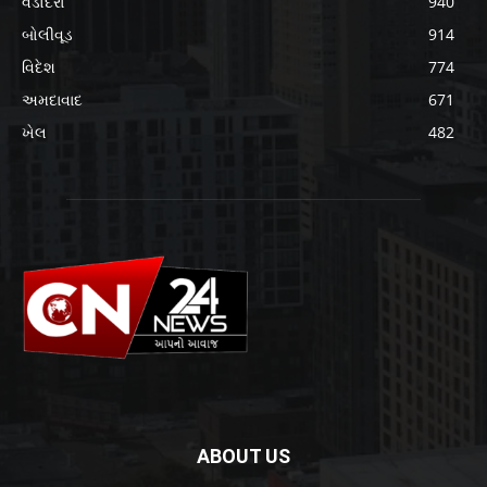
વડોદરા
940
બોલીવૂડ
914
વિદેશ
774
અમદાવાદ
671
ખેલ
482
ABOUT US