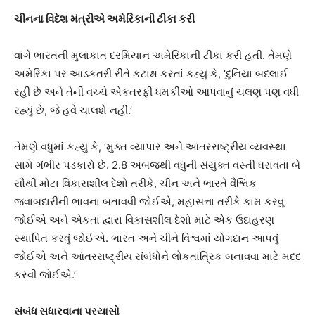
ચીનના વિદેશ મંત્રીએ અમેરિકાની ટીકા કરી
વાંગે ભારતની મુલાકાત દરમિયાન અમેરિકાની ટીકા કરી હતી. તેમણે
અમેરિકા પર આડકતરી રીતે કટાક્ષ કરતાં કહ્યું કે, ‘દુનિયા બદલાઈ
રહી છે અને તેની વચ્ચે એકતરફી ધમકીઓ આપવાનું ચલણ પણ વધી
રહ્યું છે, જે હવે ચાલશે નહીં.’
તેમણે વધુમાં કહ્યું કે, ‘મુક્ત વ્યાપાર અને આંતરરાષ્ટ્રીય વ્યવસ્થા
સામે ગંભીર પડકારો છે. 2.8 અબજથી વધુની સંયુક્ત વસ્તી ધરાવતા બે
સૌથી મોટા વિકાસશીલ દેશો તરીકે, ચીન અને ભારતે વૈશ્વિક
જવાબદારીની ભાવના બતાવવી જોઈએ, મહાસત્તા તરીકે કામ કરવું
જોઈએ અને એકતા દ્વારા વિકાસશીલ દેશો માટે એક ઉદાહરણ
સ્થાપિત કરવું જોઈએ. ભારત અને ચીને વિશ્વમાં યોગદાન આપવું
જોઈએ અને આંતરરાષ્ટ્રીય સંબંધોને લોકતાંત્રિક બનાવવા માટે મદદ
કરવી જોઈએ.’
સંબંધ સુધારવાના પ્રયાસો