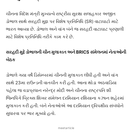
ચીનના વિદેશ મંત્રી મુખ્યત્વે રાષ્ટ્રીય સુરક્ષા સલાહકાર અજીત
ડોભાલ સાથે સરહદી મુદ્દા પર વિશેષ પ્રતિનિધિ (SR) વાટાઘાટો માટે
ભારત આવ્યા છે. ડોભાલ અને વાંગ બંને જ સરહદી વાટાઘાટ પ્રણાલી
માટે વિશેષ પ્રતિનિધિ તરીકે કામ કરે છે.
સરહદી મુદ્દે ડોભાલની ચીન મુલાકાત અને BRICS સંમેલનમાં નેતાઓની
બેઠક
ડોભાલે ગયા વર્ષે ડિસેમ્બરમાં ચીનની મુલાકાત લીધી હતી અને વાંગ
સાથે 23મા રાઉન્ડની વાતચીત કરી હતી. આના થોડા અઠવાડિયા
પહેલા જ વડાપ્રધાન નરેન્દ્ર મોદી અને ચીનના રાષ્ટ્રપતિ શી
જિનપિંગે બ્રિક્સ શિખર સંમેલન દરમિયાન રશિયાના કઝાન શહેરમાં
મુલાકાત કરી હતી. બંને નેતાઓએ આ દરમિયાન દ્વિપક્ષીય સંબંધોને
સુધારવા પર ભાર મૂક્યો હતો.
meetarticle