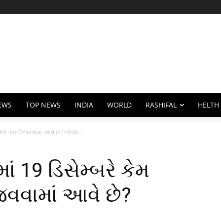
EWS
TOP NEWS
INDIA
WORLD
RASHIFAL
HELTH
ીનો જશ્ન ઉજવવામાં આવે છે? જાણો….
ં 19 ડિસેમ્બરે કેમ
વવામાં આવે છે?