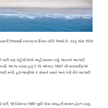
ત થયાની ઉજવણી સ્વતંત્રતા દિવસ તરીકે ઉજવે છે, પરંતુ ગોવા 1510
 તે પછી પણ પોર્ટુગીઝોએ અહીં શાસન કર્યું. ભારતને આઝાદી
 કર્યો. આ જ કારણ હતું કે 15 ઓગસ્ટ 1947 ની મધ્યરાત્રિએ
દી મળી. હવે જાણીએ કે ગોવાને ક્યારે અને કેવી રીતે આઝાદી
્ષ પછી, 19 ડિસેમ્બર 1961 સુધી ગોવા વસાહતી શાસન હેઠળ રહ્યું.