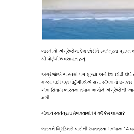
ભારતીયો અંગ્રેજોના દેશ છોડીને સ્વતંત્રતા પ્રાપ્
થી પોર્ટુગીઝ વસાહત હતું.
અંગ્રેજોએ ભારતમાં પગ મૂક્યો અને દેશ છોડી દીધો
મળ્યા પછી પણ પોર્ટુગીઝોએ સત્તા સોંપવાનો ઇનકાર
ગોવા સિવાય ભારતના તમામ ભાગોને અંગ્રેજોથી આઝા
મળી.
ગોવાને સ્વતંત્રતા મેળવવામાં 14 વર્ષ કેમ લાગ્યા?
ભારતને બ્રિટિશરો પાસેથી સ્વતંત્રતા મળ્યાના 14 વર