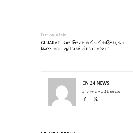
Previous article
GUJARAT : ચાર સિસ્ટમ થઈ ગઈ સક્રિય, આ
જિલ્લાઓમાં તૂટી પડશે ધોધમાર વરસાદ
CN 24 NEWS
http://www.cn24news.in