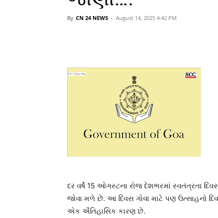
By
CN 24 NEWS
-
August 14, 2025 4:42 PM
દર વર્ષે 15 ઓગસ્ટના રોજ દેશભરમાં સ્વતંત્રતા દિવ
જોવા મળે છે. આ દિવસ ગોવા માટે પણ ઉત્સાહનો દિવ
એક ઐતિહાસિક કારણ છે.