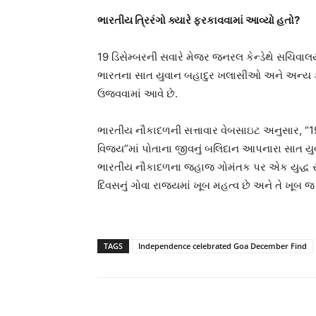
ભારતીય ત્રિરંગો ક્યારે ફરકાવવામાં આવ્યો હતો?
19 ડિસેમ્બરની સવારે મેજર જનરલ કેન્ડેથે સચિવાલ
ભારતના સાત યુવાન બહાદુર ખલાસીઓ અને અન્ય કર
ઉજવવામાં આવે છે.
ભારતીય નૌકાદળની સત્તાવાર વેબસાઇટ અનુસાર, “
વિજય”માં પોતાના જીવનું બલિદાન આપનારા સાત ય
ભારતીય નૌકાદળના જહાજ ગોમંતક પર એક યુદ્ધ સ્મા
દિવસનું ગોવા રાજ્યમાં ખૂબ મહત્વ છે અને તે ખૂબ 
TAGS
Independence celebrated Goa December Find