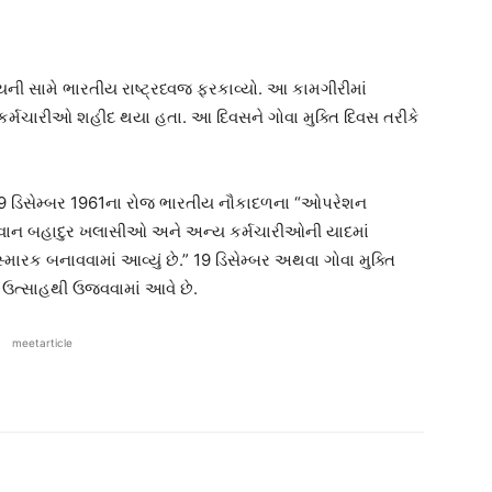
યની સામે ભારતીય રાષ્ટ્રધ્વજ ફરકાવ્યો. આ કામગીરીમાં
્મચારીઓ શહીદ થયા હતા. આ દિવસને ગોવા મુક્તિ દિવસ તરીકે
19 ડિસેમ્બર 1961ના રોજ ભારતીય નૌકાદળના “ઓપરેશન
ુવાન બહાદુર ખલાસીઓ અને અન્ય કર્મચારીઓની યાદમાં
રક બનાવવામાં આવ્યું છે.” 19 ડિસેમ્બર અથવા ગોવા મુક્તિ
જ ઉત્સાહથી ઉજવવામાં આવે છે.
meetarticle