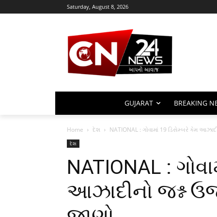
Saturday, August 8, 2026
GUJARAT
BREAKING N
Home
દેશ
NATIONAL : ગોવામાં 19 ડિસેમ્બરે કેમ આઝાદ
દેશ
NATIONAL : ગોવામા
આઝાદીનો જશ્ન ઉજ
જાણો….