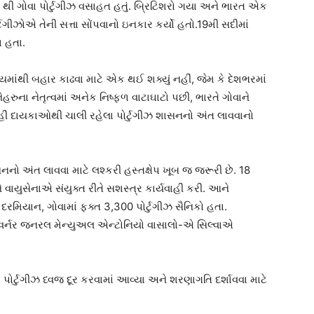
0 થી ગોવા પોર્ટુગીઝ વસાહત હતું. બ્રિટિશરો ગયા અને ભારત એક
્ટુગીઝોએ તેની સત્તા સોંપવાનો ઇનકાર કર્યો હતો.19મી સદીમાં
 હતા.
યમાંથી બહાર કાઢવા માટે એક થઈ શક્યું નહીં, જેમ કે દેશભરમાં
ેહરુના નેતૃત્વમાં અનેક નિષ્ફળ વાટાઘાટો પછી, ભારતે ગોવાને
ીં દાયકાઓથી ચાલી રહેલા પોર્ટુગીઝ શાસનનો અંત લાવવાનો
શાસનનો અંત લાવવા માટે લશ્કરી હસ્તક્ષેપ ખૂબ જ જરૂરી છે. 18
વાયુસેનાએ સંયુક્ત રીતે સશસ્ત્ર કાર્યવાહી કરી. આને
દરમિયાન, ગોવામાં ફક્ત 3,300 પોર્ટુગીઝ સૈનિકો હતા.
્ટ ગવર્નર જનરલ મેન્યુઅલ એન્ટોનિયો વાસાલો-એ સિલ્વાએ
 પોર્ટુગીઝ ધ્વજ દૂર કરવામાં આવ્યા અને શરણાગતિ દર્શાવવા માટે