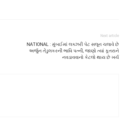
Next article
NATIONAL : મુંબઈમાં લક્ઝરી પેટ સલૂન ચલાવે છે
અર્જુન તેંડુલકરની ભાવિ પત્ની, જાણો ત્યાં કૂતરાને
નવડાવવાનો કેટલો થાય છે ખર્ચ