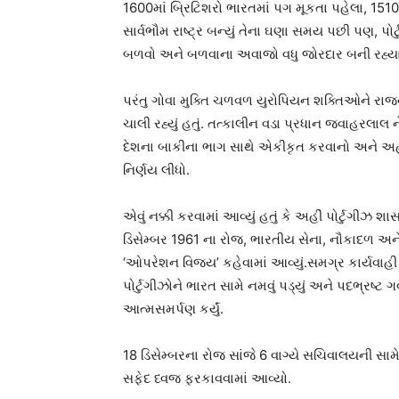
1600માં બ્રિટિશરો ભારતમાં પગ મૂકતા પહેલા, 151
સાર્વભૌમ રાષ્ટ્ર બન્યું તેના ઘણા સમય પછી પણ, પોર
બળવો અને બળવાના અવાજો વધુ જોરદાર બની રહ્યા
પરંતુ ગોવા મુક્તિ ચળવળ યુરોપિયન શક્તિઓને રાજ્
ચાલી રહ્યું હતું. તત્કાલીન વડા પ્રધાન જવાહરલાલ ન
દેશના બાકીના ભાગ સાથે એકીકૃત કરવાનો અને અહ
નિર્ણય લીધો.
એવું નક્કી કરવામાં આવ્યું હતું કે અહીં પોર્ટુગીઝ 
ડિસેમ્બર 1961 ના રોજ, ભારતીય સેના, નૌકાદળ અને 
‘ઓપરેશન વિજય’ કહેવામાં આવ્યું.સમગ્ર કાર્યવાહી 
પોર્ટુગીઝોને ભારત સામે નમવું પડ્યું અને પદભ્રષ
આત્મસમર્પણ કર્યું.
18 ડિસેમ્બરના રોજ સાંજે 6 વાગ્યે સચિવાલયની સામે
સફેદ ધ્વજ ફરકાવવામાં આવ્યો.