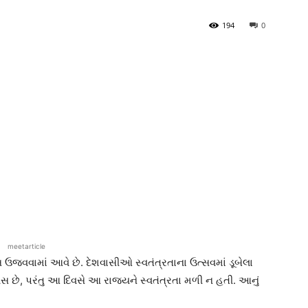
194
0
meetarticle
સ ઉજવવામાં આવે છે. દેશવાસીઓ સ્વતંત્રતાના ઉત્સવમાં ડૂબેલા
સ છે, પરંતુ આ દિવસે આ રાજ્યને સ્વતંત્રતા મળી ન હતી. આનું