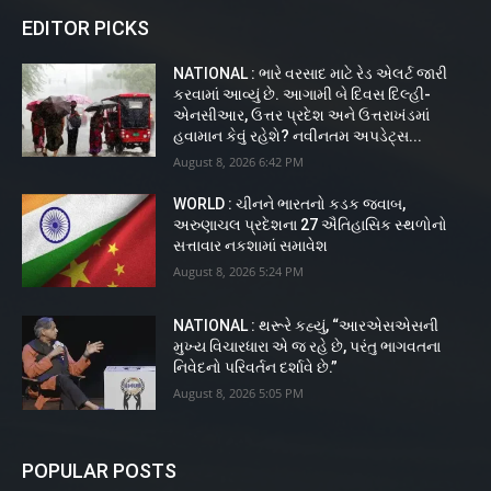
EDITOR PICKS
NATIONAL : ભારે વરસાદ માટે રેડ એલર્ટ જારી
કરવામાં આવ્યું છે. આગામી બે દિવસ દિલ્હી-
એનસીઆર, ઉત્તર પ્રદેશ અને ઉત્તરાખંડમાં
હવામાન કેવું રહેશે? નવીનતમ અપડેટ્સ...
August 8, 2026 6:42 PM
WORLD : ચીનને ભારતનો કડક જવાબ,
અરુણાચલ પ્રદેશના 27 ઐતિહાસિક સ્થળોનો
સત્તાવાર નકશામાં સમાવેશ
August 8, 2026 5:24 PM
NATIONAL : થરૂરે કહ્યું, “આરએસએસની
મુખ્ય વિચારધારા એ જ રહે છે, પરંતુ ભાગવતના
નિવેદનો પરિવર્તન દર્શાવે છે.”
August 8, 2026 5:05 PM
POPULAR POSTS