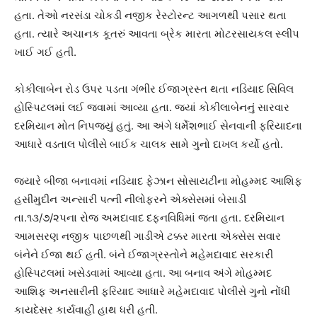
હતા. તેઓ નરસંડા ચોકડી નજીક રેસ્ટોરન્ટ આગળથી પસાર થતા
હતા. ત્યારે અચાનક કૂતરું આવતા બ્રેક મારતા મોટરસાયકલ સ્લીપ
ખાઈ ગઈ હતી.
કોકીલાબેન રોડ ઉપર પડતા ગંભીર ઈજાગ્રસ્ત થતા નડિયાદ સિવિલ
હોસ્પિટલમાં લઈ જવામાં આવ્યા હતા. જ્યાં કોકીલાબેનનું સારવાર
દરમિયાન મોત નિપજ્યું હતું. આ અંગે ધર્મેશભાઈ સેનવાની ફરિયાદના
આધારે વડતાલ પોલીસે બાઈક ચાલક સામે ગુનો દાખલ કર્યો હતો.
જ્યારે બીજા બનાવમાં નડિયાદ ફેઝાન સોસાયટીના મોહમ્મદ આશિફ
હસીમુદીન અન્સારી પત્ની નીલોફરને એક્સેસમાં બેસાડી
તા.૧૩/૭/૨૫ના રોજ અમદાવાદ દફનવિધિમાં જતા હતા. દરમિયાન
આમસરણ નજીક પાછળથી ગાડીએ ટક્કર મારતા એક્સેસ સવાર
બંનેને ઈજા થઈ હતી. બંને ઈજાગ્રસ્તોને મહેમદાવાદ સરકારી
હોસ્પિટલમાં ખસેડવામાં આવ્યા હતા. આ બનાવ અંગે મોહમ્મદ
આશિફ અનસારીની ફરિયાદ આધારે મહેમદાવાદ પોલીસે ગુનો નોંધી
કાયદેસર કાર્યવાહી હાથ ધરી હતી.