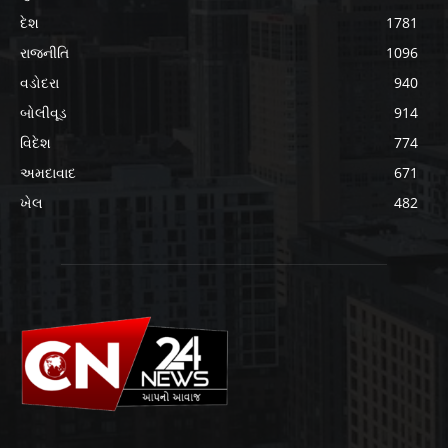
દેશ
1781
રાજનીતિ
1096
વડોદરા
940
બોલીવૂડ
914
વિદેશ
774
અમદાવાદ
671
ખેલ
482