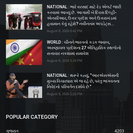
NATIONAL : ભારે વરસાદ માટે રેડ એલર્ટ જારી
કરવામાં આવ્યું છે. આગામી બે દિવસ દિલ્હી-
એનસીઆર, ઉત્તર પ્રદેશ અને ઉત્તરાખંડમાં
હવામાન કેવું રહેશે? નવીનતમ અપડેટ્સ...
August 8, 2026 6:42 PM
WORLD : ચીનને ભારતનો કડક જવાબ,
અરુણાચલ પ્રદેશના 27 ઐતિહાસિક સ્થળોનો
સત્તાવાર નકશામાં સમાવેશ
August 8, 2026 5:24 PM
NATIONAL : થરૂરે કહ્યું, “આરએસએસની
મુખ્ય વિચારધારા એ જ રહે છે, પરંતુ ભાગવતના
નિવેદનો પરિવર્તન દર્શાવે છે.”
August 8, 2026 5:05 PM
POPULAR CATEGORY
ગુજરાત
4203