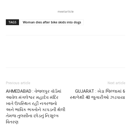
meetarticle
TAGS
Woman dies after bike skids into dogs
Previous article
Next article
AHMEDABAD : વેજલપુર વૉર્ડમાં
GUJARAT : ખેડા જિલ્લામાં 6
આવેલ મંગલેશ્વર મહાદેવ મંદિર
સ્થળેથી 40 જુગારીઓ ઝડપાયા
ખાતે ઉપસ્થિત રહી નગરજનો
અને ભાવિક ભક્તોને કાપડની થેલી
તેમજ તુલસીના છોડનું નિ:શુલ્ક
વિતરણ