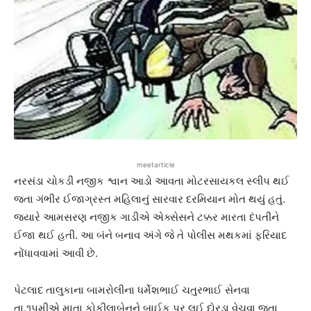
meetarticle
નરસંડા ચોકડી નજીક શ્વાન આડો આવતા મોટરસાયકલ સ્લીપ થઈ
જતા ગંભીર ઈજાગ્રસ્ત મહિલાનું સારવાર દરમિયાન મોત થયું હતું.
જ્યારે આમસરણ નજીક ગાડીએ એક્સેસને ટક્કર મારતા દંપતીને
ઈજા થઈ હતી. આ બંને બનાવ અંગે જે તે પોલીસ મથકમાં ફરિયાદ
નોંધાવવામાં આવી છે.
પેટલાદ તાલુકાના બામરોલીના ધર્મેશભાઈ ચતુરભાઈ સેનવા
તા.૧૫મીએ માતા કોકીલાબેનને બાઈક પર લઈ દોરડા વેચવા જતા