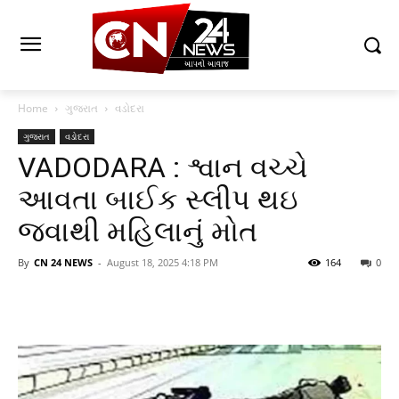
Home
ગુજરાત
વડોદરા
ગુજરાત
વડોદરા
VADODARA : શ્વાન વચ્ચે
આવતા બાઈક સ્લીપ થઇ
જવાથી મહિલાનું મોત
By
CN 24 NEWS
-
August 18, 2025 4:18 PM
164
0