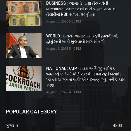
BUSINESS : આગામી નાણાકીય વર્ષની
શરૂઆતમાં પ્લાસ્ટિકની નોટો બહાર પાડવાની
તૈયારીમાં RBI: સંજય મલ્હોત્રા
August 6, 2026 5:55 PM
WORLD : ઈરાન-ઓમાન સમજૂતી હાથવેંતમાં,
હોર્મુઝની ખાડી ખુલવાનો માર્ગ મોકળો
August 6, 2026 5:40 PM
NATIONAL : CJP ના વડા અભિજીત દીપકે
જણાવ્યું કે તેઓ કોઈ રાજકીય પક્ષ નહીં બનાવે;
‘કોકરોચ જનતા પાર્ટી’ એક દબાણ જૂથ તરીકે કામ
કરશે
August 6, 2026 4:31 PM
POPULAR CATEGORY
ગુજરાત
4203