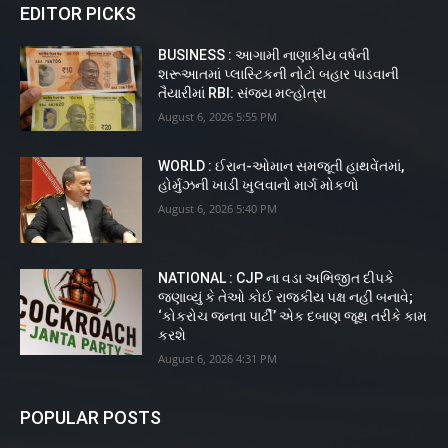
EDITOR PICKS
BUSINESS : આગામી નાણાકીય વર્ષની
શરૂઆતમાં પ્લાસ્ટિકની નોટો બહાર પાડવાની
તૈયારીમાં RBI: સંજય મલ્હોત્રા
August 6, 2026 5:55 PM
WORLD : ઈરાન-ઓમાન સમજૂતી હાથવેંતમાં,
હોર્મુઝની ખાડી ખુલવાનો માર્ગ મોકળો
August 6, 2026 5:40 PM
NATIONAL : CJP ના વડા અભિજીત દીપકે
જણાવ્યું કે તેઓ કોઈ રાજકીય પક્ષ નહીં બનાવે;
‘કોકરોચ જનતા પાર્ટી’ એક દબાણ જૂથ તરીકે કામ
કરશે
August 6, 2026 4:31 PM
POPULAR POSTS