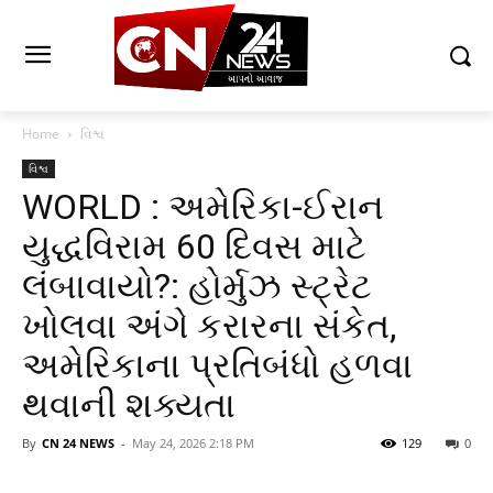
Home
વિશ્વ
વિશ્વ
WORLD : અમેરિકા-ઈરાન
યુદ્ધવિરામ 60 દિવસ માટે
લંબાવાયો?: હોર્મુઝ સ્ટ્રેટ
ખોલવા અંગે કરારના સંકેત,
અમેરિકાના પ્રતિબંધો હળવા
થવાની શક્યતા
By
CN 24 NEWS
-
May 24, 2026 2:18 PM
129
0