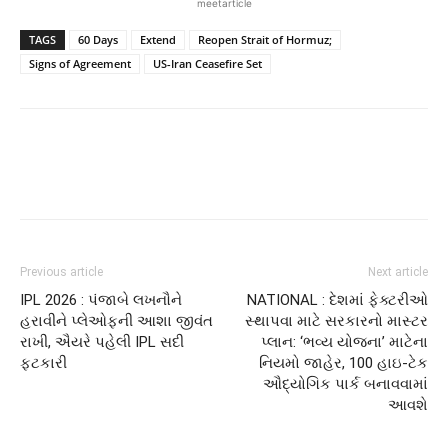
meetarticle
TAGS
60 Days
Extend
Reopen Strait of Hormuz;
Signs of Agreement
US-Iran Ceasefire Set
Previous article
Next article
IPL 2026 : પંજાબે લખનૌને
NATIONAL : દેશમાં ફેક્ટરીઓ
હરાવીને પ્લેઓફની આશા જીવંત
સ્થાપવા માટે સરકારનો માસ્ટર
રાખી, ઐયરે પહેલી IPL સદી
પ્લાન: ‘ભવ્ય યોજના’ માટેના
ફટકારી
નિયમો જાહેર, 100 હાઇ-ટેક
ઔદ્યોગિક પાર્ક બનાવવામાં
આવશે