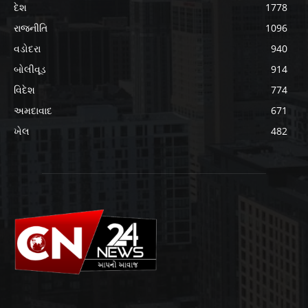
દેશ
1778
રાજનીતિ
1096
વડોદરા
940
બોલીવૂડ
914
વિદેશ
774
અમદાવાદ
671
ખેલ
482