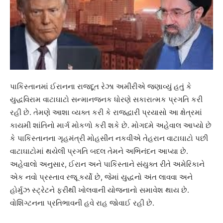
પાકિસ્તાનમાં ઈરાનના રાજદૂત રેઝા અમીરીએ જણાવ્યું હતું કે
યુદ્ધવિરામ વાટાઘાટો સન્માનજનક ધોરણે સકારાત્મક પ્રગતિ કરી
રહી છે. તેમણે આશા વ્યક્ત કરી કે રાજદ્વારી પ્રયાસો આ ક્ષેત્રમાં
કાયમી શાંતિનો માર્ગ મોકળો કરી શકે છે. મોગદમે અહેવાલ આપ્યો છે
કે પાકિસ્તાનના ગૃહમંત્રી મોહસીન નકવીએ તેહરાન વાટાઘાટો પછી
વાટાઘાટોમાં થયેલી પ્રગતિ બદલ તેમને અભિનંદન આપ્યા છે.
અહેવાલો અનુસાર, ઈરાન અને પાકિસ્તાને સંયુક્ત રીતે અમેરિકાને
એક નવો પ્રસ્તાવ રજૂ કર્યો છે, જેમાં યુદ્ધનો અંત લાવવા અને
હોર્મુઝ સ્ટ્રેટને ફરીથી ખોલવાની યોજનાનો સમાવેશ થાય છે.
વોશિંગ્ટનના પ્રતિભાવની હવે રાહ જોવાઈ રહી છે.