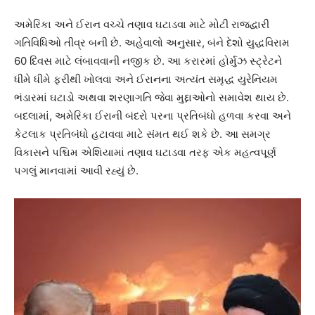
અમેરિકા અને ઈરાન વચ્ચે તણાવ ઘટાડવા માટે મોટી રાજદ્વારી
ગતિવિધિઓ તીવ્ર બની છે. અહેવાલો અનુસાર, બંને દેશો યુદ્ધવિરામ
60 દિવસ માટે લંબાવવાની નજીક છે. આ કરારમાં હોર્મુઝ સ્ટ્રેટને
ધીમે ધીમે ફરીથી ખોલવા અને ઈરાનના અત્યંત સમૃદ્ધ યુરેનિયમ
ભંડારમાં ઘટાડો અથવા શરણાગતિ જેવા મુદ્દાઓનો સમાવેશ થાય છે.
બદલામાં, અમેરિકા ઈરાની બંદરો પરના પ્રતિબંધો હળવા કરવા અને
કેટલાક પ્રતિબંધો હટાવવા માટે સંમત થઈ શકે છે. આ સમગ્ર
વિકાસને પશ્ચિમ એશિયામાં તણાવ ઘટાડવા તરફ એક મહત્વપૂર્ણ
પગલું માનવામાં આવી રહ્યું છે.