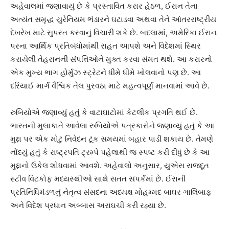
અહેવાલમાં જણાવાયું છે કે પ્રસ્તાવિત કરાર હેઠળ, ઈરાન તેના
અત્યંત સમૃદ્ધ યુરેનિયમ ભંડારને ઘટાડવા અથવા તેને આંતરરાષ્ટ્રીય
દેખરેખ માટે સુપરત કરવાનું વિચારી શકે છે. બદલામાં, અમેરિકા ઈરાન
પરના આર્થિક પ્રતિબંધોમાંથી રાહત આપશે અને વિદેશમાં સ્થિર
કરાયેલી તેહરાનની સંપત્તિઓને મુક્ત કરવા સંમત થશે. આ કરારનો
એક મુખ્ય ભાગ હોર્મુઝ સ્ટ્રેટને ધીમે ધીમે ખોલવાનો પણ છે. આ
દરિયાઈ માર્ગ વૈશ્વિક તેલ પુરવઠા માટે મહત્વપૂર્ણ માનવામાં આવે છે.
રુબિયોએ જણાવ્યું હતું કે વાટાઘાટોમાં કેટલીક પ્રગતિ થઈ છે.
ભારતની મુલાકાતે આવેલા રુબિયોએ પત્રકારોને જણાવ્યું હતું કે આ
મુદ્દા પર એક મોટું નિવેદન ટૂંક સમયમાં બહાર પાડી શકાય છે. તેમણે
નોંધ્યું હતું કે રાષ્ટ્રપતિ ટ્રમ્પે પહેલાથી જ સ્પષ્ટ કરી દીધું છે કે આ
મુદ્દાનો ઉકેલ શોધવામાં આવશે. અહેવાલો અનુસાર, યુએસ રાજદૂત
સ્ટીવ વિટકોફ મધ્યસ્થીઓ સાથે સતત સંપર્કમાં છે. ઈરાની
પ્રતિનિધિમંડળનું નેતૃત્વ સંસદના અધ્યક્ષ મોહમ્મદ બાઘર ગાલિબાફ
અને વિદેશ પ્રધાન અબ્બાસ અરાઘચી કરી રહ્યા છે.