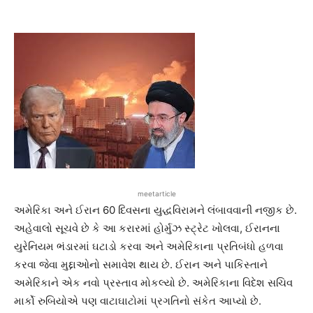
meetarticle
અમેરિકા અને ઈરાન 60 દિવસના યુદ્ધવિરામને લંબાવવાની નજીક છે.
અહેવાલો સૂચવે છે કે આ કરારમાં હોર્મુઝ સ્ટ્રેટ ખોલવા, ઈરાનના
યુરેનિયમ ભંડારમાં ઘટાડો કરવા અને અમેરિકાના પ્રતિબંધો હળવા
કરવા જેવા મુદ્દાઓનો સમાવેશ થાય છે. ઈરાન અને પાકિસ્તાને
અમેરિકાને એક નવો પ્રસ્તાવ મોકલ્યો છે. અમેરિકાના વિદેશ સચિવ
માર્કો રુબિયોએ પણ વાટાઘાટોમાં પ્રગતિનો સંકેત આપ્યો છે.