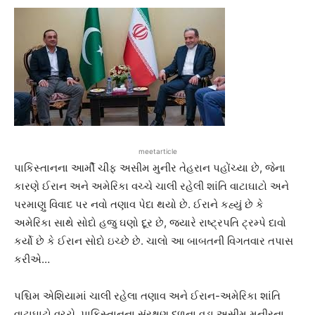
meetarticle
પાકિસ્તાનના આર્મી ચીફ અસીમ મુનીર તેહરાન પહોંચ્યા છે, જેના
કારણે ઈરાન અને અમેરિકા વચ્ચે ચાલી રહેલી શાંતિ વાટાઘાટો અને
પરમાણુ વિવાદ પર નવો તણાવ પેદા થયો છે. ઈરાને કહ્યું છે કે
અમેરિકા સાથે સોદો હજુ ઘણો દૂર છે, જ્યારે રાષ્ટ્રપતિ ટ્રમ્પે દાવો
કર્યો છે કે ઈરાન સોદો ઇચ્છે છે. ચાલો આ બાબતની વિગતવાર તપાસ
કરીએ…
પશ્ચિમ એશિયામાં ચાલી રહેલા તણાવ અને ઈરાન-અમેરિકા શાંતિ
વાટાઘાટો વચ્ચે, પાકિસ્તાનના સંરક્ષણ દળના વડા અસીમ મુનીરના