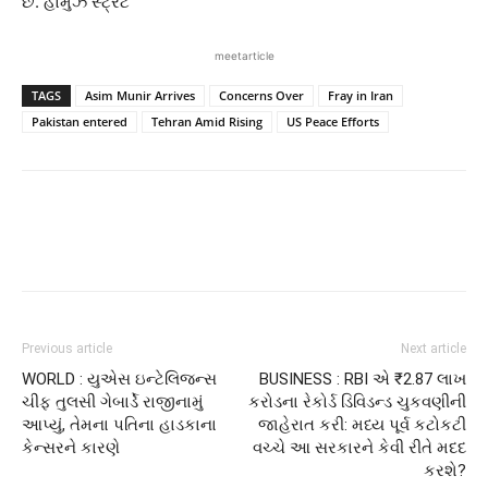
છે. હોર્મુઝ સ્ટ્રેટ
meetarticle
TAGS
Asim Munir Arrives
Concerns Over
Fray in Iran
Pakistan entered
Tehran Amid Rising
US Peace Efforts
Previous article
Next article
WORLD : યુએસ ઇન્ટેલિજન્સ
BUSINESS : RBI એ ₹2.87 લાખ
ચીફ તુલસી ગેબાર્ડે રાજીનામું
કરોડના રેકોર્ડ ડિવિડન્ડ ચુકવણીની
આપ્યું, તેમના પતિના હાડકાના
જાહેરાત કરી: મધ્ય પૂર્વ કટોકટી
કેન્સરને કારણે
વચ્ચે આ સરકારને કેવી રીતે મદદ
કરશે?