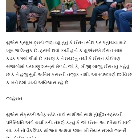
યુએસ પ્રમુખ ટ્રમ્પે જણાવ્યું હતું કે ઈરાન સોદા પર પહોંચવા માટે
ખૂબ જ ઉત્સુક છે. ટ્રમ્પે દાવો કર્યો હતો કે યુએસએ ઈરાન સામે
કડક પગલાં લીધાં છે કારણ કે તે ઇચ્છતું નથી કે ઈરાન કોઈપણ
સંજોગોમાં પરમાણુ શસ્ત્રો મેળવે. જો કે, બીજી બાજુ, ઈરાનનું કહેવું
છે કે તે હજુ સુધી અંતિમ કરારની નજીક નથી. આ સ્પષ્ટપણે દર્શાવે છે
કે બંને દેશો વચ્ચે અવિશ્વાસ રહે છે.
જાહેરાત
યુએસ સેક્રેટરી ઓફ સ્ટેટે નાટો સાથીઓ સાથે હોર્મુઝ સ્ટ્રેટની
પરિસ્થિતિ અંગે ચર્ચા કરી. તેમણે કહ્યું કે જો ઈરાન આ દરિયાઈ માર્ગ
બંધ કરે તો વૈકલ્પિક યોજના અથવા પ્લાન બી તૈયાર રાખવો જરૂરી