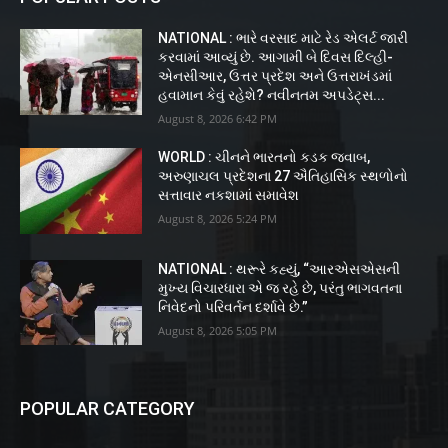
NATIONAL : ભારે વરસાદ માટે રેડ એલર્ટ જારી
કરવામાં આવ્યું છે. આગામી બે દિવસ દિલ્હી-
એનસીઆર, ઉત્તર પ્રદેશ અને ઉત્તરાખંડમાં
હવામાન કેવું રહેશે? નવીનતમ અપડેટ્સ...
August 8, 2026 6:42 PM
WORLD : ચીનને ભારતનો કડક જવાબ,
અરુણાચલ પ્રદેશના 27 ઐતિહાસિક સ્થળોનો
સત્તાવાર નકશામાં સમાવેશ
August 8, 2026 5:24 PM
NATIONAL : થરૂરે કહ્યું, “આરએસએસની
મુખ્ય વિચારધારા એ જ રહે છે, પરંતુ ભાગવતના
નિવેદનો પરિવર્તન દર્શાવે છે.”
August 8, 2026 5:05 PM
POPULAR CATEGORY