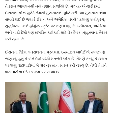
તેહરાન આગમનથી નવો તણાવ સર્જાયો છે. મઝાર-એ-શરીફમાં
ઈરાનના કોન્સ્યુલેટે તેમની મુલાકાતની પુષ્ટિ કરી. આ મુલાકાત એવા
સમયે થઈ છે જ્યારે ઈરાન અને અમેરિકા વચ્ચે પરમાણુ કાર્યક્રમ,
યુદ્ધવિરામ અને હોર્મુઝ સ્ટ્રેટ પર તણાવ વધુ છે. દરમિયાન, અમેરિકા
અને નાટો દેશો પણ સંભવિત કટોકટી માટે વૈકલ્પિક વ્યૂહરચના તૈયાર
કરી રહ્યા છે.
ઈરાનના વિદેશ મંત્રાલયના પ્રવક્તા, ઇસ્માઇલ બાઘેઈએ સ્પષ્ટપણે
જણાવ્યું હતું કે બંને દેશો વચ્ચે મતભેદો ઊંડા છે. તેમણે કહ્યું કે ઈરાન
પરમાણુ વાટાઘાટોમાં બે વાર નુકસાન સહન કરી ચૂક્યું છે, તેથી તે હવે
વાટાઘાટોના દરેક પગલા પર સાવધ છે.