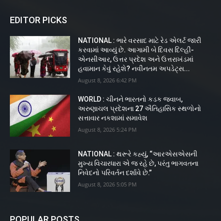
EDITOR PICKS
NATIONAL : ભારે વરસાદ માટે રેડ એલર્ટ જારી
કરવામાં આવ્યું છે. આગામી બે દિવસ દિલ્હી-
એનસીઆર, ઉત્તર પ્રદેશ અને ઉત્તરાખંડમાં
હવામાન કેવું રહેશે? નવીનતમ અપડેટ્સ...
August 8, 2026 6:42 PM
WORLD : ચીનને ભારતનો કડક જવાબ,
અરુણાચલ પ્રદેશના 27 ઐતિહાસિક સ્થળોનો
સત્તાવાર નકશામાં સમાવેશ
August 8, 2026 5:24 PM
NATIONAL : થરૂરે કહ્યું, “આરએસએસની
મુખ્ય વિચારધારા એ જ રહે છે, પરંતુ ભાગવતના
નિવેદનો પરિવર્તન દર્શાવે છે.”
August 8, 2026 5:05 PM
POPULAR POSTS