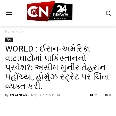
Home
વિશ્વ
વિશ્વ
WORLD : ઈરાન-અમેરિકા
વાટાઘાટોમાં પાકિસ્તાનનો
પ્રવેશ?: અસીમ મુનીર તેહરાન
પહોંચ્યા, હોર્મુઝ સ્ટ્રેટ પર ચિંતા
વ્યક્ત કરી.
By
CN 24 NEWS
-
May 23, 2026 5:11 PM
218
0