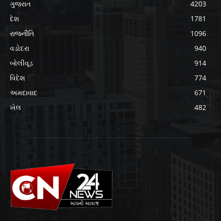
ગુજરાત
4203
દેશ
1781
રાજનીતિ
1096
વડોદરા
940
બોલીવૂડ
914
વિદેશ
774
અમદાવાદ
671
ખેલ
482