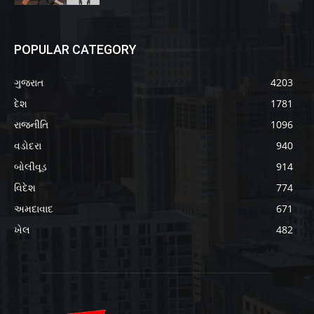
POPULAR CATEGORY
ગુજરાત
4203
દેશ
1781
રાજનીતિ
1096
વડોદરા
940
બોલીવૂડ
914
વિદેશ
774
અમદાવાદ
671
ખેલ
482