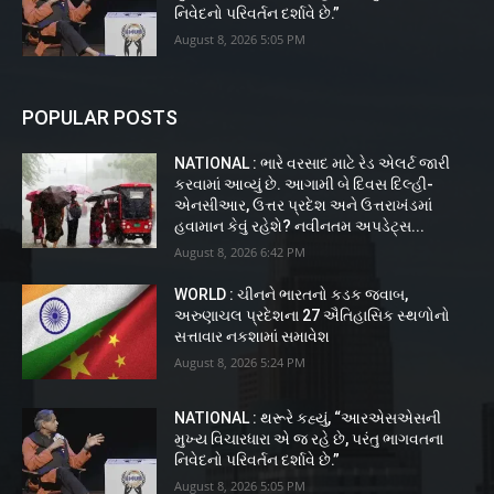
નિવેદનો પરિવર્તન દર્શાવે છે.”
August 8, 2026 5:05 PM
POPULAR POSTS
NATIONAL : ભારે વરસાદ માટે રેડ એલર્ટ જારી
કરવામાં આવ્યું છે. આગામી બે દિવસ દિલ્હી-
એનસીઆર, ઉત્તર પ્રદેશ અને ઉત્તરાખંડમાં
હવામાન કેવું રહેશે? નવીનતમ અપડેટ્સ...
August 8, 2026 6:42 PM
WORLD : ચીનને ભારતનો કડક જવાબ,
અરુણાચલ પ્રદેશના 27 ઐતિહાસિક સ્થળોનો
સત્તાવાર નકશામાં સમાવેશ
August 8, 2026 5:24 PM
NATIONAL : થરૂરે કહ્યું, “આરએસએસની
મુખ્ય વિચારધારા એ જ રહે છે, પરંતુ ભાગવતના
નિવેદનો પરિવર્તન દર્શાવે છે.”
August 8, 2026 5:05 PM