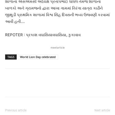
શાળાના એસએમસી અધ્યક્ષ પ્રતાપભાઈ ધાધલ તેમજ શાળાના
બાળકો અને ગ્રામજનો દ્વારા આખા ગામમાં તિરંગા યાત્રા કાઢીને
જીથુડી પ્રાથમિક શાળામાં વિશ્વ સિંહ દિવસની ભવ્ય ઉજવણી કરવામાં
આવી હતી….
REPOTER : પ્રકાશ વઘાસિયાવઘાસિયા, કુકાવાવ
meetarticle
TAGS
World Lion Day celebrated
Previous article
Next article