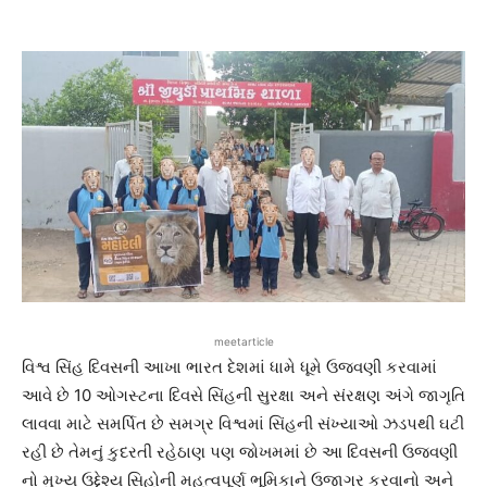
meetarticle
વિશ્વ સિંહ દિવસની આખા ભારત દેશમાં ધામે ધૂમે ઉજવણી કરવામાં
આવે છે 10 ઓગસ્ટના દિવસે સિંહની સુરક્ષા અને સંરક્ષણ અંગે જાગૃતિ
લાવવા માટે સમર્પિત છે સમગ્ર વિશ્વમાં સિંહની સંખ્યાઓ ઝડપથી ઘટી
રહી છે તેમનું કુદરતી રહેઠાણ પણ જોખમમાં છે આ દિવસની ઉજવણી
નો મુખ્ય ઉદ્દેશ્ય સિહોની મહત્વપૂર્ણ ભૂમિકાને ઉજાગર કરવાનો અને