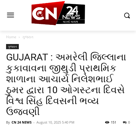
Home
ગુજરાત
ગુજરાત
GUJARAT : અમરેલી જિલ્લાના
કુકાવાવના જીથુડી પ્રાથમિક
શાળાના આચાર્ય નિલેશભાઈ
ઠુમર દ્વારા 10 ઓગસ્ટના દિવસે
વિશ્વ સિંહ દિવસની ભવ્ય
ઉજવણી
By
CN 24 NEWS
-
August 10, 2025 5:40 PM
151
0