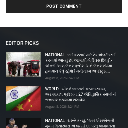
EDITOR PICKS
NATIONAL : ભારે વરસાદ માટે રેડ એલર્ટ જારી
કરવામાં આવ્યું છે. આગામી બે દિવસ દિલ્હી-
એનસીઆર, ઉત્તર પ્રદેશ અને ઉત્તરાખંડમાં
હવામાન કેવું રહેશે? નવીનતમ અપડેટ્સ...
August 8, 2026 6:42 PM
WORLD : ચીનને ભારતનો કડક જવાબ,
અરુણાચલ પ્રદેશના 27 ઐતિહાસિક સ્થળોનો
સત્તાવાર નકશામાં સમાવેશ
August 8, 2026 5:24 PM
NATIONAL : થરૂરે કહ્યું, “આરએસએસની
મુખ્ય વિચારધારા એ જ રહે છે, પરંતુ ભાગવતના