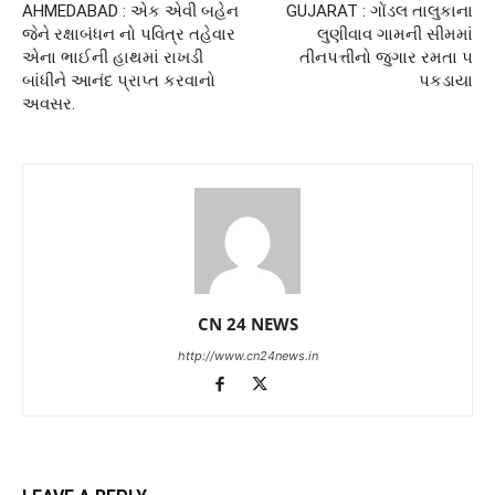
AHMEDABAD : એક એવી બહેન
GUJARAT : ગોંડલ તાલુકાના
જેને રક્ષાબંધન નો પવિત્ર તહેવાર
લુણીવાવ ગામની સીમમાં
એના ભાઈની હાથમાં રાખડી
તીનપત્તીનો જુગાર રમતા ૫
બાંધીને આનંદ પ્રાપ્ત કરવાનો
પકડાયા
અવસર.
CN 24 NEWS
http://www.cn24news.in