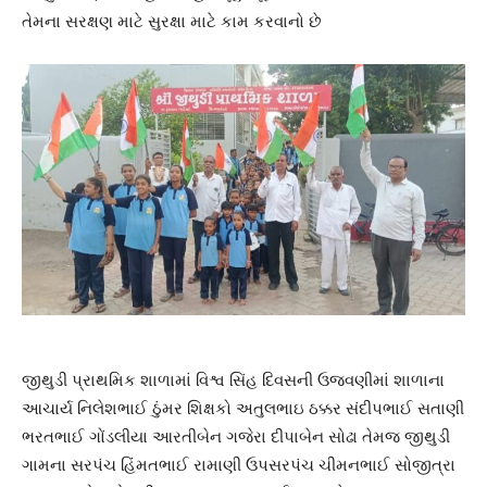
તેમના સરક્ષણ માટે સુરક્ષા માટે કામ કરવાનો છે
જીથુડી પ્રાથમિક શાળામાં વિશ્વ સિંહ દિવસની ઉજવણીમાં શાળાના
આચાર્ય નિલેશભાઈ ઠુંમર શિક્ષકો અતુલભાઇ ઠક્કર સંદીપભાઈ સતાણી
ભરતભાઈ ગોંડલીયા આરતીબેન ગજેરા દીપાબેન સોઢા તેમજ જીથુડી
ગામના સરપંચ હિંમતભાઈ રામાણી ઉપસરપંચ ચીમનભાઈ સોજીત્રા