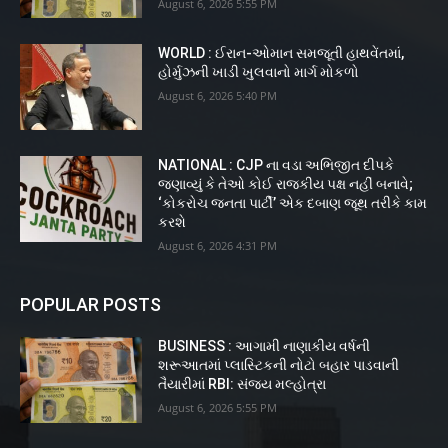
August 6, 2026 5:55 PM
WORLD : ઈરાન-ઓમાન સમજૂતી હાથવેંતમાં,
હોર્મુઝની ખાડી ખુલવાનો માર્ગ મોકળો
August 6, 2026 5:40 PM
NATIONAL : CJP ના વડા અભિજીત દીપકે
જણાવ્યું કે તેઓ કોઈ રાજકીય પક્ષ નહીં બનાવે;
‘કોકરોચ જનતા પાર્ટી’ એક દબાણ જૂથ તરીકે કામ
કરશે
August 6, 2026 4:31 PM
POPULAR POSTS
BUSINESS : આગામી નાણાકીય વર્ષની
શરૂઆતમાં પ્લાસ્ટિકની નોટો બહાર પાડવાની
તૈયારીમાં RBI: સંજય મલ્હોત્રા
August 6, 2026 5:55 PM