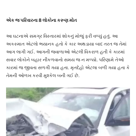
એક જ પરિવારના 8 લોકોના કરૂણ મોત
આ ઘટનાએ સમગ્ર વિસ્તારમાં શોકનું મોજું ફરી વળ્યું હતું. આ
અકસ્માત એટલો ભયાનક હતો કે કાર અથડાયા બાદ તરત જ તેમાં
આગ લાગી ગઈ. આગની જ્વાળાઓ એટલી વિકરાળ હતી કે કારમાં
સવાર લોકોને બહાર નીકળવાનો સમય જ ન મળ્યો. પરિણામે તેઓ
કારમાં જ જીવતા સળગી ગયા હતા. મૃતદેહો એટલા બળી ગયા હતા કે
તેમની ઓળખ કરવી મુશ્કેલ બની ગઈ છે.