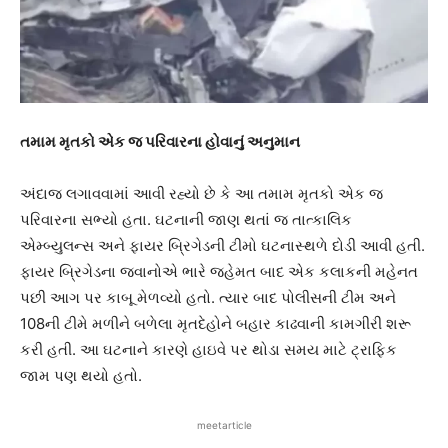
તમામ મૃતકો એક જ પરિવારના હોવાનું અનુમાન
અંદાજ લગાવવામાં આવી રહ્યો છે કે આ તમામ મૃતકો એક જ
પરિવારના સભ્યો હતા. ઘટનાની જાણ થતાં જ તાત્કાલિક
એમ્બ્યુલન્સ અને ફાયર બ્રિગેડની ટીમો ઘટનાસ્થળે દોડી આવી હતી.
ફાયર બ્રિગેડના જવાનોએ ભારે જહેમત બાદ એક કલાકની મહેનત
પછી આગ પર કાબૂ મેળવ્યો હતો. ત્યાર બાદ પોલીસની ટીમ અને
108ની ટીમે મળીને બળેલા મૃતદેહોને બહાર કાઢવાની કામગીરી શરૂ
કરી હતી. આ ઘટનાને કારણે હાઇવે પર થોડા સમય માટે ટ્રાફિક
જામ પણ થયો હતો.
meetarticle