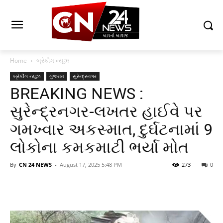
Home
બ્રેકીંગ ન્યૂઝ
બ્રેકીંગ ન્યૂઝ
ગુજરાત
સુરેન્દ્રનગર
BREAKING NEWS :
સુરેન્દ્રનગર-લખતર હાઈવે પર
ગમખ્વાર અકસ્માત, દુર્ઘટનામાં 9
લોકોના કમકમાટી ભર્યા મોત
By
CN 24 NEWS
-
August 17, 2025 5:48 PM
273
0