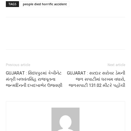
TAGS
people died horrific accident
Previous article
Next article
GUJARAT : સિધ્ધપુરમાં કેબીનેટ
GUJARAT : સરદાર સરોવર ડેમની
મંત્રી બલવંતસિંહ રાજપૂતના
જળ સપાટીમાં ધરખમ વધારો,
જન્મદિનની દબદબાભેર ઉજવણી
જળસપાટી 131.02 મીટરે પહોંચી