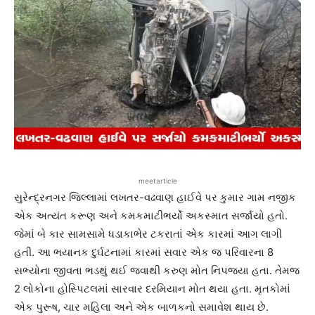
meetarticle
સુરેન્દ્રનગર જિલ્લામાં લખતર-વઢવાણ હાઈવે પર કુમાર ગામ નજીક
એક અત્યંત કરૂણ અને કમકમાટીભર્યો અકસ્માત સર્જાયો હતો.
જેમાં બે કાર સામસામે ધડાકાભેર ટકરાતાં એક કારમાં આગ લાગી
હતી. આ ભયાનક દુર્ઘટનામાં કારમાં સવાર એક જ પરિવારના 8
સભ્યોના જીવતા ભડથું થઈ જવાથી કરુણ મોત નિપજ્યા હતા. તેમજ
2 લોકોના હોસ્પિટલમાં સારવાર દરમિયાન મોત થયા હતા. મૃતકોમાં
એક પુરૂષ, ચાર મહિલા અને એક બાળકનો સમાવેશ થાય છે.