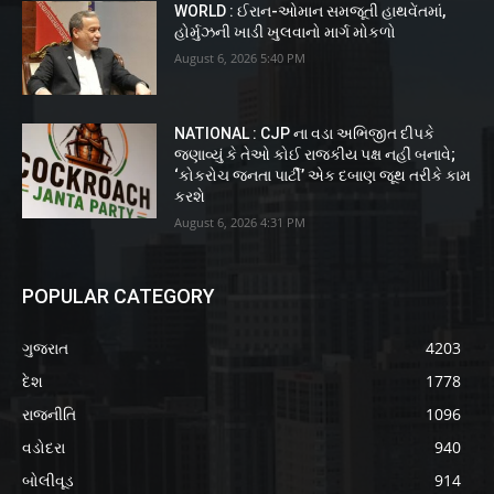
WORLD : ઈરાન-ઓમાન સમજૂતી હાથવેંતમાં,
હોર્મુઝની ખાડી ખુલવાનો માર્ગ મોકળો
August 6, 2026 5:40 PM
NATIONAL : CJP ના વડા અભિજીત દીપકે
જણાવ્યું કે તેઓ કોઈ રાજકીય પક્ષ નહીં બનાવે;
‘કોકરોચ જનતા પાર્ટી’ એક દબાણ જૂથ તરીકે કામ
કરશે
August 6, 2026 4:31 PM
POPULAR CATEGORY
ગુજરાત
4203
દેશ
1778
રાજનીતિ
1096
વડોદરા
940
બોલીવૂડ
914