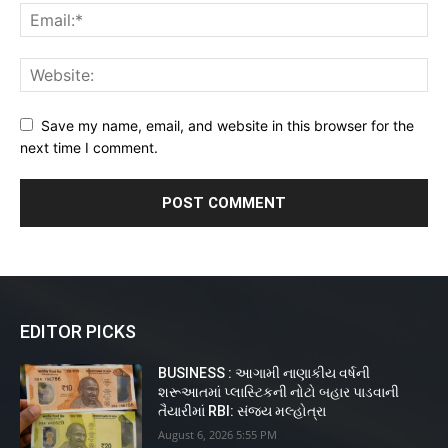
Save my name, email, and website in this browser for the
next time I comment.
EDITOR PICKS
BUSINESS : આગામી નાણાકીય વર્ષની
શરૂઆતમાં પ્લાસ્ટિકની નોટો બહાર પાડવાની
તૈયારીમાં RBI: સંજય મલ્હોત્રા
August 6, 2026 5:55 PM