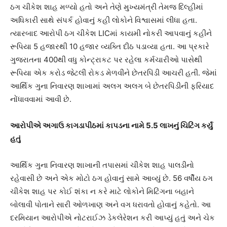
ઠગ ચીકેશ શાહ મળ્યો હતો અને તેણે મુખ્યમંત્રી તેમજ દિલ્હીમાં
અધિકારી સાથે સંપર્ક હોવાનું કહી લોકોને વિશ્વાસમાં લીધા હતા.
ત્યારબાદ આરોપી ઠગ ચીકેશ LICમાં કાયમી નોકરી આપવાનું કહીને
રૂપિયા 5 હજારથી 10 હજાર વ્યક્તિ દીઠ પડાવ્યા હતા. આ પ્રકારે
ગુજરાતના 400થી વધુ કોન્ટ્રાકટ પર રહેલા કર્મચારીઓ પાસેથી
રૂપિયા એક કરોડ જેટલી રોકડ મેળવીને છેતરપિંડી આચરી હતી. જેમાં
આર્થિક ગુના નિવારણ શાખામાં અલગ અલગ બે છેતરપિંડીની ફરિયાદ
નોંધાવવામાં આવી છે.
આરોપીએ અગાઉ કાગડાપીઠમાં કાપડના નામે 5.5 લાખનું ચિટિંગ કર્યું
હતું
આર્થિક ગુના નિવારણ શાખાની તપાસમાં ચીકેશ શાહ પાલડીનો
રહેવાસી છે અને એક મોટો ઠગ હોવાનું સામે આવ્યું છે. 56 વર્ષીય ઠગ
ચીકેશ શાહ પર કોઈ શંકા ન કરે માટે લોકોને મિટિંગના બહાને
બોલાવી પોતાને સારી ઓળખાણ અને વગ ધરાવતો હોવાનું કહેતો. આ
દરમિયાન આરોપીએ નોટરાઈઝ ડેકલેરેશન કરી આપ્યું હતું અને ચેક