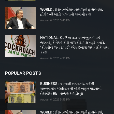
WORLD : ઈરાન-ઓમાન સમજૂતી હાથવેંતમાં,
હોર્મુઝની ખાડી ખુલવાનો માર્ગ મોકળો
August 6, 2026 5:40 PM
NATIONAL : CJP ના વડા અભિજીત દીપકે
જણાવ્યું કે તેઓ કોઈ રાજકીય પક્ષ નહીં બનાવે;
‘કોકરોચ જનતા પાર્ટી’ એક દબાણ જૂથ તરીકે કામ
કરશે
August 6, 2026 4:31 PM
POPULAR POSTS
BUSINESS : આગામી નાણાકીય વર્ષની
શરૂઆતમાં પ્લાસ્ટિકની નોટો બહાર પાડવાની
તૈયારીમાં RBI: સંજય મલ્હોત્રા
August 6, 2026 5:55 PM
WORLD : ઈરાન-ઓમાન સમજૂતી હાથવેંતમાં,