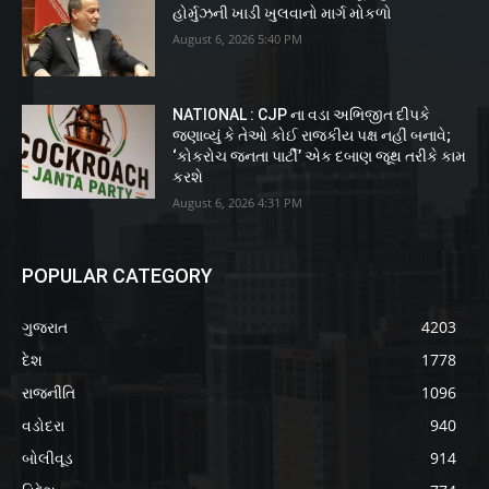
હોર્મુઝની ખાડી ખુલવાનો માર્ગ મોકળો
August 6, 2026 5:40 PM
NATIONAL : CJP ના વડા અભિજીત દીપકે
જણાવ્યું કે તેઓ કોઈ રાજકીય પક્ષ નહીં બનાવે;
‘કોકરોચ જનતા પાર્ટી’ એક દબાણ જૂથ તરીકે કામ
કરશે
August 6, 2026 4:31 PM
POPULAR CATEGORY
ગુજરાત
4203
દેશ
1778
રાજનીતિ
1096
વડોદરા
940
બોલીવૂડ
914