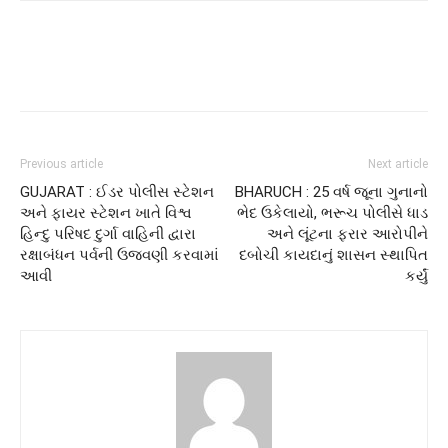
Previous article
Next article
GUJARAT : ઈડર પોલીસ સ્ટેશન
BHARUCH : 25 વર્ષ જૂના ગુનાનો
અને ફાયર સ્ટેશન ખાતે વિશ્વ
ભેદ ઉકેલાયો, ભરૂચ પોલીસે ધાડ
હિન્દુ પરિષદ દુર્ગા વાહિની દ્વારા
અને લૂંટના ફરાર આરોપીને
રક્ષાબંધન પર્વની ઉજવણી કરવામાં
દબોચી કાયદાનું શાસન સ્થાપિત
આવી
કર્યું