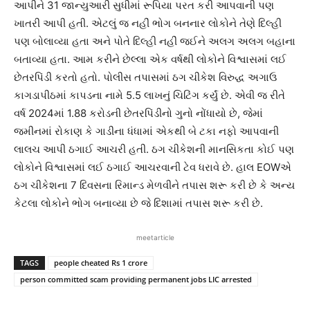
આપીને 31 જાન્યુઆરી સુધીમાં રૂપિયા પરત કરી આપવાની પણ
ખાતરી આપી હતી. એટલું જ નહીં ભોગ બનનાર લોકોને તેણે દિલ્હી
પણ બોલાવ્યા હતા અને પોતે દિલ્હી નહીં જઈને અલગ અલગ બહાના
બતાવ્યા હતા. આમ કરીને છેલ્લા એક વર્ષથી લોકોને વિશ્વાસમાં લઈ
છેતરપિંડી કરતો હતો. પોલીસ તપાસમાં ઠગ ચીકેશ વિરુદ્ધ અગાઉ
કાગડાપીઠમાં કાપડના નામે 5.5 લાખનું ચિટિંગ કર્યું છે. એવી જ રીતે
વર્ષ 2024માં 1.88 કરોડની છેતરપિંડીનો ગુનો નોંધાયો છે, જેમાં
જમીનમાં રોકાણ કે ગાડીના ધંધામાં એકથી બે ટકા નફો આપવાની
લાલચ આપી ઠગાઈ આચરી હતી. ઠગ ચીકેશની માનસિકતા કોઈ પણ
લોકોને વિશ્વાસમાં લઈ ઠગાઈ આચરવાની ટેવ ધરાવે છે. હાલ EOWએ
ઠગ ચીકેશના 7 દિવસના રિમાન્ડ મેળવીને તપાસ શરૂ કરી છે કે અન્ય
કેટલા લોકોને ભોગ બનાવ્યા છે જે દિશામાં તપાસ શરૂ કરી છે.
meetarticle
TAGS
people cheated Rs 1 crore
person committed scam providing permanent jobs LIC arrested