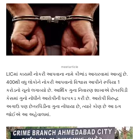
meetarticle
LICમાં કાયમી નોકરી આપવાના નામે કૌભાંડ આચરવામાં આવ્યું છે.
400થી વધુ લોકોને નોકરી આપવાનો વિશ્વાસ આપીને રૂપિયા 1
કરોડનો ચૂનો લગાવ્યો છે. આર્થિક ગુના નિવારણ શાખાએ છેતરપિંડી
કેસમાં ગુનો નોંધીને આરોપીની ધરપકડ કરી છે. આરોપી વિરુદ્ધ
અગાઉ પણ છેતરપિંડીના ગુના નોંધાયા છે, ત્યારે કોણ છે આ ઠગ
જોઈએ આ અહેવાલમાં.