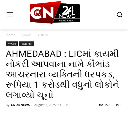
Home
ગુજરાત
અમદાવાદ
ગુજરાત
અમદાવાદ
AHMEDABAD : LICમાં કાયમી
નોકરી આપવાના નામે કૌભાંડ
આચરનારા વ્યક્તિની ધરપકડ,
રૂપિયા 1 કરોડથી વધુનો લોકોને
લગાવ્યો ચૂનો
By
CN 24 NEWS
-
August 7, 2025 5:31 PM
159
0