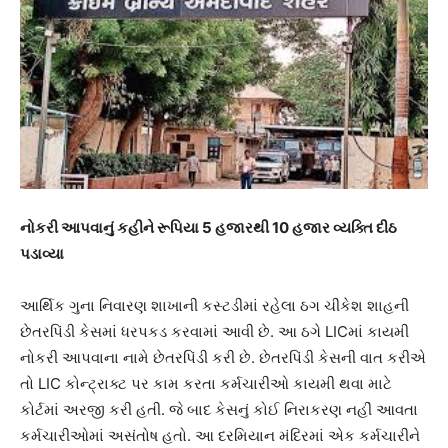
નોકરી આપવાનું કહીને રૂપિયા 5 હજારથી 10 હજાર વ્યક્તિ દીઠ
પડાવ્યા
આર્થિક ગુના નિવારણ શાખાની કસ્ટડીમાં રહેલા ઠગ ચીકેશ શાહની
છેતરપિંડી કેસમાં ધરપકડ કરવામાં આવી છે. આ ઠગે LICમાં કાયમી
નોકરી આપવાના નામે છેતરપિંડી કરી છે. છેતરપિંડી કેસની વાત કરીએ
તો LIC કોન્ટ્રાક્ટ પર કામ કરતા કર્મચારીઓ કાયમી થવા માટે
કોર્ટમાં અરજી કરી હતી. જે બાદ કેસનું કોઈ નિરાકરણ નહીં આવતા
કર્મચારીઓમાં અસંતોષ હતો. આ દરમિયાન મંદિરમાં એક કર્મચારીને