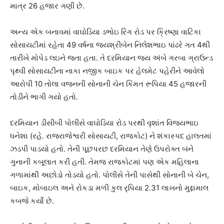
માત્ર 26 હજાર ગણી છે.
અન્ય એક બનાવમાં વાઘોડિયા ડભોઇ રિંગ રોડ પર ક્રિષ્ણા વાટિકા
સોસાયટીમાં રહેતા 49 વર્ષના જયશ્રીબેન નિલેશભાઇ પાંઢરે ગત 4થી
તારીખે મોપેડ લઇને જતા હતા. તે દરમિયાન જય અંબે ગરબા ગ્રાઉન્ડ
પૃથ્વી સોસાયટીના નાકા નજીક બાઇક પર હેલમેટ પહેરીને આવેલો
આરોપી 10 તોલા વજનની સોનાની ચેન કિંમત રૂપિયા 45 હજારની
તોડીને ભાગી ગયો હતો.
દરમિયાન ડીસીબી પોલીસે વાઘોડિયા રોડ પરથી વૃશાંત વિજયભાઇ
ધનેશા (રહે. રાજરાજેશ્વરી સોસાયટી, રાજકોટ) ને શંકાસ્પદ હાલતમાં
ઝડપી પાડયો હતો. તેની પૂછપરછ દરમિયાન તેણે ઉપરોક્ત બંને
ગુનાની કબૂલાત કરી હતી. તેમજ રાજકોટમાં પણ એક મહિલાના
ગળામાંથી અછોડો તોડયો હતો. પોલીસે તેની પાસેથી સોનાની બે ચેન,
બાઇક, મોબાઇલ અને રોકડા મળી કુલ રૃપિયા 2.31 લાખનો મુદ્દામાલ
કબજે કર્યો છે.