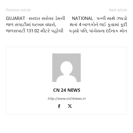
Previous article
Next article
GUJARAT : સરદાર સરોવર ડેમની
NATIONAL : પત્ની સાથે ઝઘડો
જળ સપાટીમાં ધરખમ વધારો,
થતાં 4 બાળકોને લઈ કૂવામાં કૂદી
જળસપાટી 131.02 મીટરે પહોંચી
પડ્યો પતિ, પાંચેયના દર્દનાક મોત
CN 24 NEWS
http://www.cn24news.in