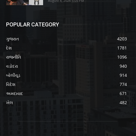
August 8, 2026 5:05 PM
POPULAR CATEGORY
ગુજરાત
4203
દેશ
1781
રાજનીતિ
1096
વડોદરા
940
બોલીવૂડ
914
વિદેશ
774
અમદાવાદ
671
ખેલ
482