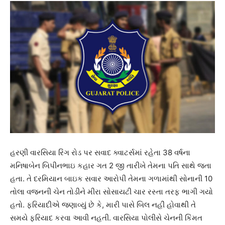
હરણી વારસિયા રિંગ રોડ પર સવાદ ક્વાટર્સમાં રહેતા 38 વર્ષના
મનિષાબેન બિપીનભાઇ કહાર ગત 2 જી તારીખે તેમના પતિ સાથે જતા
હતા. તે દરમિયાન બાઇક સવાર આરોપી તેમના ગળામાંથી સોનાની 10
તોલા વજનની ચેન તોડીને મીરા સોસાયટી ચાર રસ્તા તરફ ભાગી ગયો
હતો. ફરિયાદીએ જણાવ્યું છે કે, મારી પાસે બિલ નહીં હોવાથી તે
સમયે ફરિયાદ કરવા આવી નહતી. વારસિયા પોલીસે ચેનની કિંમત