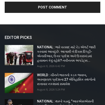
EDITOR PICKS
NATIONAL : ભારે વરસાદ માટે રેડ એલર્ટ જારી
કરવામાં આવ્યું છે. આગામી બે દિવસ દિલ્હી-
એનસીઆર, ઉત્તર પ્રદેશ અને ઉત્તરાખંડમાં
હવામાન કેવું રહેશે? નવીનતમ અપડેટ્સ...
August 8, 2026 6:42 PM
WORLD : ચીનને ભારતનો કડક જવાબ,
અરુણાચલ પ્રદેશના 27 ઐતિહાસિક સ્થળોનો
સત્તાવાર નકશામાં સમાવેશ
August 8, 2026 5:24 PM
NATIONAL : થરૂરે કહ્યું, “આરએસએસની