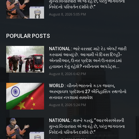
મુખ્ય વિચારધારા એ જ રહે છે, પરંતુ ભાગવતના
નિવેદનો પરિવર્તન દર્શાવે છે.”
August 8, 2026 5:05 PM
POPULAR POSTS
NATIONAL : ભારે વરસાદ માટે રેડ એલર્ટ જારી
કરવામાં આવ્યું છે. આગામી બે દિવસ દિલ્હી-
એનસીઆર, ઉત્તર પ્રદેશ અને ઉત્તરાખંડમાં
હવામાન કેવું રહેશે? નવીનતમ અપડેટ્સ...
August 8, 2026 6:42 PM
WORLD : ચીનને ભારતનો કડક જવાબ,
અરુણાચલ પ્રદેશના 27 ઐતિહાસિક સ્થળોનો
સત્તાવાર નકશામાં સમાવેશ
August 8, 2026 5:24 PM
NATIONAL : થરૂરે કહ્યું, “આરએસએસની
મુખ્ય વિચારધારા એ જ રહે છે, પરંતુ ભાગવતના
નિવેદનો પરિવર્તન દર્શાવે છે.”