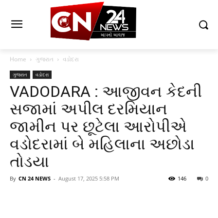
Home
ગુજરાત
વડોદરા
ગુજરાત
વડોદરા
VADODARA : આજીવન કેદની
સજામાં અપીલ દરમિયાન
જામીન પર છૂટેલા આરોપીએ
વડોદરામાં બે મહિલાના અછોડા
તોડયા
By
CN 24 NEWS
-
August 17, 2025 5:58 PM
146
0