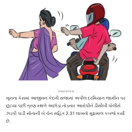
meetarticle
ખૂનના કેસમાં આજીવન કેદની સજામાં અપીલ દરમિયાન જામીન પર
છૂટયા પછી ત્રણ સ્થળે અછોડા તોડનાર આરોપીને ડીસીબી પોલીસે
ઝડપી પાડી સોનાની બે ચેન સહિત 2.31 લાખનો મુદ્દામાલ કબજે કર્યો
છે.