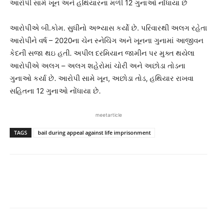
આરોપી સામે ખૂન અને હથિયારના મળી 12 ગુનાઓ નોંધાયા છે
આરોપીએ બી.કોમ. સુધીનો અભ્યાસ કર્યો છે. પરિવારથી અલગ રહેતા
આરોપીને વર્ષ – 2020ના ચેન સ્નેચિંગ અને ખૂનના ગુનામાં આજીવન
કેદની સજા થઇ હતી. અપીલ દરમિયાન જામીન પર મુક્ત થયેલા
આરોપીએ અલગ – અલગ શહેરોમાં ચોરી અને અછોડા તોડના
ગુનાઓ કર્યા છે. આરોપી સામે ખૂન, અછોડા તોડ, હથિયાર રાખવા
સહિતના 12 ગુનાઓ નોંધાયા છે.
meetarticle
TAGS
bail during appeal against life imprisonment